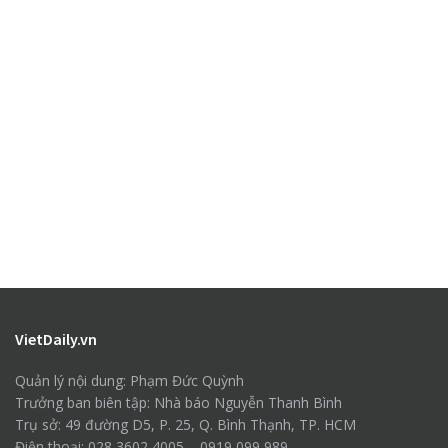
VietDaily.vn
Quản lý nội dung: Phạm Đức Quỳnh
Trưởng ban biên tập: Nhà báo Nguyễn Thanh Bình
Trụ sở: 49 đường D5, P. 25, Q. Bình Thạnh, TP. HCM
Điện thoại: 028 3602 4005 – 0919 099 989