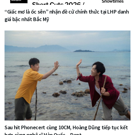
“Giấc mơ là ốc sên” nhận đề cử chính thức tại LHP danh
giá bậc nhất Bắc Mỹ
Sau hit Phonecert cùng 10CM, Hoàng Dũng tiếp tục kết
hợp cùng nghệ sĩ Hàn Quốc – Dept