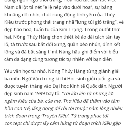
Nam đã lột tả nét “e lệ nép vào dưới hoa”, sự bâng
khuâng dõi nhìn, chút rung động tình yêu của Thúy
Kiều trước phong thái trang nhã “lưng túi gió trăng”, vẻ
đẹp hào hoa, tuấn tú của Kim Trọng. Trong outfit thứ
hai, Nông Thúy Hằng chọn thiết kế áo dài cách tân tay
lỡ, tà trước sau bất đối xứng, quần bèo nhún, đính kết
lông và đá bắt sáng tỉ mỉ. Nàng hậu ghi điểm với biểu
cảm đa dạng cùng tương tác tự nhiên với bạn diễn.
Yêu văn học từ nhỏ, Nông Thúy Hằng từng giành giải
ba môn Ngữ Văn trong kì thi Học sinh giỏi quốc gia và
được tuyển thẳng vào Đại học Kinh tế Quốc dân. Người
đẹp sinh năm 1999 bày tỏ:
“Tôi lớn lên từ những lời
ngâm Kiều của bà, của mẹ. Thơ Kiều đã thấm vào tâm
hồn con trẻ, lắng đọng để rồi tôi thuộc nằm lòng nhiều
trích đoạn trong ‘Truyện Kiều’. Từ trang phục tới
concept chỉ được lấy cảm hứng từ đoạn trích Kiều gặp