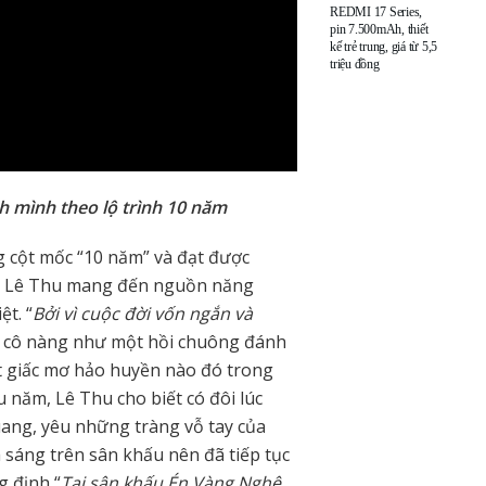
REDMI 17 Series,
pin 7.500mAh, thiết
kế trẻ trung, giá từ 5,5
triệu đồng
h mình theo lộ trình 10 năm
g cột mốc “10 năm” và đạt được
u, Lê Thu mang đến nguồn năng
t. “
Bởi vì cuộc đời vốn ngắn và
ủa cô nàng như một hồi chuông đánh
 giấc mơ hảo huyền nào đó trong
 năm, Lê Thu cho biết có đôi lúc
ang, yêu những tràng vỗ tay của
 sáng trên sân khấu nên đã tiếp tục
g định “
Tại sân khấu Én Vàng Nghệ