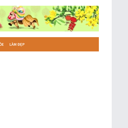
ỎE
LÀM ĐẸP