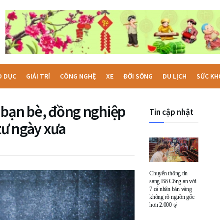
O DỤC
GIẢI TRÍ
CÔNG NGHỆ
XE
ĐỜI SỐNG
DU LỊCH
SỨC KH
ến bạn bè, đồng nghiệp
Tin cập nhật
tư ngày xưa
Chuyển thông tin
sang Bộ Công an với
7 cá nhân bán vàng
không rõ nguồn gốc
hơn 2.000 tỷ