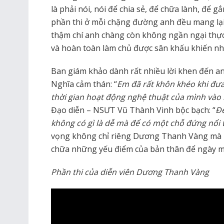
là phải nói, nói để chia sẻ, để chữa lành, để gắ
phần thi ở mỗi chặng đường anh đều mang lại
thậm chí anh chàng còn không ngần ngại thự
và hoàn toàn làm chủ được sân khấu khiến nh
Ban giám khảo dành rất nhiều lời khen đến a
Nghĩa cảm thán: “
Em đã rất khôn khéo khi đư
thời gian hoạt động nghệ thuật của mình vào b
Đạo diễn – NSƯT Vũ Thành Vinh bộc bạch: “
Để
không có gì là dễ mà để có một chỗ đứng nổi t
vọng không chỉ riêng Dương Thanh Vàng mà n
chữa những yếu điểm của bản thân để ngày m
Phần thi của diễn viên Dương Thanh Vàng