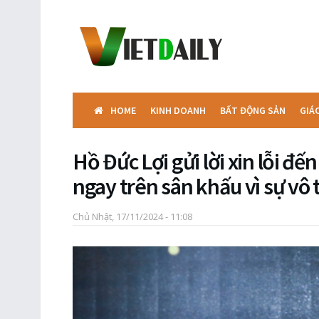
HOME
KINH DOANH
BẤT ĐỘNG SẢN
GIÁ
Hồ Đức Lợi gửi lời xin lỗi đ
ngay trên sân khấu vì sự vô 
Chủ Nhật, 17/11/2024 - 11:08