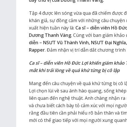
đầy thú vị của Dương Thanh Vàng.
Tập 4 được lên sóng vừa qua đã chiếm được đ
khán giả, sự đồng cảm với những câu chuyện m
xuất hiện tuần này là:
Ca sĩ – diễn viên Hồ Đức
Dương Thanh Vàng
. Cùng với ban giám khảo 
diễn – NSƯT Vũ Thành Vinh, NSƯT Đại Nghĩa,
Rapper
. Đảm nhận vị trí dẫn dắt chương trình
Ca sĩ – diễn viên Hồ Đức Lợi khiến giám khả
mắt khi trải lòng về quá khứ từng bị cô lập
Mang đến câu chuyện về quá khứ từng bị cô l
Lợi chọn lùi về sau ánh hào quang, sống khép
liên quan đến nghệ thuật. Anh chàng nhận ra
và chưa biết cách bày tỏ cảm xúc với mọi ngư
rằng đầu tiên cần phải hiểu rõ bản thân và tìm
mới có thể giao tiếp với mọi người xung quanh