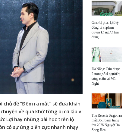
Grab bị phạt 1,36 tỷ
đồng vì vi phạm
quyền lợi người tiêu
dùng
Đà Nẵng: Cứu được
2 trong số 4 người bị
sóng cuốn tại Mũi
Nghê
ới chủ đề “Đêm ra mắt” sẽ đưa khán
chuyện về quá khứ từng bị cô lập vì
The Reverie Saigon ra
ức Lợi hay những bài học trên lộ
mắt BST bánh trung
thu 2026 Nguyệt Dạ
 còn có sự ứng biến cực nhanh nhạy
Song Hoa