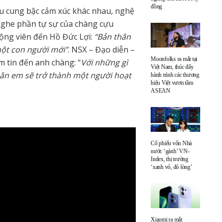
đồng
ều cung bậc cảm xúc khác nhau, nghệ
nghe phần tự sự của chàng cựu
động viên đến Hồ Đức Lợi:
“Bản thân
một con người mới”
. NSX – Đạo diễn –
Moonfolks ra mắt tại
 tin đến anh chàng: “
Với những gì
Việt Nam, thúc đẩy
thân em sẽ trở thành một người hoạt
hành trình các thương
hiệu Việt vươn tầm
ASEAN
Cổ phiếu vốn Nhà
nước ‘gánh’ VN-
Index, thị trường
‘xanh vỏ, đỏ lòng’
Xiaomi ra mắt