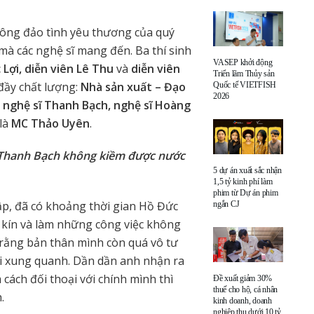
ông đảo tình yêu thương của quý
à các nghệ sĩ mang đến. Ba thí sinh
VASEP khởi động
 Lợi, diễn viên Lê Thu
và
diễn viên
Triển lãm Thủy sản
đầy chất lượng:
Nhà sản xuất – Đạo
Quốc tế VIETFISH
2026
 nghệ sĩ Thanh Bạch, nghệ sĩ Hoàng
 là
MC Thảo Uyên
.
o Thanh Bạch không kiềm được nước
5 dự án xuất sắc nhận
1,5 tỷ kinh phí làm
phim từ Dự án phim
ập, đã có khoảng thời gian Hồ Đức
ngắn CJ
 kín và làm những công việc không
 rằng bản thân mình còn quá vô tư
ời xung quanh. Dần dần anh nhận ra
 cách đối thoại với chính mình thì
Đề xuất giảm 30%
thuế cho hộ, cá nhân
.
kinh doanh, doanh
nghiệp thu dưới 10 tỷ