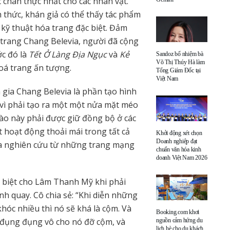
chân thực nhất cho các nhân vật.
 thức, khán giả có thể thấy tác phẩm
kỹ thuật hóa trang đặc biệt. Đảm
 trang Chang Belevia, người đã cộng
ớc đó là
Tết Ở Làng Địa Ngục
và
Kẻ
Sandoz bổ nhiệm bà
Võ Thị Thúy Hà làm
oá trang ấn tượng.
Tổng Giám Đốc tại
Việt Nam
 gia Chang Belevia là phần tạo hình
vì phải tạo ra một một nửa mặt méo
o này phải được giữ đồng bộ ở các
 hoạt động thoải mái trong tất cả
Khởi động xét chọn
Doanh nghiệp đạt
gia nghiên cứu từ những trang mạng
chuẩn văn hóa kinh
doanh Việt Nam 2026
 biệt cho Lâm Thanh Mỹ khi phải
nh quay. Cô chia sẻ: “Khi diễn những
hóc nhiều thì nó sẽ khá là cộm. Và
Booking.com khơi
 đụng đụng vô cho nó đỡ cộm, và
nguồn cảm hứng du
lịch hè cho du khách