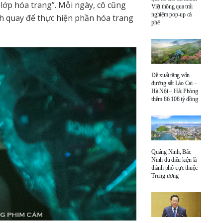
 lớp hóa trang”. Mỗi ngày, cô cũng
Việt thông qua trải
nghiệm pop-up cà
ch quay để thực hiện phần hóa trang
phê
Đề xuất tăng vốn
đường sắt Lào Cai –
Hà Nội – Hải Phòng
thêm 86.108 tỷ đồng
Quảng Ninh, Bắc
Ninh đủ điều kiện là
thành phố trực thuộc
Trung ương