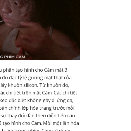
ứu phần tạo hinh cho Cám mất 3
 đo đạc tỷ lệ gương mặt thật của
 lấy khuôn silicon. Từ khuôn đó,
c chi tiết trên mặt Cám. Các chi tiết
 keo đặc biệt không gây dị ứng da,
oàn chỉnh lớp hóa trang trước mỗi
ự thay đổi dần theo diễn tiến câu
3 tạo hình cho Cám. Mỗi một lần hóa
ô la. Và trong phim, Cám sử dụng