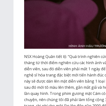
NSX Hoàng Quân tiết lộ: “Quá trình nghiên c
tháng từ thời điểm nghiên cứu các hình ảnh và
diễn viên, sau đó diễn viên phải mất 1 ngày để
nghệ sĩ hóa trang đặc biệt mới tiến hành đúc cá
này sẽ được dán lên mặt diễn viên bằng 1 loại
sau đó mới tô màu lên thêm, gắn mắt giả và h
lần quay hình. Trong phim gương mặt Cám có s
chuyện, nên chúng tôi đã phải làm tổng cộng 
trang, chi phí cho một lần lên đến gần 2000 đ