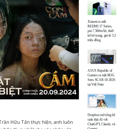
Xiaomi ra mắt
REDMI 17 Series,
pin 7.500mAh, thiết
kế trẻ trung, giá từ 5,5
triệu đồng
ASUS Republic of
Gamers ra mắt ROG
Strix SCAR 18 2026
tại Việt Nam
Dropbox mở rộng hệ
sinh thái AI với
 Trần Hữu Tấn thực hiện, anh luôn
ChatGPT, Claude, và
Gemini