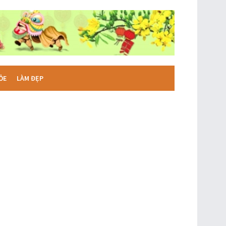
ỎE
LÀM ĐẸP