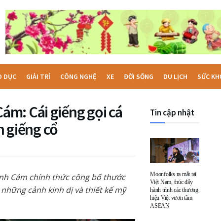
O DỤC
GIẢI TRÍ
CÔNG NGHỆ
XE
ĐỜI SỐNG
DU LỊCH
SỨC KH
m: Cái giếng gọi cá
Tin cập nhật
n giếng cổ
Moonfolks ra mắt tại
ảnh Cám chính thức công bố thước
Việt Nam, thúc đẩy
 những cảnh kinh dị và thiết kế mỹ
hành trình các thương
hiệu Việt vươn tầm
ASEAN