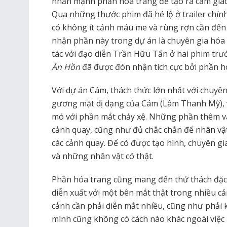
nhấn mạnh phần hóa trang để tạo ra cảm giác 
Qua những thước phim đã hé lộ ở trailer chính
có không ít cảnh máu me và rùng rợn cần đến 
nhận phần này trong dự án là chuyên gia hóa
tác với đạo diễn Trần Hữu Tấn ở hai phim trư
Ăn Hồn
đã được đón nhận tích cực bởi phần h
Với dự án Cám, thách thức lớn nhất với chuyên
gương mặt dị dạng của Cám (Lâm Thanh Mỹ), 
mó với phần mắt chảy xệ. Những phần thêm và
cảnh quay, cũng như đủ chắc chắn để nhân vật
các cảnh quay. Để có được tạo hình, chuyên 
và những nhân vật có thật.
Phần hóa trang cũng mang đến thử thách đặc
diễn xuất với một bên mắt thật trong nhiều cả
cảnh cần phải diễn mắt nhiều, cũng như phải k
mình cũng không có cách nào khác ngoài việc