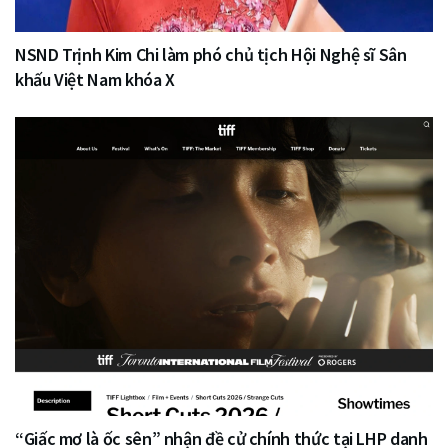
NSND Trịnh Kim Chi làm phó chủ tịch Hội Nghệ sĩ Sân
khấu Việt Nam khóa X
“Giấc mơ là ốc sên” nhận đề cử chính thức tại LHP danh