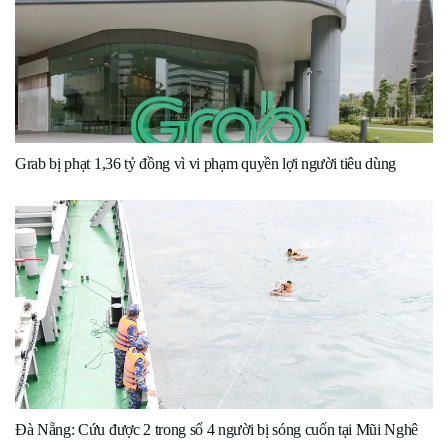
Grab bị phạt 1,36 tỷ đồng vì vi phạm quyền lợi người tiêu dùng
Đà Nẵng: Cứu được 2 trong số 4 người bị sóng cuốn tại Mũi Nghê