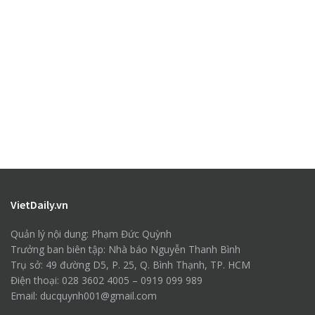
VietDaily.vn
Quản lý nội dung: Phạm Đức Quỳnh
Trưởng ban biên tập: Nhà báo Nguyễn Thanh Bình
Trụ sở: 49 đường D5, P. 25, Q. Bình Thạnh, TP. HCM
Điện thoại: 028 3602 4005 – 0919 099 989
Email: ducquynh001@gmail.com