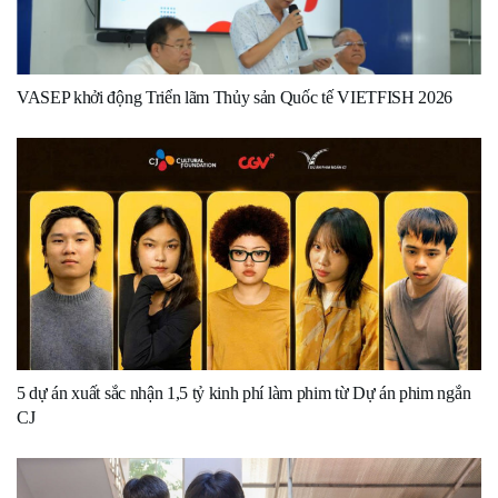
VASEP khởi động Triển lãm Thủy sản Quốc tế VIETFISH 2026
5 dự án xuất sắc nhận 1,5 tỷ kinh phí làm phim từ Dự án phim ngắn
CJ