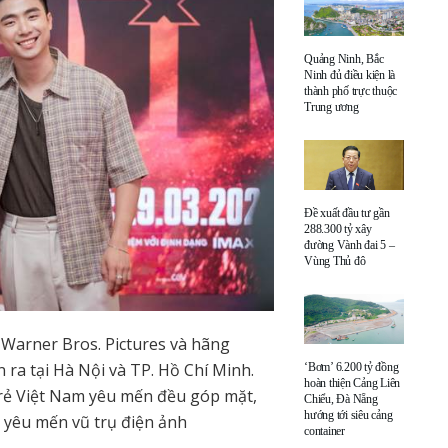
Quảng Ninh, Bắc
Ninh đủ điều kiện là
thành phố trực thuộc
Trung ương
Đề xuất đầu tư gần
288.300 tỷ xây
đường Vành đai 5 –
Vùng Thủ đô
 Warner Bros. Pictures và hãng
 ra tại Hà Nội và TP. Hồ Chí Minh.
‘Bơm’ 6.200 tỷ đồng
hoàn thiện Cảng Liên
rẻ Việt Nam yêu mến đều góp mặt,
Chiểu, Đà Nẵng
hướng tới siêu cảng
ả yêu mến vũ trụ điện ảnh
container