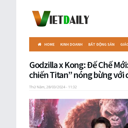
HOME
KINH DOANH
BẤT ĐỘNG SẢN
GIÁ
Godzilla x Kong: Đế Chế Mới
chiến Titan” nóng bừng với
Thứ Năm, 28/03/2024 - 11:32