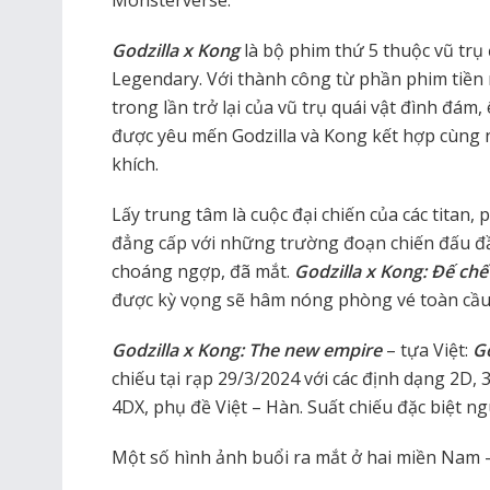
Godzilla x Kong
là bộ phim thứ 5 thuộc vũ tr
Legendary. Với thành công từ phần phim tiề
trong lần trở lại của vũ trụ quái vật đình đám, 
được yêu mến Godzilla và Kong kết hợp cùng 
khích.
Lấy trung tâm là cuộc đại chiến của các titan,
đẳng cấp với những trường đoạn chiến đấu đầ
choáng ngợp, đã mắt.
Godzilla x Kong: Đế chế
được kỳ vọng sẽ hâm nóng phòng vé toàn cầu
Godzilla x Kong: The new empire
– tựa Việt:
Go
chiếu tại rạp 29/3/2024 với các định dạng 2D, 
4DX, phụ đề Việt – Hàn. Suất chiếu đặc biệt n
Một số hình ảnh buổi ra mắt ở hai miền Nam –