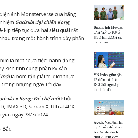
ụ điện ảnh Monsterverse của hãng
n nhiệm
Godzilla đại chiến Kong
,
Bắt chủ tịch Mekolor
ê-kip tiếp tục đưa hai siêu quái rất
từng ‘nổ’ có 100 tỷ
nhau trong một hành trình đầy phấn
USD làm đường sắt
tốc độ cao
 phim là một “bữa tiệc” hành động
y kịch tính cùng phần kỹ xảo
VN-Index giảm gần
 mới
là bom tấn giải trí đích thực
12 điểm, cổ phiếu
 trong những ngày tới đây.
DGC bất ngờ tăng
kịch biên độ
dzilla x Kong: Đế chế mới
khởi
3D, IMAX 3D, Screen X, Ultral 4DX,
guyên ngày 28/3/2024.
Agoda: Việt Nam lên
top 4 điểm đến châu
 Bắc:
Á được du khách
châu Âu tìm kiếm