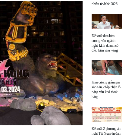
nhiều nhất hè 2026
Đề xuất đưa kim
cương vào ngành
nghề kinh doanh có
điều kiện như vàng
Kim cương giảm giá
sập sàn, chấp nhận lỗ
nặng vẫn khó thoát
hàng
Đề xuất 2 phương án
nghỉ Tết Nguyên đán