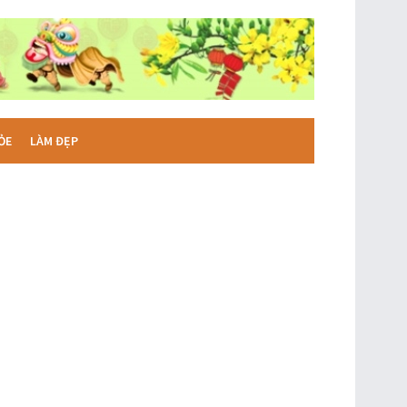
ỎE
LÀM ĐẸP