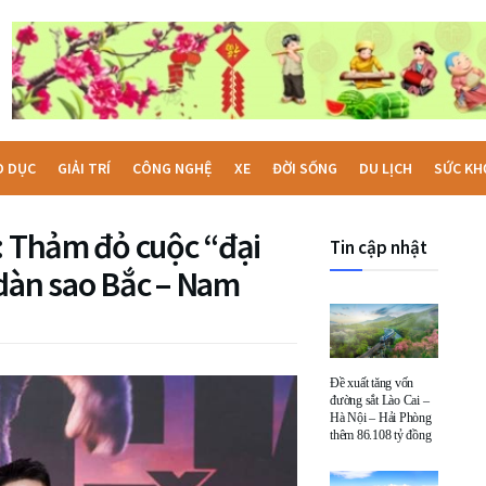
O DỤC
GIẢI TRÍ
CÔNG NGHỆ
XE
ĐỜI SỐNG
DU LỊCH
SỨC KH
: Thảm đỏ cuộc “đại
Tin cập nhật
 dàn sao Bắc – Nam
Đề xuất tăng vốn
đường sắt Lào Cai –
Hà Nội – Hải Phòng
thêm 86.108 tỷ đồng