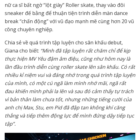
nữ ca sĩ bất ngờ “lột giày” Roller skate, thay vào đôi
sneaker đế bằng để thuận tiện trình diễn màn dance
break “chấn động” với vũ đạo mạnh mẽ cùng hơn 20 vũ
công chuyên nghiệp.
Chia sẻ về quá trình tập luyện cho sân khấu debut,
Giana cho biết:
“Mình đã tập luyện rất chăm chỉ để kịp
thực hiện MV Yêu đậm âm điệu, cũng như hôm nay là
lần đầu trình diễn cùng roller skate lên sân khấu. Có rất
nhiều kỉ niệm vui và đáng nhớ trong quá trình tập luyện
của mình, có một cú ngã làm mình nhớ mãi, ngã rất
đau khiến mình phải la lên và sau đó cảm thấy tự trách
vì bản thân làm chưa tốt, nhưng những tiếng cười của
anh chị Max, Stu, em Pid đã đập tan không khí căng
thẳng và tiếp thêm động lực để mình đứng dậy tiếp tục
tập”.