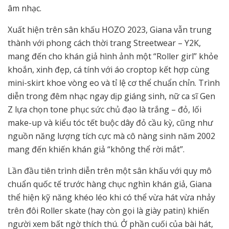
âm nhạc.
Xuất hiện trên sân khấu HOZO 2023, Giana vẫn trung
thành với phong cách thời trang Streetwear – Y2K,
mang đến cho khán giả hình ảnh một “Roller girl” khỏe
khoắn, xinh đẹp, cá tính với áo croptop kết hợp cùng
mini-skirt khoe vòng eo và tỉ lệ cơ thể chuẩn chỉn. Trình
diễn trong đêm nhạc ngay dịp giáng sinh, nữ ca sĩ Gen
Z lựa chọn tone phục sức chủ đạo là trắng – đỏ, lối
make-up và kiểu tóc tết buộc dây đỏ cầu kỳ, cũng như
nguồn năng lượng tích cực mà cô nàng sinh năm 2002
mang đến khiến khán giả “không thể rời mắt”.
Lần đầu tiên trình diễn trên một sân khấu với quy mô
chuẩn quốc tế trước hàng chục nghìn khán giả, Giana
thể hiện kỹ năng khéo léo khi có thể vừa hát vừa nhảy
trên đôi Roller skate (hay còn gọi là giày patin) khiến
người xem bất ngờ thích thú. Ở phần cuối của bài hát,