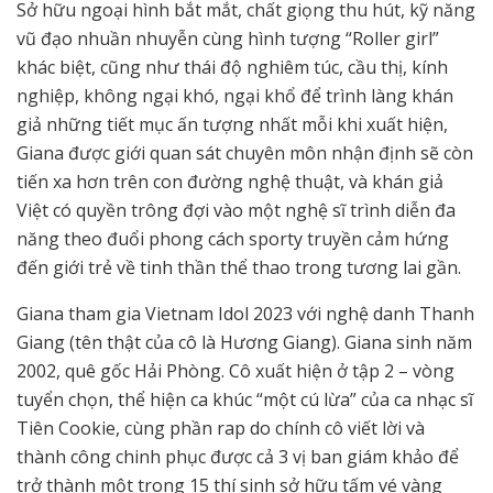
Sở hữu ngoại hình bắt mắt, chất giọng thu hút, kỹ năng
vũ đạo nhuần nhuyễn cùng hình tượng “Roller girl”
khác biệt, cũng như thái độ nghiêm túc, cầu thị, kính
nghiệp, không ngại khó, ngại khổ để trình làng khán
giả những tiết mục ấn tượng nhất mỗi khi xuất hiện,
Giana được giới quan sát chuyên môn nhận định sẽ còn
tiến xa hơn trên con đường nghệ thuật, và khán giả
Việt có quyền trông đợi vào một nghệ sĩ trình diễn đa
năng theo đuổi phong cách sporty truyền cảm hứng
đến giới trẻ về tinh thần thể thao trong tương lai gần.
Giana tham gia Vietnam Idol 2023 với nghệ danh Thanh
Giang (tên thật của cô là Hương Giang). Giana sinh năm
2002, quê gốc Hải Phòng. Cô xuất hiện ở tập 2 – vòng
tuyển chọn, thể hiện ca khúc “một cú lừa” của ca nhạc sĩ
Tiên Cookie, cùng phần rap do chính cô viết lời và
thành công chinh phục được cả 3 vị ban giám khảo để
trở thành một trong 15 thí sinh sở hữu tấm vé vàng