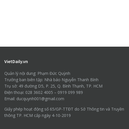
VietDaily.vn
Quản lý nội dung: Phạm Đức Quỳnh
Trưởng ban biên tập: Nhà báo Nguyễn Thanh Bình
Trụ sở: 49 đường D5, P. 25, Q. Bình Thạnh, TP. HCM
Điện thoại: 028 3602 4005 – 0919 099 989
Email: ducquynh001@gmail.com
Giấy phép hoạt động số 65/GP-TTĐT do Sở Thông tin và Truyền
thông TP. HCM cấp ngày 4-10-2019