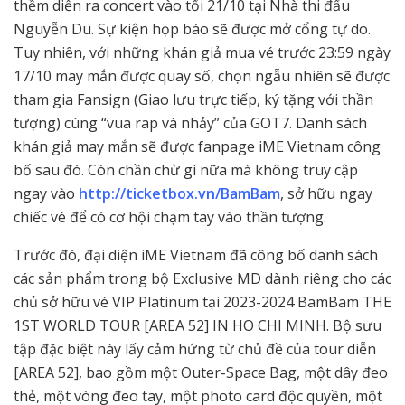
thềm diễn ra concert vào tối 21/10 tại Nhà thi đấu
Nguyễn Du. Sự kiện họp báo sẽ được mở cổng tự do.
Tuy nhiên, với những khán giả mua vé trước 23:59 ngày
17/10 may mắn được quay số, chọn ngẫu nhiên sẽ được
tham gia Fansign (Giao lưu trực tiếp, ký tặng với thần
tượng) cùng “vua rap và nhảy” của GOT7. Danh sách
khán giả may mắn sẽ được fanpage iME Vietnam công
bố sau đó. Còn chần chừ gì nữa mà không truy cập
ngay vào
http://ticketbox.vn/BamBam
, sở hữu ngay
chiếc vé để có cơ hội chạm tay vào thần tượng.
Trước đó, đại diện iME Vietnam đã công bố danh sách
các sản phẩm trong bộ Exclusive MD dành riêng cho các
chủ sở hữu vé VIP Platinum tại 2023-2024 BamBam THE
1ST WORLD TOUR [AREA 52] IN HO CHI MINH. Bộ sưu
tập đặc biệt này lấy cảm hứng từ chủ đề của tour diễn
[AREA 52], bao gồm một Outer-Space Bag, một dây đeo
thẻ, một vòng đeo tay, một photo card độc quyền, một