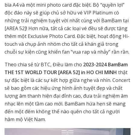
bìa A4 và một mini photo card đặc biệt. Bộ “quyền lợi”
độc đáo này sẽ giúp chủ sở hữu vé VIP Platinum có
những trải nghiệm tuyệt vời nhất cùng với BamBam tại
[AREA 52]! Hơn nữa, tất cả các loại vé đều sẽ được tặng
thêm một Exclusive Photo Card. Đặc biệt, hoạt động Hi-
touch và chụp ảnh nhóm cho tất cả khán giả trong
chuỗi sự kiện cũng khiến fan “vua rap và nhảy” rần rần.
Theo chia sẻ từ BTC, Điều làm cho
2023-2024 BamBam
THE 1ST WORLD TOUR [AREA 52] in HO CHI MINH
thật
sự đặc biệt là các sự kết hợp giữa nghe và nhìn. Concert
sẽ bao gồm các hiệu ứng hình ảnh tuyệt đẹp và chất
lượng âm thanh hiện đại đỉnh cao, đưa trải nghiệm âm
nhạc lên một tầm cao mới. BamBam hứa hẹn sẽ mang
đến một đêm không thể nào quên cho tất cả người
hâm mộ Việt Nam.