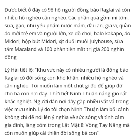
Được biết ở đây có 98 hộ người đồng bào Raglai và còn
nhiều hộ nghèo cận nghèo. Các phần quà gồm mì tôm,
sữa, gạo, nhu yếu phẩm nước mắm, dầu ăn, gia vị, quần
áo mới trẻ em và người lớn, xe đồ chơi, balo kakapo, áo
Midori, hộp bút Midori, xịt đuổi muỗi Julyhouse, sữa
tắm Macaland và 100 phần tiền mặt trị giá 200 nghìn
đồng.
Lý Hải tiết lộ: “Khu vực này có nhiều người là đồng bào
Raglai có đời sống còn khó khăn, nhiều hộ nghèo và
cận nghèo. Tôi muốn làm một chút gì đó để giúp đỡ
cho bà con nơi đây. Thời tiết Ninh Thuận nắng gió rất
khắc nghiệt. Người dân nơi đây gặp nhiều vất vả trong
việc mưu sinh. Lý do tôi chọn Ninh Thuận làm bối cảnh
không chỉ để nói lên ý nghĩa về sức sống và tình cảm
gia đình, làng xóm trong Lật Mặt 8: Vòng Tay Nắng mà
còn muốn giúp cải thiện đời sống bà con”.