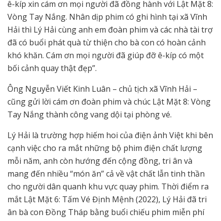
ê-kíp xin cám ơn mọi người đã đồng hành với Lật Mặt 8:
Vòng Tay Nắng. Nhân dịp phim có ghi hình tại xã Vĩnh
Hải thì Lý Hải cùng anh em đoàn phim và các nhà tài trợ
đã có buổi phát quà từ thiện cho bà con có hoàn cảnh
khó khăn. Cám ơn mọi người đã giúp đỡ ê-kíp có một
bối cảnh quay thật đẹp”.
Ông Nguyễn Viết Kinh Luân – chủ tịch xã Vĩnh Hải –
cũng gửi lời cám ơn đoàn phim và chúc Lật Mặt 8: Vòng
Tay Nắng thành công vang dội tại phòng vé.
Lý Hải là trường hợp hiếm hoi của điện ảnh Việt khi bên
cạnh việc cho ra mắt những bộ phim điện chất lượng
mỗi năm, anh còn hướng đến cộng đồng, tri ân và
mang đến nhiều “món ăn” cả về vật chất lẫn tinh thần
cho người dân quanh khu vực quay phim. Thời điểm ra
mắt Lật Mặt 6: Tấm Vé Định Mệnh (2022), Lý Hải đã tri
ân bà con Đồng Tháp bằng buổi chiếu phim miễn phí