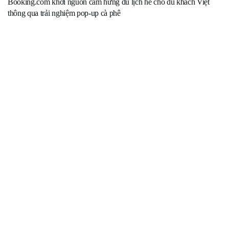
Booking.com khơi nguồn cảm hứng du lịch hè cho du khách Việt
thông qua trải nghiệm pop-up cà phê