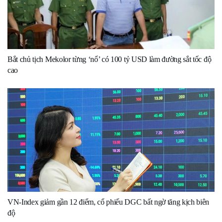
Bắt chủ tịch Mekolor từng ‘nổ’ có 100 tỷ USD làm đường sắt tốc độ
cao
VN-Index giảm gần 12 điểm, cổ phiếu DGC bất ngờ tăng kịch biên
độ