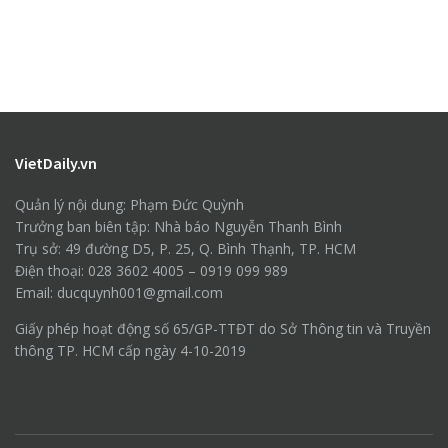
VietDaily.vn
Quản lý nội dung: Phạm Đức Quỳnh
Trưởng ban biên tập: Nhà báo Nguyễn Thanh Bình
Trụ sở: 49 đường D5, P. 25, Q. Bình Thạnh, TP. HCM
Điện thoại: 028 3602 4005 – 0919 099 989
Email: ducquynh001@gmail.com
Giấy phép hoạt động số 65/GP-TTĐT do Sở Thông tin và Truyền
thông TP. HCM cấp ngày 4-10-2019