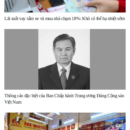
Lãi suất vay sắm xe và mua nhà chạm 18%: Khó có thể hạ nhiệt sớm
Thông cáo đặc biệt của Ban Chấp hành Trung ương Đảng Cộng sản
Việt Nam