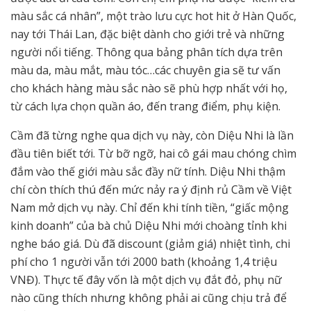
màu sắc cá nhân”, một trào lưu cực hot hit ở Hàn Quốc,
nay tới Thái Lan, đặc biệt dành cho giới trẻ và những
người nổi tiếng. Thông qua bảng phân tích dựa trên
màu da, màu mắt, màu tóc…các chuyên gia sẽ tư vấn
cho khách hàng màu sắc nào sẽ phù hợp nhất với họ,
từ cách lựa chọn quần áo, đến trang điểm, phụ kiện.
Cầm đã từng nghe qua dịch vụ này, còn Diệu Nhi là lần
đầu tiên biết tới. Từ bỡ ngỡ, hai cô gái mau chóng chìm
đắm vào thế giới màu sắc đầy nữ tính. Diệu Nhi thậm
chí còn thích thú đến mức nảy ra ý định rủ Cầm về Việt
Nam mở dịch vụ này. Chỉ đến khi tính tiền, “giấc mộng
kinh doanh” của bà chủ Diệu Nhi mới choàng tỉnh khi
nghe báo giá. Dù đã discount (giảm giá) nhiệt tình, chi
phí cho 1 người vẫn tới 2000 bath (khoảng 1,4 triệu
VNĐ). Thực tế đây vốn là một dịch vụ đắt đỏ, phụ nữ
nào cũng thích nhưng không phải ai cũng chịu trả để