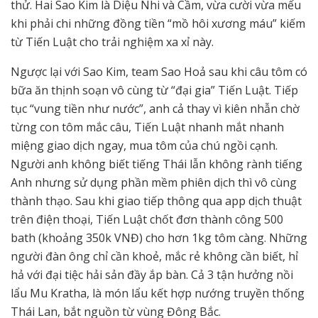
thử. Hai Sao Kim là Diệu Nhi và Cầm, vừa cười vừa mếu
khi phải chi những đồng tiền “mồ hôi xương máu” kiếm
từ Tiến Luật cho trải nghiệm xa xỉ này.
Ngược lại với Sao Kim, team Sao Hoả sau khi câu tôm có
bữa ăn thịnh soạn vô cùng từ “đại gia” Tiến Luật. Tiếp
tục “vung tiền như nước”, anh cả thay vì kiên nhẫn chờ
từng con tôm mắc câu, Tiến Luật nhanh mắt nhanh
miệng giao dịch ngay, mua tôm của chú ngồi cạnh.
Người anh không biết tiếng Thái lẫn không rành tiếng
Anh nhưng sử dụng phần mềm phiên dịch thì vô cùng
thành thạo. Sau khi giao tiếp thông qua app dịch thuật
trên điện thoại, Tiến Luật chốt đơn thành công 500
bath (khoảng 350k VNĐ) cho hơn 1kg tôm càng. Những
người đàn ông chỉ cần khoẻ, mắc rẻ không cần biết, hỉ
hả với đại tiệc hải sản đầy ắp bàn. Cả 3 tận hưởng nồi
lẩu Mu Kratha, là món lẩu kết hợp nướng truyền thống
Thái Lan, bắt nguồn từ vùng Đông Bắc.