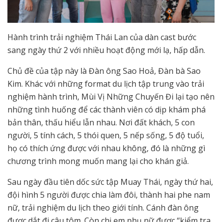
Hành trình trải nghiệm Thái Lan của dàn cast bước
sang ngày thứ 2 với nhiều hoạt động mới lạ, hấp dẫn.
Chủ đề của tập này là Đàn ông Sao Hoả, Đàn bà Sao
Kim. Khác với những format du lịch tập trung vào trải
nghiệm hành trình, Mùi Vị Những Chuyến Đi lại tạo nên
những tình huống để các thành viên có dịp khám phá
bản thân, thấu hiểu lẫn nhau. Nơi đất khách, 5 con
người, 5 tính cách, 5 thói quen, 5 nếp sống, 5 độ tuổi,
họ có thích ứng được với nhau không, đó là những gì
chương trình mong muốn mang lại cho khán giả.
Sau ngày đầu tiên dốc sức tập Muay Thái, ngày thứ hai,
đội hình 5 người được chia làm đôi, thành hai phe nam
nữ, trải nghiệm du lịch theo giới tính. Cánh đàn ông
được dắt đi câu tôm. Còn chị em phụ nữ được “kiểm tra