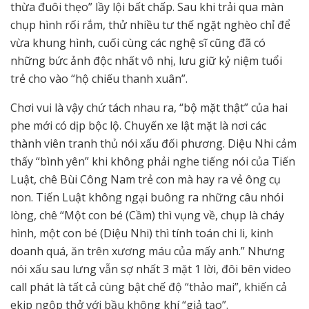
thừa đuôi thẹo” lầy lội bất chấp. Sau khi trải qua màn
chụp hình rối rắm, thử nhiều tư thế ngặt nghèo chỉ để
vừa khung hình, cuối cùng các nghệ sĩ cũng đã có
những bức ảnh độc nhất vô nhị, lưu giữ kỷ niệm tuổi
trẻ cho vào “hộ chiếu thanh xuân”.
Chơi vui là vậy chứ tách nhau ra, “bộ mặt thật” của hai
phe mới có dịp bộc lộ. Chuyến xe lật mặt là nơi các
thành viên tranh thủ nói xấu đối phương. Diệu Nhi cảm
thấy “bình yên” khi không phải nghe tiếng nói của Tiến
Luật, chê Bùi Công Nam trẻ con mà hay ra vẻ ông cụ
non. Tiến Luật không ngại buông ra những câu nhói
lòng, chê “Một con bé (Cầm) thì vụng về, chụp là cháy
hình, một con bé (Diệu Nhi) thì tính toán chi li, kinh
doanh quá, ăn trên xương máu của mấy anh.” Nhưng
nói xấu sau lưng vẫn sợ nhất 3 mặt 1 lời, đôi bên video
call phát là tất cả cùng bật chế độ “thảo mai”, khiến cả
ekip ngộp thở với bầu không khí “giả tạo”.