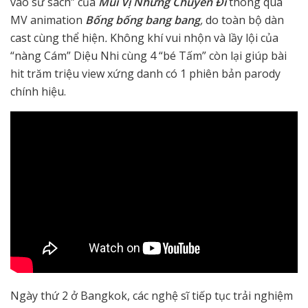
vào sử sách” của
Mùi Vị Những Chuyến Đi
thông qua
MV animation
Bống bống bang bang
,
do toàn bộ dàn
cast cùng thể hiện
.
Không khí vui nhộn và lầy lội của
“nàng Cám” Diệu Nhi cùng 4 “bé Tấm” còn lại giúp bài
hit trăm triệu view xứng danh có 1 phiên bản parody
chính hiệu.
Ngày thứ 2 ở Bangkok, các nghệ sĩ tiếp tục trải nghiệm