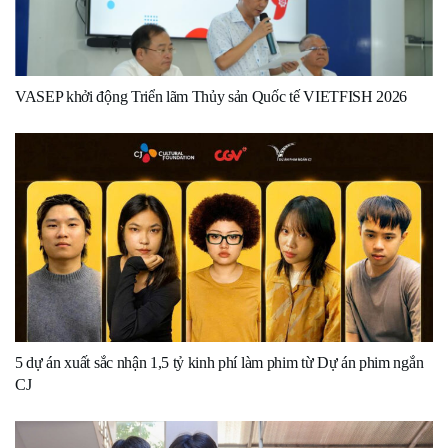
VASEP khởi động Triển lãm Thủy sản Quốc tế VIETFISH 2026
5 dự án xuất sắc nhận 1,5 tỷ kinh phí làm phim từ Dự án phim ngắn
CJ