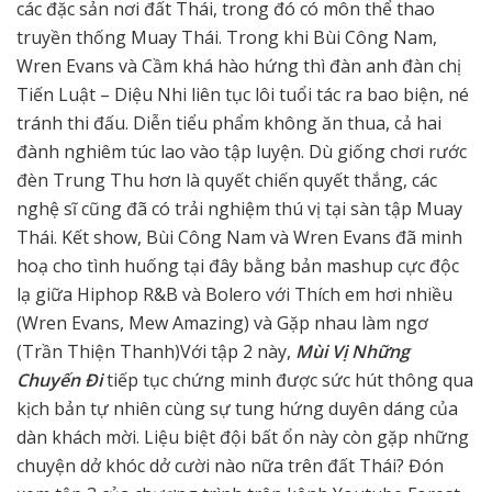
các đặc sản nơi đất Thái, trong đó có môn thể thao
truyền thống Muay Thái. Trong khi Bùi Công Nam,
Wren Evans và Cầm khá hào hứng thì đàn anh đàn chị
Tiến Luật – Diệu Nhi liên tục lôi tuổi tác ra bao biện, né
tránh thi đấu. Diễn tiểu phẩm không ăn thua, cả hai
đành nghiêm túc lao vào tập luyện. Dù giống chơi rước
đèn Trung Thu hơn là quyết chiến quyết thắng, các
nghệ sĩ cũng đã có trải nghiệm thú vị tại sàn tập Muay
Thái. Kết show, Bùi Công Nam và Wren Evans đã minh
hoạ cho tình huống tại đây bằng bản mashup cực độc
lạ giữa Hiphop R&B và Bolero với Thích em hơi nhiều
(Wren Evans, Mew Amazing) và Gặp nhau làm ngơ
(Trần Thiện Thanh)Với tập 2 này,
Mùi Vị Những
Chuyến Đi
tiếp tục chứng minh được sức hút thông qua
kịch bản tự nhiên cùng sự tung hứng duyên dáng của
dàn khách mời. Liệu biệt đội bất ổn này còn gặp những
chuyện dở khóc dở cười nào nữa trên đất Thái? Đón