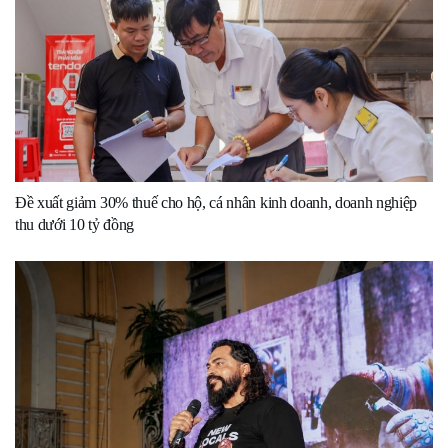
Đề xuất giảm 30% thuế cho hộ, cá nhân kinh doanh, doanh nghiệp
thu dưới 10 tỷ đồng