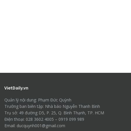
VietDaily.vn
Quản lý nội dung: Phạm Đức Quỳnh
Trưởng ban biên tập: Nhà báo Nguyễn Thanh Bình
Trụ sở: 49 đường D5, P. 25, Q. Bình Thạnh, TP. HCM
Điện thoại: 028 3602 4005 – 0919 099 989
Email: ducquynh001@gmail.com