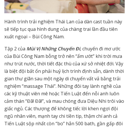
Hành trình trải nghiệm Thái Lan của dàn cast tuần này
sẽ tiếp tục qua hình dung của chàng trai lần đầu tiên
xuất ngoại – Bùi Công Nam.
Tập 2 của
Mùi Vị Những Chuyến Đi
, chuyến đi mơ ước
của Bùi Công Nam bỗng trở nên “ẩm ướt” khi trời mưa
như trút nước, thời tiết đặc thù của xứ sở nhiệt đới. Vậy
là biệt đội bất ổn phải huỷ lịch trình định sẵn, dành thời
gian thư giãn sau một ngày di chuyển vất vả bằng trải
nghiệm “massage Thái”. Những đôi tay lành nghề của
các kỹ thuật viên mê hoặc Tiến Luật đến nỗi anh luôn
cảm thán “Đã! Đã!”, và mau chóng đưa Diệu Nhi trôi vào
giấc ngủ. Các thượng đế không tiếc lời khen ngợi đội
ngũ nhân viên, mạnh tay chi tiền tip, thậm chí anh cả
Tiến Luật sộp nhất còn “bo” hẳn 500 bath, gần gấp đôi