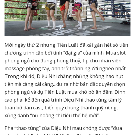
Mới ngày thứ 2 nhưng Tiến Luật đã xài gần hết số tiền
chương trình cấp bởi tính “đại gia” của mình. Mua slot
phòng ngủ cho đúng phong thuỷ, tip cho nhân viên
massage phóng tay, anh trở thành người nghèo nhất.
Trong khi đó, Diệu Nhi chẳng những không hao hụt
tiền mà càng xài càng…dư ra nhờ bán đặc quyền chọn
phòng ngủ và dụ Tiến Luật mua khô bò ăn đêm. Đỉnh
cao phải kể đến quá trình Diệu Nhi thao túng tâm lý
toàn bộ dàn cast, biến quỹ chung thành quỹ riêng,
xứng danh “nữ hoàng chi tiêu thế hệ mới”.
Pha “thao túng” của Diệu Nhi mau chóng được “đưa