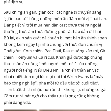
phí dịch vụ.
Sau khi “giãn gân, giãn cốt”, các nghệ sĩ chuyển sang
“giãn bao tử” bằng những món ăn đậm mùi vị Thái Lan.
Đáng tiếc vì trời mưa nên dàn cast chưa thể ra ngoài
thưởng thức ẩm thực đường phố rất hấp dẫn ở Thái.
Bù lại, ekip sản xuất đã chuẩn bị một bàn ăn thịnh soạn
không kém ngay tại nhà chung với thực đơn chuẩn vị
Thái gồm: Cơm chiên, Pad Thái, Rau muống xào tỏi, Gà
chiên, Tomyum và Cà ri cua. Khán giả được dịp chứng
thực màn ăn uống “mỗi người một nết” của những
người nổi tiếng. Nếu Diệu Nhi là “chiến thần ăn vặt”
nhai nhiệt tình mọi lúc mọi nơi thì Wren Evans là “máy
bào công nghiệp”, phá mồi từ đầu tiệc tới cuối tiệc”.
Tiến Luật thích nhậu hơn ăn thì không lạ, nhưng cô gái
Cầm rụt rè bất ngờ cho thấy tửu lượng cũng không
phải dạng vừa.