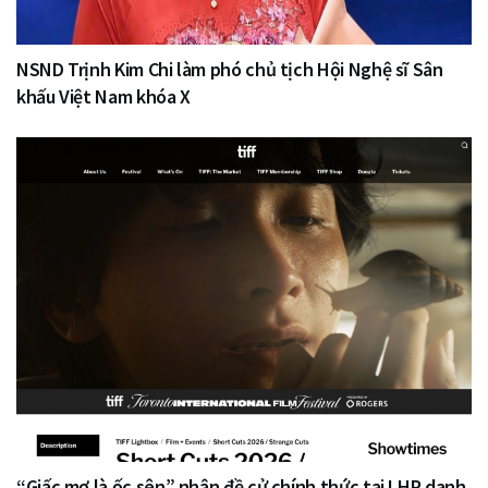
NSND Trịnh Kim Chi làm phó chủ tịch Hội Nghệ sĩ Sân
khấu Việt Nam khóa X
“Giấc mơ là ốc sên” nhận đề cử chính thức tại LHP danh