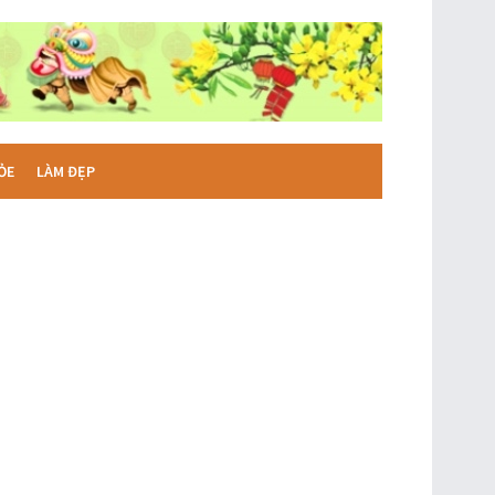
ỎE
LÀM ĐẸP