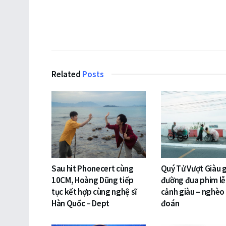
Related
Posts
Sau hit Phonecert cùng
Quý Tử Vượt Giàu 
10CM, Hoàng Dũng tiếp
đường đua phim lễ 
tục kết hợp cùng nghệ sĩ
cảnh giàu – nghèo
Hàn Quốc – Dept
đoán