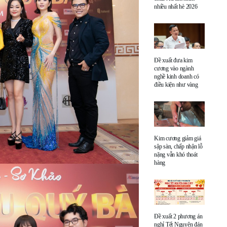
nhiều nhất hè 2026
Đề xuất đưa kim
cương vào ngành
nghề kinh doanh có
điều kiện như vàng
Kim cương giảm giá
sập sàn, chấp nhận lỗ
nặng vẫn khó thoát
hàng
Đề xuất 2 phương án
nghỉ Tết Nguyên đán