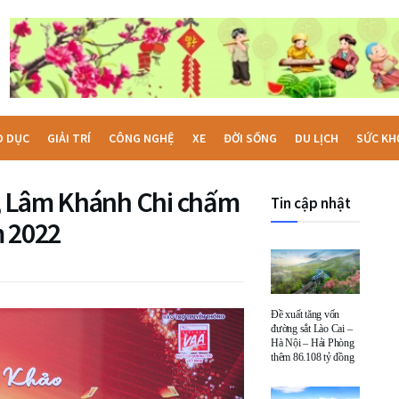
O DỤC
GIẢI TRÍ
CÔNG NGHỆ
XE
ĐỜI SỐNG
DU LỊCH
SỨC KH
, Lâm Khánh Chi chấm
Tin cập nhật
m 2022
Đề xuất tăng vốn
đường sắt Lào Cai –
Hà Nội – Hải Phòng
thêm 86.108 tỷ đồng