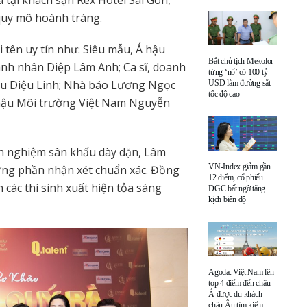
 tại khách sạn Rex Hotel Sài Gòn,
quy mô hoành tráng.
tên uy tín như: Siêu mẫu, Á hậu
Bắt chủ tịch Mekolor
nh nhân Diệp Lâm Anh; Ca sĩ, doanh
từng ‘nổ’ có 100 tỷ
ầu Diệu Linh; Nhà báo Lương Ngọc
USD làm đường sắt
tốc độ cao
ậu Môi trường Việt Nam Nguyễn
nh nghiệm sân khấu dày dặn, Lâm
VN-Index giảm gần
ng phần nhận xét chuẩn xác. Đồng
12 điểm, cổ phiếu
 các thí sinh xuất hiện tỏa sáng
DGC bất ngờ tăng
kịch biên độ
Agoda: Việt Nam lên
top 4 điểm đến châu
Á được du khách
châu Âu tìm kiếm