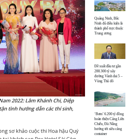
Quảng Ninh, Bắc
Ninh đủ điều kiện là
thành phố trực thuộc
Trung ương
Đề xuất đầu tư gần
288.300 tỷ xây
đường Vành đai 5 –
Vùng Thủ đô
 Nam 2022: Lâm Khánh Chi, Diệp
ận tình hướng dẫn các thí sinh,
‘Bơm’ 6.200 tỷ đồng
hoàn thiện Cảng Liên
Chiểu, Đà Nẵng
hướng tới siêu cảng
òng sơ khảo cuộc thi Hoa hậu Quý
container