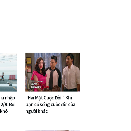
gia nhập
“Hai Mặt Cuộc Đời”: Khi
2/9: Bối
bạn cố sống cuộc đời của
 khó
người khác