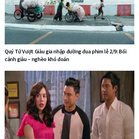
Quý Tử Vượt Giàu gia nhập đường đua phim lễ 2/9: Bối
cảnh giàu – nghèo khó đoán