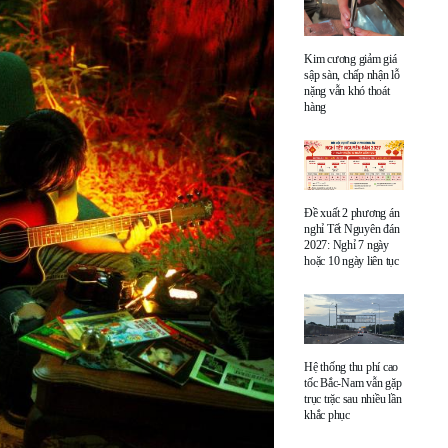
Kim cương giảm giá
sập sàn, chấp nhận lỗ
nặng vẫn khó thoát
hàng
Đề xuất 2 phương án
nghỉ Tết Nguyên đán
2027: Nghỉ 7 ngày
hoặc 10 ngày liên tục
Hệ thống thu phí cao
tốc Bắc-Nam vẫn gặp
trục trặc sau nhiều lần
khắc phục