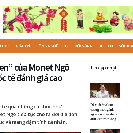
O DỤC
GIẢI TRÍ
CÔNG NGHỆ
XE
ĐỜI SỐNG
DU LỊCH
SỨC KH
een” của Monet Ngô
Tin cập nhật
c tế đánh giá cao
Đề xuất đưa kim
c tế qua những ca khúc như
cương vào ngành
 Ngô tiếp tục cho ra đời đĩa đơn
nghề kinh doanh có
điều kiện như vàng
úc và mang đậm tính cá nhân.