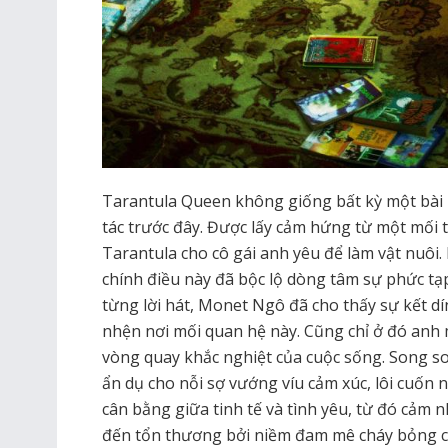
Tarantula Queen không giống bất kỳ một bà
tác trước đây. Được lấy cảm hứng từ một mối t
Tarantula cho cô gái anh yêu để làm vật nuôi
chính điều này đã bộc lộ dòng tâm sự phức tạ
từng lời hát, Monet Ngô đã cho thấy sự kết d
nhện nơi mối quan hệ này. Cũng chỉ ở đó anh m
vòng quay khắc nghiệt của cuộc sống. Song 
ẩn dụ cho nỗi sợ vướng víu cảm xúc, lôi cuốn
cân bằng giữa tinh tế và tình yêu, từ đó cảm
đến tổn thương bởi niềm đam mê cháy bỏng củ