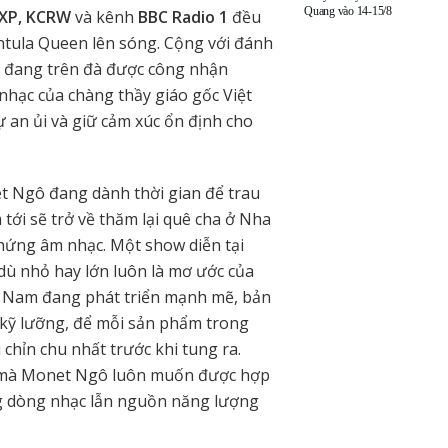
Quang vào 14-15/8
XP, KCRW
và kênh
BBC Radio 1
đều
ntula Queen lên sóng. Cộng với đánh
ô đang trên đà được công nhận
nhạc của chàng thầy giáo gốc Việt
 an ủi và giữ cảm xúc ổn định cho
et Ngô đang dành thời gian để trau
 tới sẽ trở về thăm lại quê cha ở Nha
hứng âm nhạc. Một show diễn tại
dù nhỏ hay lớn luôn là mơ ước của
ệt Nam đang phát triển mạnh mẽ, bản
t kỹ lưỡng, để mỗi sản phẩm trong
 chỉn chu nhất trước khi tung ra.
 mà Monet Ngô luôn muốn được hợp
ng dòng nhạc lẫn nguồn năng lượng