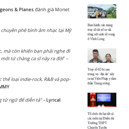
igeons & Planes
đánh giá Monet
Ban hành cáo trạng
 chuyên phê bình âm nhạc tại Mỹ
truy tố tài xế xe tải
tông nữ sinh tử vong
ở Vĩnh Long
, mà còn khiến bạn phải nghe đi
u mới từ chàng ca sĩ này ra đời
” –
Truy tố 65 bị can
trong vụ ‘đại án’ xảy
thể loại indie-rock, R&B và pop-
ra tại Viện Pháp y tâm
thần Trung ương
MMY
 từ ngữ để diễn tả” –
Lyrical
Tổ chức thi lại tất cả
các môn tại Điểm thi
Trường THPT
Chuyên Tuyên