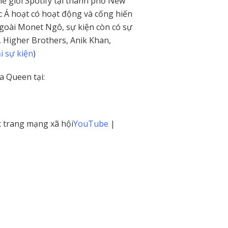
ế giới Spotify tại thành phố New
ốc Á hoạt có hoạt động và cống hiến
Ngoài Monet Ngô, sự kiện còn có sự
, Higher Brothers, Anik Khan,
i sự kiện
)
a Queen tại:
c trang mạng xã hội
YouTube
|