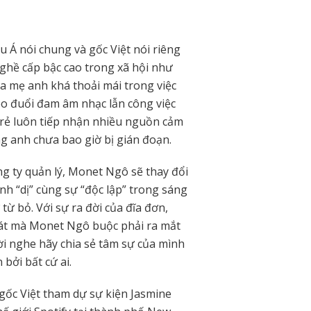
 Á nói chung và gốc Việt nói riêng
ghề cấp bậc cao trong xã hội như
a mẹ anh khá thoải mái trong việc
heo đuổi đam âm nhạc lẫn công việc
trẻ luôn tiếp nhận nhiều nguồn cảm
ng anh chưa bao giờ bị gián đoạn.
g ty quản lý, Monet Ngô sẽ thay đổi
nh “dị” cùng sự “độc lập” trong sáng
từ bỏ. Với sự ra đời của đĩa đơn,
hát mà Monet Ngô buộc phải ra mắt
ời nghe hãy chia sẻ tâm sự của mình
bởi bất cứ ai.
ốc Việt tham dự sự kiện Jasmine