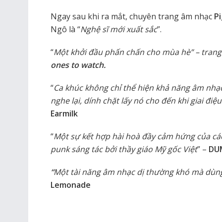
Ngay sau khi ra mắt, chuyên trang âm nhạc
P
Ngô là “
Nghệ sĩ mới xuất sắc
”.
“
Một khởi đầu phấn chấn cho mùa hè” – trang
ones to watch.
“
Ca khúc không chỉ thể hiện khả năng âm nhạc
nghe lại, dính chặt lấy nó cho đến khi giai điệ
Earmilk
“
Một sự kết hợp hài hoà đầy cảm hứng của các 
punk sáng tác bởi thầy giáo Mỹ gốc Việt
” –
DU
“
Một tài năng âm nhạc dị thường khó mà dùng
Lemonade