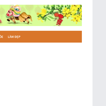
ỎE
LÀM ĐẸP