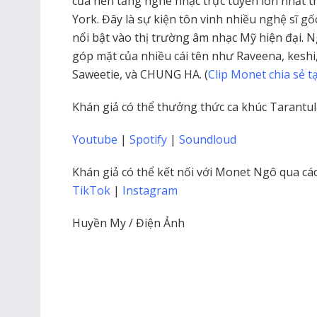
của nền tảng nghe nhạc trực tuyến lớn nhất th
York. Đây là sự kiện tôn vinh nhiều nghệ sĩ g
nổi bật vào thị trường âm nhạc Mỹ hiện đại. 
góp mặt của nhiều cái tên như Raveena, keshi
Saweetie, và CHUNG HA. (
Clip Monet chia sẻ tạ
Khán giả có thể thưởng thức ca khúc Tarantul
Youtube
|
Spotify
|
Soundloud
Khán giả có thể kết nối với Monet Ngô qua cá
TikTok
|
Instagram
Huyền My / Điện Ảnh