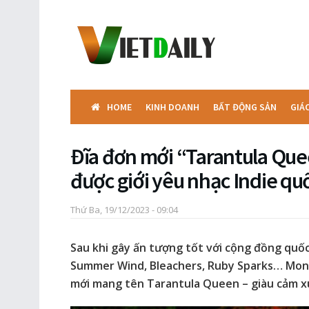
HOME
KINH DOANH
BẤT ĐỘNG SẢN
GIÁ
Đĩa đơn mới “Tarantula Qu
được giới yêu nhạc Indie quố
Thứ Ba, 19/12/2023 - 09:04
Sau khi gây ấn tượng tốt với cộng đồng quố
Summer Wind, Bleachers, Ruby Sparks… Monet
mới mang tên Tarantula Queen – giàu cảm x