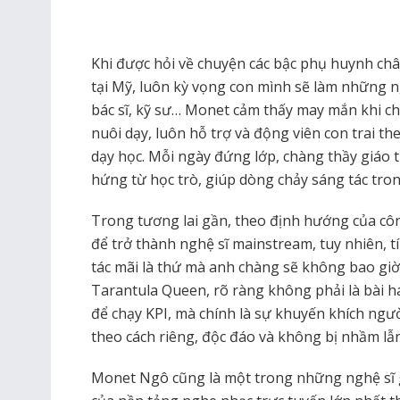
Khi được hỏi về chuyện các bậc phụ huynh châu
tại Mỹ, luôn kỳ vọng con mình sẽ làm những n
bác sĩ, kỹ sư… Monet cảm thấy may mắn khi ch
nuôi dạy, luôn hỗ trợ và động viên con trai t
dạy học. Mỗi ngày đứng lớp, chàng thầy giáo 
hứng từ học trò, giúp dòng chảy sáng tác tro
Trong tương lai gần, theo định hướng của côn
để trở thành nghệ sĩ mainstream, tuy nhiên, tí
tác mãi là thứ mà anh chàng sẽ không bao giờ 
Tarantula Queen, rõ ràng không phải là bài 
để chạy KPI, mà chính là sự khuyến khích ngư
theo cách riêng, độc đáo và không bị nhầm lẫn 
Monet Ngô cũng là một trong những nghệ sĩ g