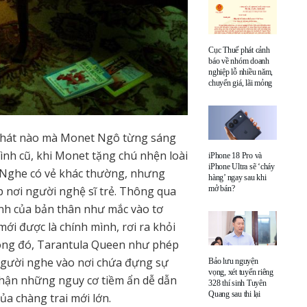
Cục Thuế phát cảnh
báo về nhóm doanh
nghiệp lỗ nhiều năm,
chuyển giá, lãi mỏng
i hát nào mà Monet Ngô từng sáng
ình cũ, khi Monet tặng chú nhện loài
iPhone 18 Pro và
iPhone Ultra sẽ ‘cháy
. Nghe có vẻ khác thường, nhưng
hàng’ ngay sau khi
p nơi người nghệ sĩ trẻ. Thông qua
mở bán?
ính của bản thân như mắc vào tơ
ới được là chính mình, rơi ra khỏi
song đó, Tarantula Queen như phép
 người nghe vào nơi chứa đựng sự
Bảo lưu nguyện
vọng, xét tuyển riêng
 nhận những nguy cơ tiềm ẩn dễ dẫn
328 thí sinh Tuyên
Quang sau thi lại
a chàng trai mới lớn.