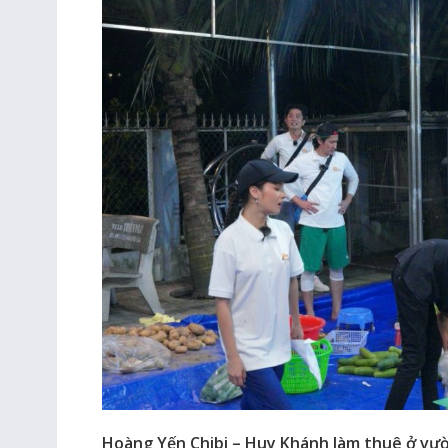
Hoàng Yến Chibi – Huy Khánh làm thuê ở vư