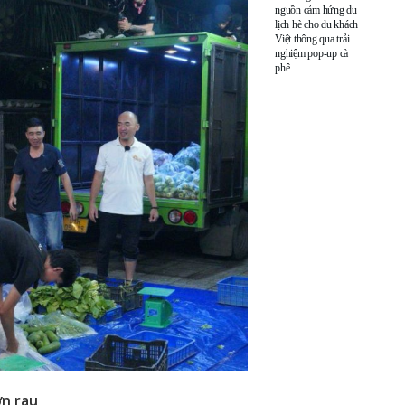
nguồn cảm hứng du
lịch hè cho du khách
Việt thông qua trải
nghiệm pop-up cà
phê
ờn rau