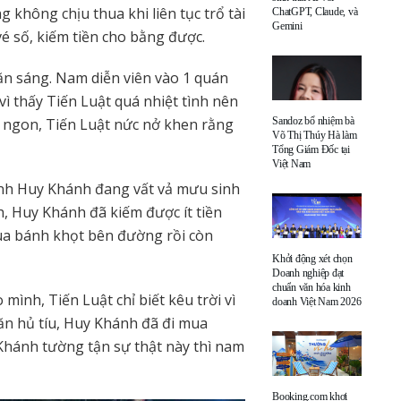
g không chịu thua khi liên tục trổ tài
ChatGPT, Claude, và
Gemini
é số, kiếm tiền cho bằng được.
 ăn sáng. Nam diễn viên vào 1 quán
ì thấy Tiến Luật quá nhiệt tình nên
n ngon, Tiến Luật nức nở khen rằng
Sandoz bổ nhiệm bà
Võ Thị Thúy Hà làm
Tổng Giám Đốc tại
Việt Nam
anh Huy Khánh đang vất vả mưu sinh
, Huy Khánh đã kiếm được ít tiền
mua bánh khọt bên đường rồi còn
Khởi động xét chọn
Doanh nghiệp đạt
chuẩn văn hóa kinh
ình, Tiến Luật chỉ biết kêu trời vì
doanh Việt Nam 2026
 ăn hủ tíu, Huy Khánh đã đi mua
Khánh tường tận sự thật này thì nam
Booking.com khơi