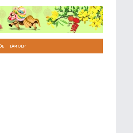
ỎE
LÀM ĐẸP