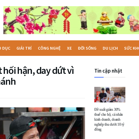
O DỤC
GIẢI TRÍ
CÔNG NGHỆ
XE
ĐỜI SỐNG
DU LỊCH
SỨC KH
 hối hận, day dứt vì
Tin cập nhật
hánh
Đề xuất giảm 30%
thuế cho hộ, cá nhân
kinh doanh, doanh
nghiệp thu dưới 10 tỷ
đồng