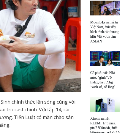
Moonfolks ra mắt tại
Việt Nam, thúc đẩy
hành trình các thương
hiệu Việt vươn tầm
ASEAN
Cổ phiếu vốn Nhà
nước ‘gánh’ VN-
Index, thị trường
‘xanh vỏ, đỏ lòng’
Sinh chính thức lên sóng cùng với
 trò cast chính. Với tập 14, các
Dương. Tiến Luật có màn chào sân
Xiaomi ra mắt
REDMI 17 Series,
hàng.
pin 7.500mAh, thiết
kế trẻ trung, giá từ 5,5