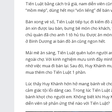
Tiến Luật bằng cách trả giá, nam diễn viên cũn
“mồm mép”, dùng hết mọi “vốn liếng” để bán v
Bán xong vé số, Tiến Luật tiếp tục đi kiếm đồ
ăn xin được lau bàn, bưng bê món cho khách, v
chủ quán đã cho anh 1 tô hủ tíu. Được ăn mó
ở Bình Dương ai bán đồ ăn cũng ngon hết.
Mải mê ăn sáng, Tiến Luật quên luôn người 
ngoài chợ. Với kinh nghiệm mưu sinh đầy mình
nhờ việc mua đi bán lại. Sau đó, Huy Khánh 
mua thêm cho Tiến Luật 1 phần.
Lúc thấy Huy Khánh hớn hở mang bánh về cho m
cảm giác tội lỗi dâng cao. Trong lúc Tiến Luật
bánh khọt cho người em. Không biết khi Huy 
diễn viên sẽ phản ứng thế nào với Tiến Luật?