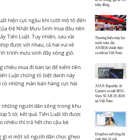
triệu đồng
ất hiện cực ngầu khi cưỡi mô tô đến
 của Đệ Nhất Mưu Sinh mùa đầu tiên
ấy Tiến Luật. Tuy nhiên, sau vài
Thương hiệu máy lọc
nước toàn cầu
hịp được với nhau, cả hai vui vẻ
ANJIER chính thức
nh trình mưu sinh đầy sóng gió.
ra mắt tại Việt Nam
g chiêu mua đi bán lại để kiếm tiền
Tiến Luật chứng tỏ biệt danh này
vì có những màn bán hàng cực hài
ASUS Republic of
Gamers ra mắt ROG
Strix SCAR 18 2026
tại Việt Nam
án những người dân sống trong khu
úp 5 tờ, kết quả Tiến Luật lời được
o nhiêu thì trả hết cho cậu bé.
Dropbox mở rộng hệ
gì vì một số người dân chọc ghẹo
sinh thái AI với