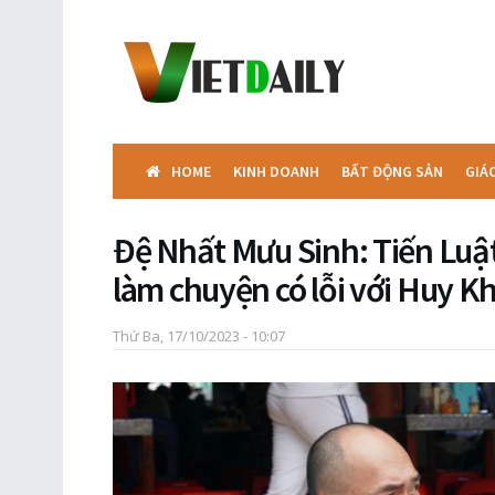
HOME
KINH DOANH
BẤT ĐỘNG SẢN
GIÁ
Đệ Nhất Mưu Sinh: Tiến Luật
làm chuyện có lỗi với Huy K
Thứ Ba, 17/10/2023 - 10:07