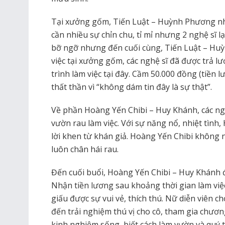
Tại xưởng gốm, Tiến Luật – Huỳnh Phương nh
cần nhiều sự chỉn chu, tỉ mỉ nhưng 2 nghệ sĩ l
bỡ ngỡ nhưng đến cuối cùng, Tiến Luật – H
việc tại xưởng gốm, các nghệ sĩ đã được trả 
trình làm việc tại đây. Cầm 50.000 đồng (tiền l
thất thần vì “không dám tin đây là sự thật”.
Về phần Hoàng Yến Chibi – Huy Khánh, các nghệ
vườn rau làm việc. Với sự năng nổ, nhiệt tình
lời khen từ khán giả. Hoàng Yến Chibi không n
luôn chân hái rau.
Đến cuối buổi, Hoàng Yến Chibi – Huy Khánh 
Nhận tiền lương sau khoảng thời gian làm vi
giấu được sự vui vẻ, thích thú. Nữ diễn viên
đến trải nghiệm thú vị cho cô, tham gia chươn
kinh nghiệm sống, biết cách làm vườn và quý 