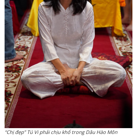
“Chị đẹp” Tú Vi phải chịu khổ trong Dâu Hào Môn