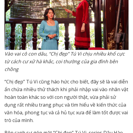
Vào vai cô con dâu, “Chị đẹp” Tú Vi chịu nhiều khổ cực
từ cách cư xử hà khắc, coi thường của gia đình bên
chồng
“Chị đẹp” Tú Vi cũng háo hức cho biết, đây sẽ là vai diễn
ẩn chứa nhiều thử thách khi phải nhập vai vào nhân vật
hoàn toàn khác so với con người thật, vừa phải sử
dụng rất nhiều trang phục và tìm hiểu về kiến thức của
văn hóa, phong tục và cả hủ tục xưa để làm tốt được vai
trò của mình.
Bên cạnh sự góp mặt “Chị đẹp” Tú Vi, series Dâu Hào