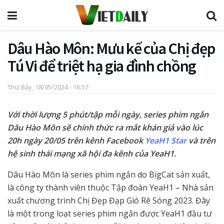
Dâu Hào Môn: Mưu kế của Chị đẹp
Tú Vi để triệt hạ gia đình chồng
Thứ Bảy, 18/05/2024 - 16:57
Với thời lượng 5 phút/tập mỗi ngày, series phim ngắn
Dâu Hào Môn sẽ chính thức ra mắt khán giả vào lúc
20h ngày 20/05 trên kênh Facebook
YeaH1 Star
và trên
hệ sinh thái mạng xã hội đa kênh của YeaH1.
Dâu Hào Môn là series phim ngắn do BigCat sản xuất,
là công ty thành viên thuộc Tập đoàn YeaH1 – Nhà sản
xuất chương trình Chị Đẹp Đạp Gió Rẽ Sóng 2023. Đây
là một trong loạt series phim ngắn được YeaH1 đầu tư