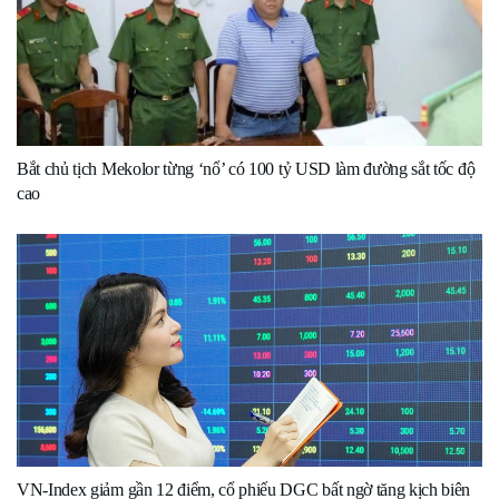
Bắt chủ tịch Mekolor từng ‘nổ’ có 100 tỷ USD làm đường sắt tốc độ
cao
VN-Index giảm gần 12 điểm, cổ phiếu DGC bất ngờ tăng kịch biên