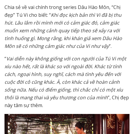
Chia sẻ về vai chính trong series Dâu Hào Môn, “Chị
đẹp” Tú Vi cho biết: “
Khi đọc kịch bản thì Vi đã bị thu
hút. Lâu lắm rồi mình mới có cảm giác đó, cảm giác
muốn xem những cảnh quay tiếp theo sẽ xảy ra với
tình huống gì. Mong rằng, khi khán giả xem Dâu Hào
Môn sẽ có những cảm giác như của Vi như vậy
”.
“
Vai diễn này không giống với con người của Tú Vi một
xíu nào hết, rất là khác so với ngoài đời. Khác từ tính
cách, ngoại hình, suy nghĩ, cách mà tình yêu đến với
cuộc đời cô cũng khác. À, còn khác cả về hoàn cảnh
sống nữa. Nếu có điểm giống, thì chắc chỉ có một xíu
thôi là mang thai và yêu thương con của mình
”, Chị đẹp
này tâm sự thêm.