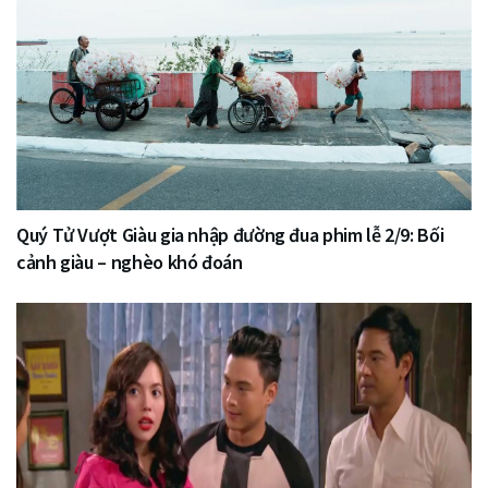
Quý Tử Vượt Giàu gia nhập đường đua phim lễ 2/9: Bối
cảnh giàu – nghèo khó đoán