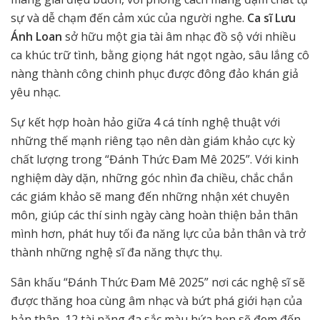
sự và dễ chạm đến cảm xúc của người nghe.
Ca sĩ Lưu
Ánh Loan
sở hữu một gia tài âm nhạc đồ sộ với nhiều
ca khúc trữ tình, bằng giọng hát ngọt ngào, sâu lắng cô
nàng thành công chinh phục được đông đảo khán giả
yêu nhạc.
Sự kết hợp hoàn hảo giữa 4 cá tính nghệ thuật với
những thế mạnh riêng tạo nên dàn giám khảo cực kỳ
chất lượng trong “Đánh Thức Đam Mê 2025”. Với kinh
nghiệm dày dặn, những góc nhìn đa chiều, chắc chắn
các giám khảo sẽ mang đến những nhận xét chuyên
môn, giúp các thí sinh ngày càng hoàn thiện bản thân
mình hơn, phát huy tối đa năng lực của bản thân và trở
thành những nghệ sĩ đa năng thực thụ.
Sân khấu “Đánh Thức Đam Mê 2025” nơi các nghệ sĩ sẽ
được thăng hoa cùng âm nhạc và bứt phá giới hạn của
bản thân, 12 tài năng đa sắc màu hứa hẹn sẽ đem đến