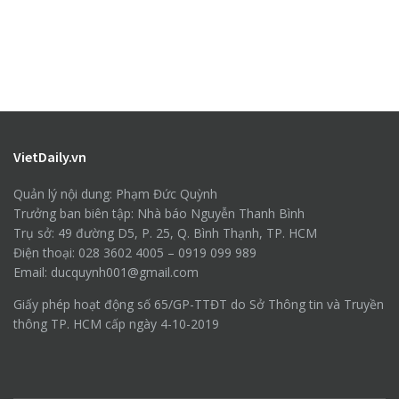
VietDaily.vn
Quản lý nội dung: Phạm Đức Quỳnh
Trưởng ban biên tập: Nhà báo Nguyễn Thanh Bình
Trụ sở: 49 đường D5, P. 25, Q. Bình Thạnh, TP. HCM
Điện thoại: 028 3602 4005 – 0919 099 989
Email: ducquynh001@gmail.com
Giấy phép hoạt động số 65/GP-TTĐT do Sở Thông tin và Truyền
thông TP. HCM cấp ngày 4-10-2019