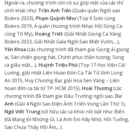
Ngoài ra, chương trình còn có sự góp mặt của các thí
sinh khác như:
Trần Anh Tiến
(Quán quân Ngôi sao
Bolero 2023)
, Phạm Quỳnh Như
(Top 9 Solo cùng
Bolero 2019, Á quân chương trình Nhạc Hội Song Ca
cùng Tố My)
, Hoàng Triết
(Giải Nhất Giọng Ca Vàng
Bolero 2023, Giải Nhất Gala Ngôi Sao Miệt Vườn,…),
Yến Khoa
(các chương trình đã tham gia: Giọng ải giọng
ai, Sàn chiến giọng hát, Chinh phục thần tượng, Song
ca giấu mặt,…),
Huỳnh Triệu Phú
(Top 17 Học Viện Cải
Lương, giải nhất Liên Hoan Đờn Ca Tài Tử tỉnh Long
An 2015, Huy Chương Bạc giải Hoa Sen Vàng – Liên
hoan đờn ca tài tử TP. HCM 2015),
Hoài Thương
(các
chương trình đã tham gia: Đấu Trường ngôi sao,
Dư
Anh
(Giải 4 Ngôi Sao Điện Ảnh Triển Vọng Lần Thứ 1),
Ngô Viết Trung
(sở hữu các ca khúc nổi bật như: Biển
Đã Mang Đi Những Gì, Là Anh Em Hãy Nhớ, Hồi Tưởng,
Sao Chưa Thấy Hồi Âm,…).