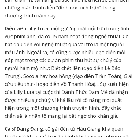
những màn trình diễn “đỉnh nóc kịch trần” trong
chương trình năm nay.
Diễn viên Lilly Luta
, một gương mặt nổi trội trong lĩnh
vực phim ảnh, đã có 15 năm hoạt động nghệ thuật. Cô
bắt đầu đến với nghệ thuật qua vai trò là một người
mẫu ảnh. Ngoài ra, cô cũng được nhiều đạo diễn mời
góp mặt trong các dự án phim thu hút sự chú ý của
người hâm mộ như: Biết chết liền (đạo diễn Lê Bảo
Trung), Socola hay hoa hồng (đạo diễn Trần Toàn), Giải
cứu tiểu thư 4 (đạo diễn Võ Thanh Hòa)… Sự xuất hiện
của Lilly Luta tại cuộc thi Đánh Thức Đam Mê đã nhận
được nhiều sự chú ý vì khá lâu rồi cô nàng mới xuất
hiện trong một chương trình truyền hình, đây chắc
chắn sẽ là nhân tố mang lại bất ngờ cho khán giả.
Ca sĩ Đang Đang
, cô gái đến từ Hậu Giang khá quen
thuộc với khán giả truyền hình khi tham gia nhiều cuộc