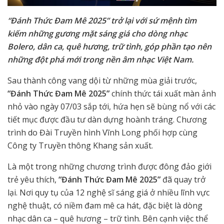
“Đánh Thức Đam Mê 2025” trở lại với sứ mệnh tìm
kiếm những gương mặt sáng giá cho dòng nhạc
Bolero, dân ca, quê hương, trữ tình, góp phần tạo nên
những đột phá mới trong nền âm nhạc Việt Nam.
Sau thành công vang dội từ những mùa giải trước,
“Đánh Thức Đam Mê 2025”
chính thức tái xuất màn ảnh
nhỏ vào ngày 07/03 sắp tới, hứa hẹn sẽ bùng nổ với các
tiết mục được đầu tư dàn dựng hoành tráng. Chương
trình do Đài Truyền hình Vĩnh Long phối hợp cùng
Công ty Truyền thông Khang sản xuất.
Là một trong những
chương trình được đông đảo giới
trẻ yêu thích,
“Đánh Thức Đam Mê 2025”
đã quay trở
lại. Nơi quy tụ của 12 nghệ sĩ sáng giá ở nhiều lĩnh vực
nghệ thuật, có niềm đam mê ca hát, đặc biệt là dòng
nhạc dân ca – quê hương – trữ tình. Bên cạnh việc thể