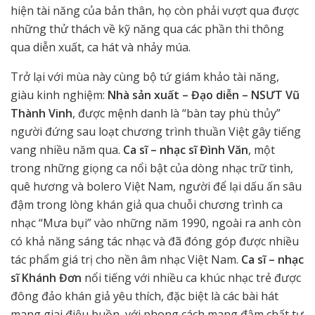
hiện tài năng của bản thân, họ còn phải vượt qua được
những thử thách về kỹ năng qua các phần thi thông
qua diễn xuất, ca hát và nhảy múa.
Trở lại với mùa này cùng bộ tứ giám khảo tài năng,
giàu kinh nghiệm:
Nhà sản xuất – Đạo diễn – NSƯT Vũ
Thành Vinh
, được mệnh danh là “bàn tay phù thủy”
người đứng sau loạt chương trình thuần Việt gây tiếng
vang nhiều năm qua.
Ca sĩ – nhạc sĩ Đình Văn
, một
trong những giọng ca nổi bật của dòng nhạc trữ tình,
quê hương và bolero Việt Nam, người để lại dấu ấn sâu
đậm trong lòng khán giả qua chuỗi chương trình ca
nhạc “Mưa bụi” vào những năm 1990, ngoài ra anh còn
có khả năng sáng tác nhạc và đã đóng góp được nhiều
tác phẩm giá trị cho nền âm nhạc Việt Nam.
Ca sĩ – nhạc
sĩ Khánh Đơn
nổi tiếng với nhiều ca khúc nhạc trẻ được
đông đảo khán giả yêu thích, đặc biệt là các bài hát
mang giai điệu buồn, với phong cách mang đậm chất tự