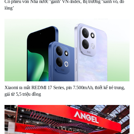
Cổ phiếu vốn Nhà nước ‘gánh’ VN-Index, thị trường ‘xanh vỏ, đỏ
lòng’
Xiaomi ra mắt REDMI 17 Series, pin 7.500mAh, thiết kế trẻ trung,
giá từ 5,5 triệu đồng