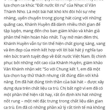
lựa chọn ca khúc “Đất nước lời ru” của Nhạc sĩ Văn
Thành Nho. Là một bài hát khó khi đòi hỏi sự nhẹ
nhàng, uyển chuyển trong giọng hát cùng với những
quãng cao, Khánh Huyền đã dành nhiều thời gian để
tập luyện, mang đến cho ban giám khảo và khán giả
phần thể hiện hoàn hảo nhất. Tuy mở màn đêm thi,
Khánh Huyền vẫn tự tin thể hiện chất giọng sáng, vang
và êm đẹp của mình kết hợp với lời bài hát ý nghĩa tạo
nên bức tranh tuyệt đẹp về Đất nước Việt Nam. Bị chinh
phục bởi những nốt cao của Khánh Huyền, giám khảo
Vân Khánh nhận xét: “So với Chung kết 1, em đã một
lựa chọn tuy thử thách nhưng rất đúng đắn với khả
năng. Em đã hát đúng tinh thần của bài hát – được xây
dựng dựa trên chất liệu ca trù. Chị bất ngờ vì em đã có
một phần thể hiện rất hay, rất ổn định khi hát những
nốt rung – một nét đặc trưng trong chất liệu dân gian
ca trù. Em đã có những phần xử lý rất tinh tế mà không