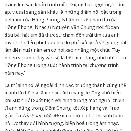
tráng lên sân khấu trình diễn. Giọng hát ngọt ngào ấm
áp, viusal sáng sân khấu là những điểm nổi bật trong
tiết mục của Hồng Phong. Nhận xét về phần thi của
Hồng Phong, Nhạc sĩ Nguyễn Văn Chung nói: “Đoạn
đầu bài hát em đã thực sự chạm đến trái tim của anh,
tuy nhiên đến phút cao trò do phải xử lý cả về giọng hát
lẫn diễn xuất nên em có hơi xao nhãng một chút. Tuy
nhiên với anh, đây vẫn sẽ là tiết mục đáng nhớ nhất của
Hồng Phong trong suốt hành trình tại chương trình
năm nay.”
Là thí sinh có vẻ ngoài đỉnh đạc, trưởng thành cùng thế
mạnh là thể loại âm nhạc cách mạng, không khó hiểu
khi Xuân Hải xuất hiện với hình tượng một người chiến
sĩ anh dũng trong Đêm Chung kết Xếp hạng và Trao
giải của
Tỏa Sáng Ước Mơ
mùa thứ ba. Là thí sinh luôn
nỗ lực thay đổi hình tượng, biến hoá trong âm nhạc,
Xuân Hải dần chứng minh được khả năng “tắc kè hoa”