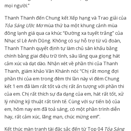
mọi người.”
Thanh Thanh đến Chung kết Xếp hạng và Trao giải của
Tỏa Sáng Ước Mơ
mùa thứ ba một khung cảnh mùa
đông lạnh giá qua ca khúc “Đường xa tuyết trắng” của
Nhạc sĩ Lê Anh Dũng. Không có sự hỗ trợ từ vũ đoàn,
Thanh Thanh quyết định tự làm chủ sân khấu bằng
chính bằng giai điệu trữ tình, sâu lắng qua giọng hát
cảm xúc và dạt dào. Nhận xét về phần thi của Thanh
Thanh, giám khảo Vân Khánh nói: “Chị rất mong đợi
phần thi của em trong đêm thi lần này vì đêm Chung
kết 1 em đã làm rất tốt và chị rất ấn tượng với phần thi
của em. Chị rất thích sự đa dạng của em, hát rất tốt, xử
lý những kỹ thuật rất tinh tế. Cùng với sự tiến bộ của
em, hôm nay em đã toả sáng, có một phần trình diễn
hay, rất cảm xúc, lãng mạn, chúc mừng em!”.
Kết thúc màn tranh tài đặc sắc đến từ Top 04
Tỏa Sáng