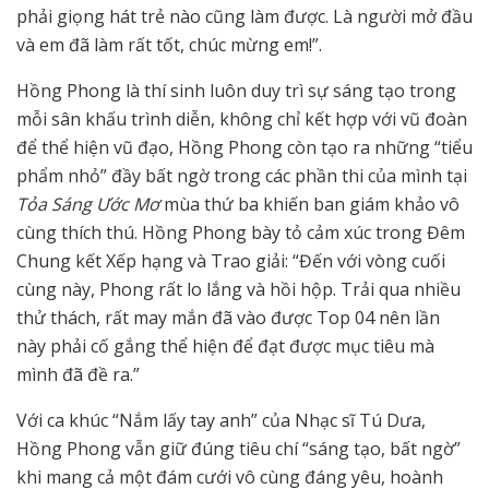
phải giọng hát trẻ nào cũng làm được. Là người mở đầu
và em đã làm rất tốt, chúc mừng em!”.
Hồng Phong là thí sinh luôn duy trì sự sáng tạo trong
mỗi sân khấu trình diễn, không chỉ kết hợp với vũ đoàn
để thể hiện vũ đạo, Hồng Phong còn tạo ra những “tiểu
phẩm nhỏ” đầy bất ngờ trong các phần thi của mình tại
Tỏa Sáng Ước Mơ
mùa thứ ba khiến ban giám khảo vô
cùng thích thú. Hồng Phong bày tỏ cảm xúc trong Đêm
Chung kết Xếp hạng và Trao giải: “Đến với vòng cuối
cùng này, Phong rất lo lắng và hồi hộp. Trải qua nhiều
thử thách, rất may mắn đã vào được Top 04 nên lần
này phải cố gắng thể hiện để đạt được mục tiêu mà
mình đã đề ra.”
Với ca khúc “Nắm lấy tay anh” của Nhạc sĩ Tú Dưa,
Hồng Phong vẫn giữ đúng tiêu chí “sáng tạo, bất ngờ”
khi mang cả một đám cưới vô cùng đáng yêu, hoành