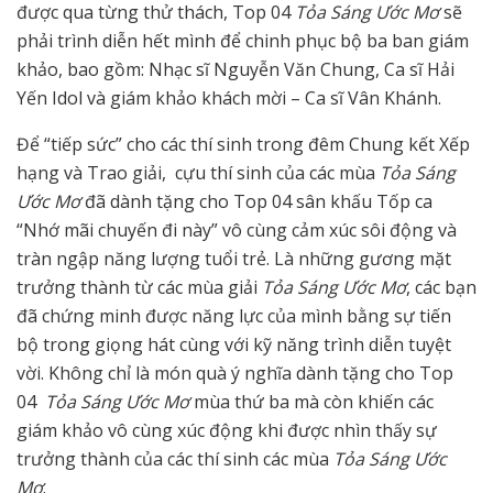
được qua từng thử thách, Top 04
Tỏa Sáng Ước Mơ
sẽ
phải trình diễn hết mình để chinh phục bộ ba ban giám
khảo, bao gồm: Nhạc sĩ Nguyễn Văn Chung, Ca sĩ Hải
Yến Idol và giám khảo khách mời – Ca sĩ Vân Khánh.
Để “tiếp sức” cho các thí sinh trong đêm Chung kết Xếp
hạng và Trao giải, cựu thí sinh của các mùa
Tỏa Sáng
Ước Mơ
đã dành tặng cho Top 04 sân khấu Tốp ca
“Nhớ mãi chuyến đi này” vô cùng cảm xúc sôi động và
tràn ngập năng lượng tuổi trẻ. Là những gương mặt
trưởng thành từ các mùa giải
Tỏa Sáng Ước Mơ
, các bạn
đã chứng minh được năng lực của mình bằng sự tiến
bộ trong giọng hát cùng với kỹ năng trình diễn tuyệt
vời. Không chỉ là món quà ý nghĩa dành tặng cho Top
04
Tỏa Sáng Ước Mơ
mùa thứ ba mà còn khiến các
giám khảo vô cùng xúc động khi được nhìn thấy sự
trưởng thành của các thí sinh các mùa
Tỏa Sáng Ước
Mơ
.