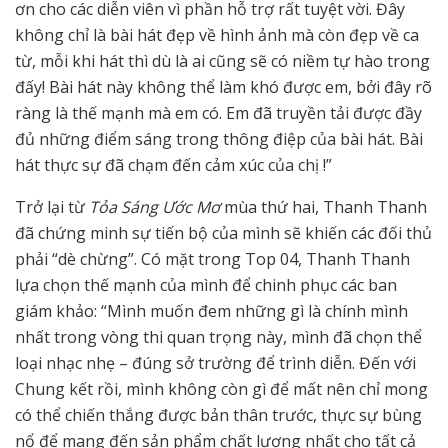
ơn cho các diễn viên vì phần hỗ trợ rất tuyệt vời. Đây
không chỉ là bài hát đẹp về hình ảnh mà còn đẹp về ca
từ, mỗi khi hát thì dù là ai cũng sẽ có niềm tự hào trong
đấy! Bài hát này không thể làm khó được em, bởi đây rõ
ràng là thế mạnh mà em có. Em đã truyền tải được đầy
đủ những điểm sáng trong thông điệp của bài hát. Bài
hát thực sự đã chạm đến cảm xúc của chị !”
Trở lại từ
Tỏa Sáng Ước Mơ
mùa thứ hai, Thanh Thanh
đã chứng minh sự tiến bộ của mình sẽ khiến các đối thủ
phải “dè chừng”. Có mặt trong Top 04, Thanh Thanh
lựa chọn thế mạnh của mình để chinh phục các ban
giám khảo: “Mình muốn đem những gì là chính mình
nhất trong vòng thi quan trọng này, mình đã chọn thể
loại nhạc nhẹ – đúng sở trường để trình diễn. Đến với
Chung kết rồi, mình không còn gì để mất nên chỉ mong
có thể chiến thắng được bản thân trước, thực sự bùng
nổ để mang đến sản phẩm chất lượng nhất cho tất cả