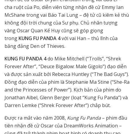
cha ruột của Po, diễn viên từng nhận đề cử Emmy Ian
McShane trong vai Báo Tai Lung – đệ tử cũ kiêm kẻ thù
không đội trời chung của Sư phụ. Chủ nhân tượng
vàng Oscar Quan Kế Huy cũng sẽ góp giọng
trong
KUNG FU PANDA 4
với vai Han – thủ lĩnh của
băng đảng Den of Thieves.
KUNG FU PANDA 4
do Mike Mitchell (“Trolls”, “Shrek
Forever After”, “Deuce Bigalow: Male Gigolo”) đạo diễn
và được sản xuất bởi Rebecca Huntley (“The Bad Guys”).
Đồng đạo diễn của phim là Stephanie Ma Stine (“She-Ra
and the Princesses of Power”). Kịch bản của phim do
Jonathan Aibel, Glenn Berger (loạt “Kung Fu Panda”) và
Darren Lemke (“Shrek Forever After”) chắp bút.
Được ra mắt vào năm 2008,
Kung Fu Panda
– phim đầu
tiên nhận đề cử Oscar của DreamWorks Animation –
cũng đã trở thành phim hoạt hình có doanh thu cao