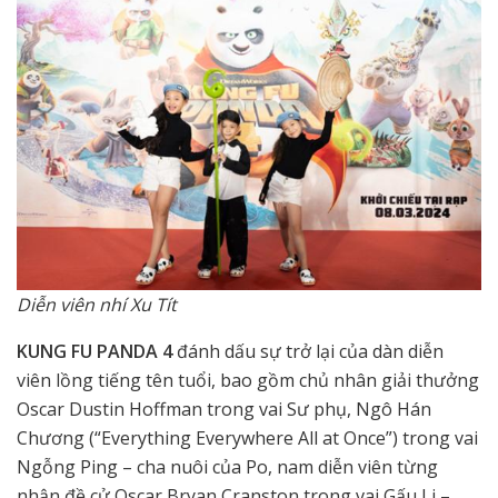
Diễn viên nhí Xu Tít
KUNG FU PANDA 4
đánh dấu sự trở lại của dàn diễn
viên lồng tiếng tên tuổi, bao gồm chủ nhân giải thưởng
Oscar Dustin Hoffman trong vai Sư phụ, Ngô Hán
Chương (“Everything Everywhere All at Once”) trong vai
Ngỗng Ping – cha nuôi của Po, nam diễn viên từng
nhận đề cử Oscar Bryan Cranston trong vai Gấu Li –