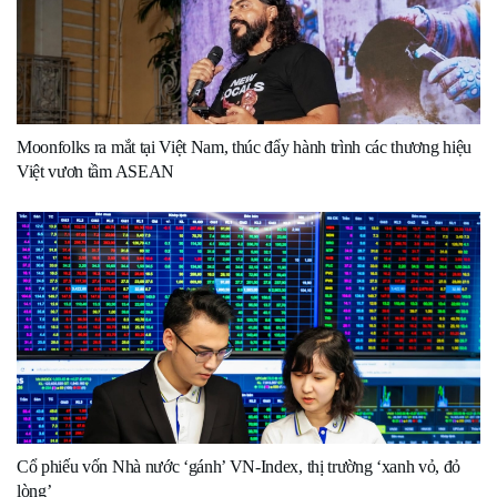
Moonfolks ra mắt tại Việt Nam, thúc đẩy hành trình các thương hiệu
Việt vươn tầm ASEAN
Cổ phiếu vốn Nhà nước ‘gánh’ VN-Index, thị trường ‘xanh vỏ, đỏ
lòng’