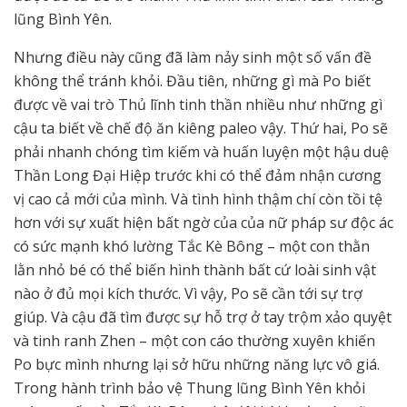
lũng Bình Yên.
Nhưng điều này cũng đã làm nảy sinh một số vấn đề
không thể tránh khỏi. Đầu tiên, những gì mà Po biết
được về vai trò Thủ lĩnh tinh thần nhiều như những gì
cậu ta biết về chế độ ăn kiêng paleo vậy. Thứ hai, Po sẽ
phải nhanh chóng tìm kiếm và huấn luyện một hậu duệ
Thần Long Đại Hiệp trước khi có thể đảm nhận cương
vị cao cả mới của mình. Và tình hình thậm chí còn tồi tệ
hơn với sự xuất hiện bất ngờ của của nữ pháp sư độc ác
có sức mạnh khó lường Tắc Kè Bông – một con thằn
lằn nhỏ bé có thể biến hình thành bất cứ loài sinh vật
nào ở đủ mọi kích thước. Vì vậy, Po sẽ cần tới sự trợ
giúp. Và cậu đã tìm được sự hỗ trợ ở tay trộm xảo quyệt
và tinh ranh Zhen – một con cáo thường xuyên khiến
Po bực mình nhưng lại sở hữu những năng lực vô giá.
Trong hành trình bảo vệ Thung lũng Bình Yên khỏi