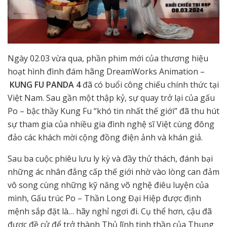
Ngày 02.03 vừa qua, phần phim mới của thương hiệu
hoạt hình đình đám hãng DreamWorks Animation –
KUNG FU PANDA 4
đã có buổi công chiếu chính thức tại
Việt Nam. Sau gần một thập kỷ, sự quay trở lại của gấu
Po – bậc thầy Kung Fu “khó tin nhất thế giới” đã thu hút
sự tham gia của nhiều gia đình nghệ sĩ Việt cùng đông
đảo các khách mời cộng đồng điện ảnh và khán giả.
Sau ba cuộc phiêu lưu ly kỳ và đầy thử thách, đánh bại
những ác nhân đẳng cấp thế giới nhờ vào lòng can đảm
vô song cùng những kỹ năng võ nghệ điêu luyện của
mình, Gấu trúc Po – Thần Long Đại Hiệp được định
mệnh sắp đặt là… hãy nghỉ ngơi đi. Cụ thể hơn, cậu đã
được đề cử để trở thành Thủ lĩnh tinh thần của Thung