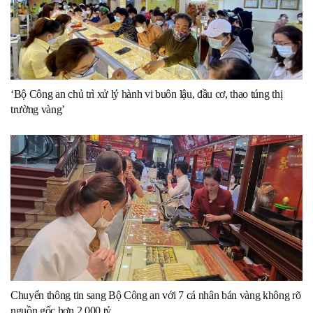
‘Bộ Công an chủ trì xử lý hành vi buôn lậu, đầu cơ, thao túng thị
trường vàng’
Chuyển thông tin sang Bộ Công an với 7 cá nhân bán vàng không rõ
nguồn gốc hơn 2.000 tỷ