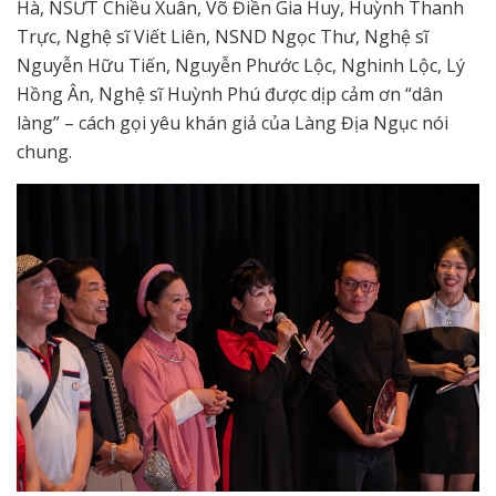
Hà, NSƯT Chiều Xuân, Võ Điền Gia Huy, Huỳnh Thanh
Trực, Nghệ sĩ Viết Liên, NSND Ngọc Thư, Nghệ sĩ
Nguyễn Hữu Tiến, Nguyễn Phước Lộc, Nghinh Lộc, Lý
Hồng Ân, Nghệ sĩ Huỳnh Phú được dịp cảm ơn “dân
làng” – cách gọi yêu khán giả của Làng Địa Ngục nói
chung.