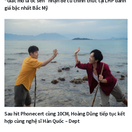
“Giấc mơ là ốc sên” nhận đề cử chính thức tại LHP danh
giá bậc nhất Bắc Mỹ
Sau hit Phonecert cùng 10CM, Hoàng Dũng tiếp tục kết
hợp cùng nghệ sĩ Hàn Quốc – Dept