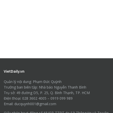
VietDaily.vn
Quản lý nội dung: Phạm Đức Quỳnh
Trưởng ban biên tập: Nhà báo Nguyễn Thanh Bình
Trụ sở: 49 đường D5, P. 25, Q. Bình Thạnh, TP. HCM
Điện thoại: 028 3602 4005 – 0919 099 989
Email: ducquynh001@gmail.com
Giấy phép hoạt động số 65/GP-TTĐT do Sở Thông tin và Truyền