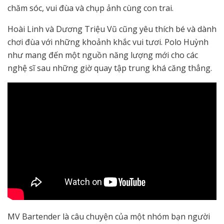
chăm sóc, vui đùa và chụp ảnh cùng con trai.
Hoài Linh và Dương Triệu Vũ cũng yêu thích bé và dành
chơi đùa với những khoảnh khắc vui tươi. Polo Huỳnh
như mang đến một nguồn năng lượng mới cho các
nghệ sĩ sau những giờ quay tập trung khá căng thẳng.
MV Bartender là câu chuyện của một nhóm bạn người