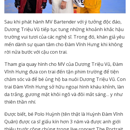
Sau khi phát hành MV Bartender với ý tưởng độc đáo,
Dương Triệu Vũ tiếp tục tung những khoảnh khắc hậu
trường vui tươi của các nghệ sĩ. Trong đó, khán giả yêu
mến dành sự quan tâm cho Đàm Vĩnh Hưng khi không
rời nửa bước với cậu con trai.
Tham gia quay hình cho MV của Dương Triệu Vũ, Đàm
Vĩnh Hưng đưa con trai đến tận phim trường để tiện
chăm sóc và để bé ủng hộ ba nuôi Dương Triệu Vũ. Con
trai Đàm Vĩnh Hưng sở hữu ngoại hình kháu khỉnh, làn
da trắng, gương mặt khôi ngô và đôi mắt sáng… y như
thiên thần nhí.
Được biết, bé Polo Huỳnh (tên thật là Huỳnh Đàm Vĩnh
Quân) được ca sĩ giấu kín hơn 3 năm và được anh giới
thiệu trước công chúng trong live concert The Portrait