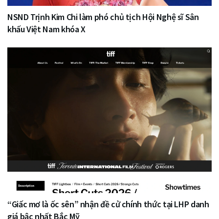
NSND Trịnh Kim Chi làm phó chủ tịch Hội Nghệ sĩ Sân
khấu Việt Nam khóa X
“Giấc mơ là ốc sên” nhận đề cử chính thức tại LHP danh
giá bậc nhất Bắc Mỹ