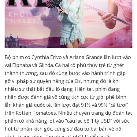
Bộ phim có Cynthia Erivo và Ariana Grande lần lượt vào
vai Elphaba và Glinda. Cả hai cô phù thủy trẻ từ ghét
thành thương, sau đó cùng bước vào hành trình gặp
gỡ vị pháp sư quyền năng của Oz, nhưng đó là khi
nhiều sự thật bắt đầu ló dạng. Hiện tại, phim đang
nhận được đánh giá vô cùng tích cực từ giới phê bình
lẫn khán giả quốc tế, lần lượt đạt 91% và 99% “cà tươi”
trên Rotten Tomatoes. Nhiều chuyên trang dự đoán tác
phẩm có khả năng lọt vào “câu lạc bộ 1 tỷ USD” với sức
hút từ phần kịch gốc, cùng sự đầu tư bài bản về bối
cảnh, trang phục, âm nhạc và nhất là diễn xuất.