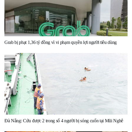
Grab bị phạt 1,36 tỷ đồng vì vi phạm quyền lợi người tiêu dùng
Đà Nẵng: Cứu được 2 trong số 4 người bị sóng cuốn tại Mũi Nghê