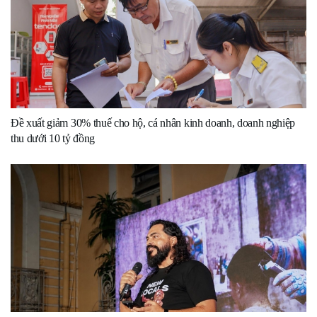
Đề xuất giảm 30% thuế cho hộ, cá nhân kinh doanh, doanh nghiệp
thu dưới 10 tỷ đồng