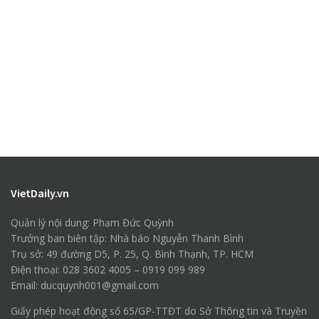
VietDaily.vn
Quản lý nội dung: Phạm Đức Quỳnh
Trưởng ban biên tập: Nhà báo Nguyễn Thanh Bình
Trụ sở: 49 đường D5, P. 25, Q. Bình Thạnh, TP. HCM
Điện thoại: 028 3602 4005 – 0919 099 989
Email: ducquynh001@gmail.com
Giấy phép hoạt động số 65/GP-TTĐT do Sở Thông tin và Truyền