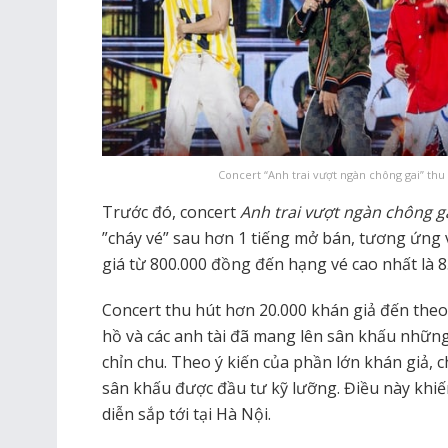
Concert “Anh trai vượt ngàn chông gai” thu
Trước đó, concert
Anh trai vượt ngàn chông g
”cháy vé” sau hơn 1 tiếng mở bán, tương ứng 
giá từ 800.000 đồng đến hạng vé cao nhất là 8
Concert thu hút hơn 20.000 khán giả đến theo
hồ và các anh tài đã mang lên sân khấu những
chỉn chu. Theo ý kiến của phần lớn khán giả, 
sân khấu được đầu tư kỹ lưỡng. Điều này kh
diễn sắp tới tại Hà Nội.