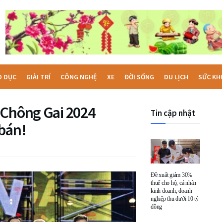
O DỤC
GIẢI TRÍ
CÔNG NGHỆ
XE
ĐỜI SỐNG
DU LỊCH
SỨC KH
 Chông Gai 2024
Tin cập nhật
 bán!
Đề xuất giảm 30%
thuế cho hộ, cá nhân
kinh doanh, doanh
nghiệp thu dưới 10 tỷ
đồng