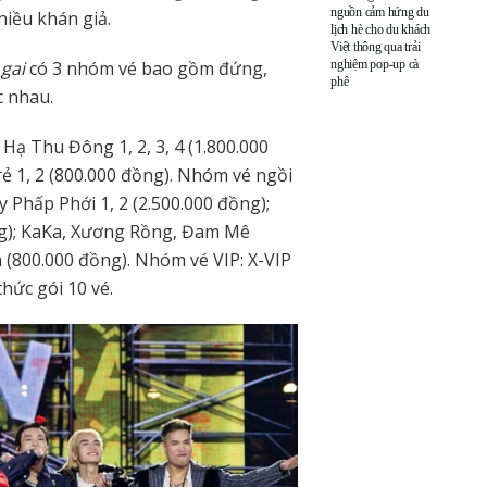
nguồn cảm hứng du
hiều khán giả.
lịch hè cho du khách
Việt thông qua trải
nghiệm pop-up cà
gai
có 3 nhóm vé bao gồm đứng,
phê
c nhau.
ạ Thu Đông 1, 2, 3, 4 (1.800.000
ẻ 1, 2 (800.000 đồng). Nhóm vé ngồi
 Phấp Phới 1, 2 (2.500.000 đồng);
ng); KaKa, Xương Rồng, Đam Mê
 (800.000 đồng). Nhóm vé VIP: X-VIP
thức gói 10 vé.