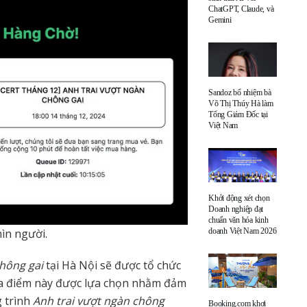
ChatGPT, Claude, và
Gemini
Sandoz bổ nhiệm bà
Võ Thị Thúy Hà làm
Tổng Giám Đốc tại
Việt Nam
Khởi động xét chọn
Doanh nghiệp đạt
chuẩn văn hóa kinh
doanh Việt Nam 2026
ìn người.
chông gai
tại Hà Nội sẽ được tổ chức
ịa điểm này được lựa chọn nhằm đảm
g trình
Anh trai vượt ngàn chông
Booking.com khơi