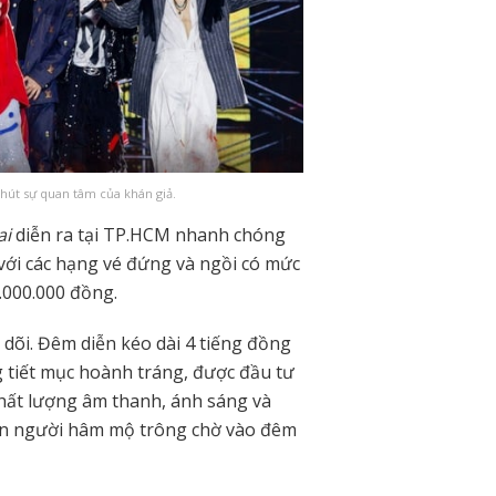
 hút sự quan tâm của khán giả.
ai
diễn ra tại TP.HCM nhanh chóng
với các hạng vé đứng và ngồi có mức
.000.000 đồng.
 dõi. Đêm diễn kéo dài 4 tiếng đồng
 tiết mục hoành tráng, được đầu tư
chất lượng âm thanh, ánh sáng và
iến người hâm mộ trông chờ vào đêm