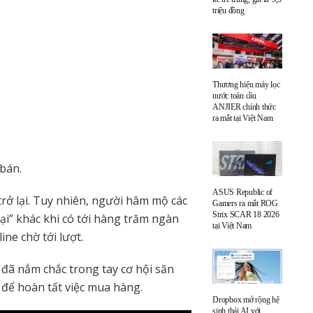
triệu đồng
Thương hiệu máy lọc
nước toàn cầu
ANJIER chính thức
ra mắt tại Việt Nam
bán.
ASUS Republic of
rở lại. Tuy nhiên, người hâm mộ các
Gamers ra mắt ROG
Strix SCAR 18 2026
ại” khác khi có tới hàng trăm ngàn
tại Việt Nam
ne chờ tới lượt.
 đã nắm chắc trong tay cơ hội săn
t để hoàn tất việc mua hàng.
Dropbox mở rộng hệ
sinh thái AI với