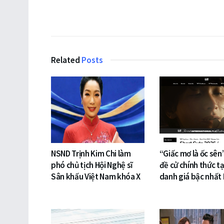
Related
Posts
NSND Trịnh Kim Chi làm
“Giấc mơ là ốc sên
phó chủ tịch Hội Nghệ sĩ
đề cử chính thức tạ
Sân khấu Việt Nam khóa X
danh giá bậc nhất