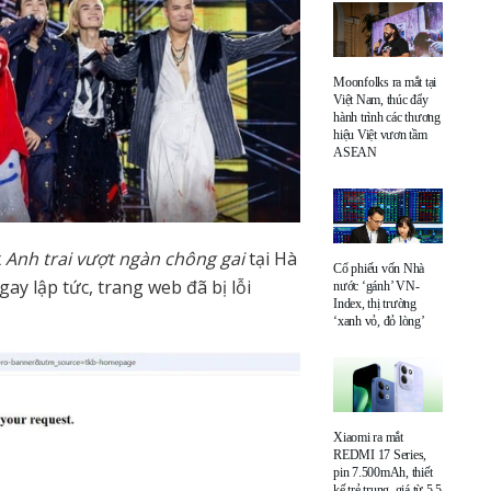
Moonfolks ra mắt tại
Việt Nam, thúc đẩy
hành trình các thương
hiệu Việt vươn tầm
ASEAN
t
Anh trai vượt ngàn chông gai
tại Hà
Cổ phiếu vốn Nhà
ay lập tức, trang web đã bị lỗi
nước ‘gánh’ VN-
Index, thị trường
‘xanh vỏ, đỏ lòng’
Xiaomi ra mắt
REDMI 17 Series,
pin 7.500mAh, thiết
kế trẻ trung, giá từ 5,5