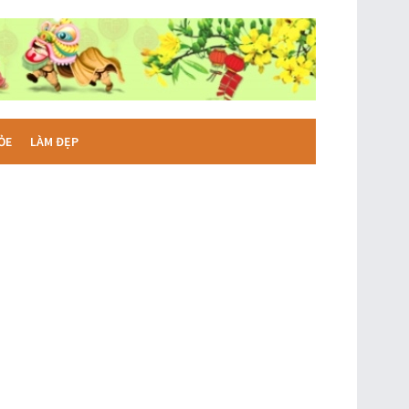
ỎE
LÀM ĐẸP