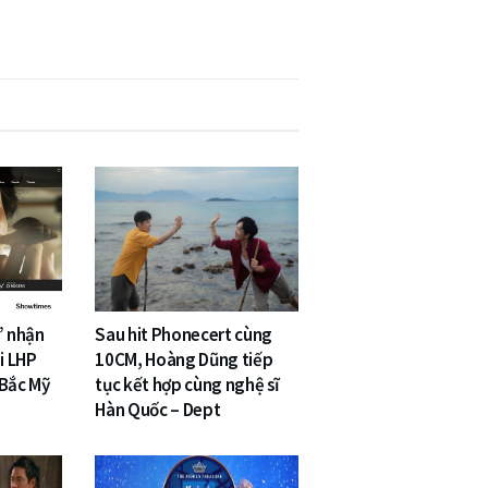
” nhận
Sau hit Phonecert cùng
i LHP
10CM, Hoàng Dũng tiếp
 Bắc Mỹ
tục kết hợp cùng nghệ sĩ
Hàn Quốc – Dept