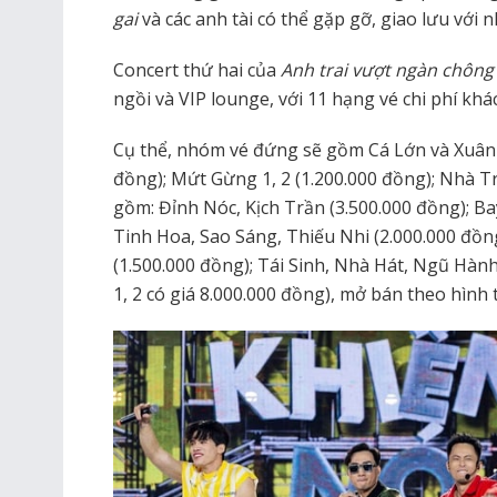
gai
và các anh tài có thể gặp gỡ, giao lưu với n
Concert thứ hai của
Anh trai vượt ngàn chông 
ngồi và VIP lounge, với 11 hạng vé chi phí khá
Cụ thể, nhóm vé đứng sẽ gồm Cá Lớn và Xuân H
đồng); Mứt Gừng 1, 2 (1.200.000 đồng); Nhà Tr
gồm: Đỉnh Nóc, Kịch Trần (3.500.000 đồng); Bay
Tinh Hoa, Sao Sáng, Thiếu Nhi (2.000.000 đồ
(1.500.000 đồng); Tái Sinh, Nhà Hát, Ngũ Hành
1, 2 có giá 8.000.000 đồng), mở bán theo hình 