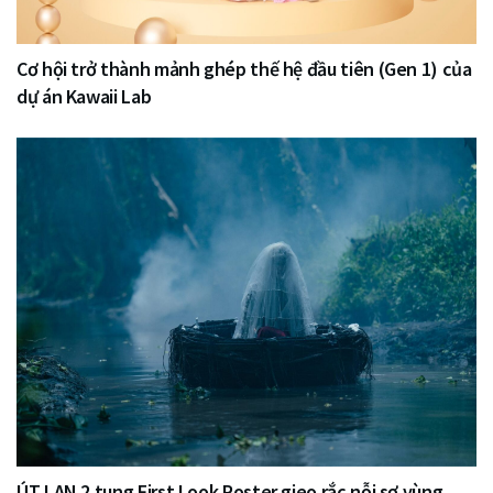
Cơ hội trở thành mảnh ghép thế hệ đầu tiên (Gen 1) của
dự án Kawaii Lab
ÚT LAN 2 tung First Look Poster gieo rắc nỗi sợ vùng