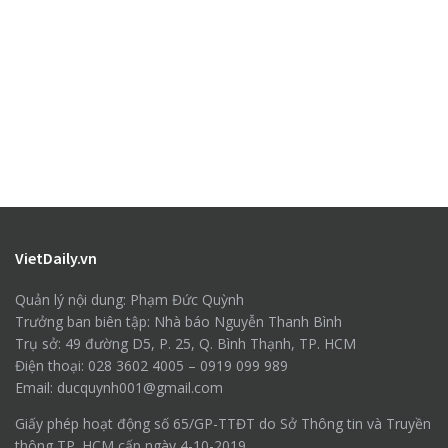
VietDaily.vn
Quản lý nội dung: Phạm Đức Quỳnh
Trưởng ban biên tập: Nhà báo Nguyễn Thanh Bình
Trụ sở: 49 đường D5, P. 25, Q. Bình Thạnh, TP. HCM
Điện thoại: 028 3602 4005 – 0919 099 989
Email: ducquynh001@gmail.com
Giấy phép hoạt động số 65/GP-TTĐT do Sở Thông tin và Truyền
thông TP. HCM cấp ngày 4-10-2019