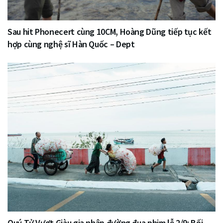
Sau hit Phonecert cùng 10CM, Hoàng Dũng tiếp tục kết
hợp cùng nghệ sĩ Hàn Quốc – Dept
Quý Tử Vượt Giàu gia nhập đường đua phim lễ 2/9: Bối