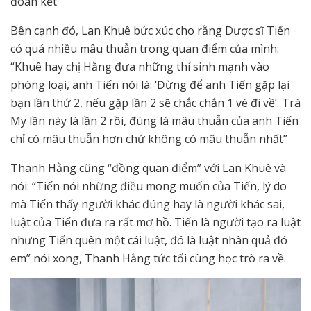
đoàn kết”
Bên cạnh đó, Lan Khuê bức xúc cho rằng Dược sĩ Tiến
có quá nhiều mâu thuẫn trong quan điểm của mình:
“Khuê hay chị Hằng đưa những thí sinh mạnh vào
phòng loại, anh Tiến nói là: ‘Đừng để anh Tiến gặp lại
bạn lần thứ 2, nếu gặp lần 2 sẽ chắc chắn 1 vé đi về’. Trà
My lần này là lần 2 rồi, đúng là mâu thuẫn của anh Tiến
chỉ có mâu thuẫn hơn chứ không có mâu thuẫn nhất”
Thanh Hằng cũng “đồng quan điểm” với Lan Khuê và
nói: “Tiến nói những điều mong muốn của Tiến, lý do
mà Tiến thấy người khác đúng hay là người khác sai,
luật của Tiến đưa ra rất mơ hồ. Tiến là người tạo ra luật
nhưng Tiến quên một cái luật, đó là luật nhân quả đó
em” nói xong, Thanh Hằng tức tối cùng học trò ra về.