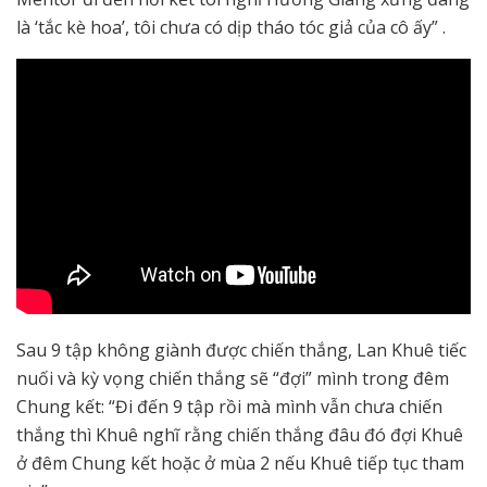
là ‘tắc kè hoa’, tôi chưa có dịp tháo tóc giả của cô ấy” .
Sau 9 tập không giành được chiến thắng, Lan Khuê tiếc
nuối và kỳ vọng chiến thắng sẽ “đợi” mình trong đêm
Chung kết: “Đi đến 9 tập rồi mà mình vẫn chưa chiến
thắng thì Khuê nghĩ rằng chiến thắng đâu đó đợi Khuê
ở đêm Chung kết hoặc ở mùa 2 nếu Khuê tiếp tục tham