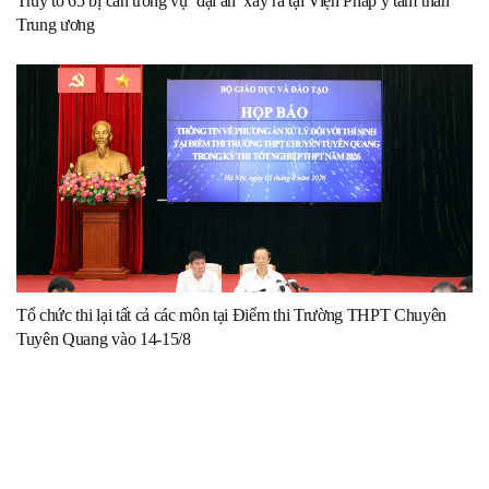
Truy tố 65 bị can trong vụ ‘đại án’ xảy ra tại Viện Pháp y tâm thần
Trung ương
Tổ chức thi lại tất cả các môn tại Điểm thi Trường THPT Chuyên
Tuyên Quang vào 14-15/8