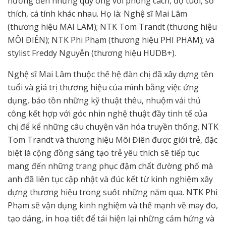
hướng đến những quý ông với phong cách, độ tuổi, sở
thích, cá tính khác nhau. Họ là: Nghệ sĩ Mai Lâm
(thương hiệu MAI LAM); NTK Tom Trandt (thương hiệu
MÔI ĐIÊN); NTK Phi Phạm (thương hiệu PHI PHAM); và
stylist Freddy Nguyễn (thương hiệu HUDB+).
Nghệ sĩ Mai Lâm thuộc thế hệ đàn chị đã xây dựng tên
tuổi và giá trị thương hiệu của mình bằng việc ứng
dụng, bảo tồn những kỹ thuật thêu, nhuộm vải thủ
công kết hợp với góc nhìn nghệ thuật đầy tinh tế của
chị để kể những câu chuyện văn hóa truyền thống. NTK
Tom Trandt và thương hiệu Môi Điên được giới trẻ, đặc
biệt là cộng đồng sáng tạo trẻ yêu thích sẽ tiếp tục
mang đến những trang phục đậm chất đường phố mà
anh đã liên tục cập nhật và đúc kết từ kinh nghiệm xây
dựng thương hiệu trong suốt những năm qua. NTK Phi
Phạm sẽ vận dụng kinh nghiệm và thế mạnh về may đo,
tạo dáng, in hoạ tiết để tái hiện lại những cảm hứng và