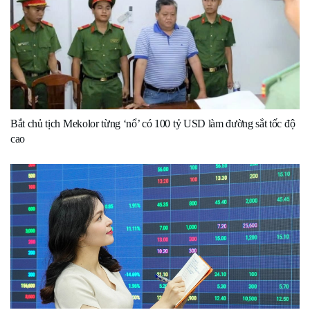
Bắt chủ tịch Mekolor từng ‘nổ’ có 100 tỷ USD làm đường sắt tốc độ
cao