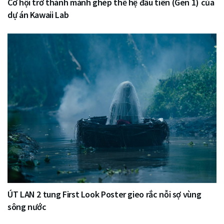
Cơ hội trở thành mảnh ghép thế hệ đầu tiên (Gen 1) của
dự án Kawaii Lab
ÚT LAN 2 tung First Look Poster gieo rắc nỗi sợ vùng
sông nước