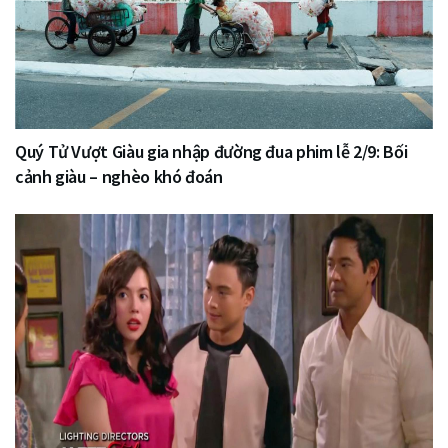
Quý Tử Vượt Giàu gia nhập đường đua phim lễ 2/9: Bối
cảnh giàu – nghèo khó đoán