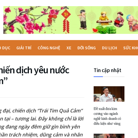
O DỤC
GIẢI TRÍ
CÔNG NGHỆ
XE
ĐỜI SỐNG
DU LỊCH
SỨC KH
hiến dịch yêu nước
Tin cập nhật
m”
Đề xuất đưa kim
đại, chiến dịch “Trái Tim Quả Cảm”
cương vào ngành
tại – tương lai. Đây không chỉ là lời
nghề kinh doanh có
điều kiện như vàng
ng đang ngày đêm giữ gìn bình yên
 thần trách nhiệm, dũng cảm và nhân