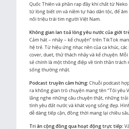
Quốc Thiên và phần rap đầy khí chất từ Neko 
từ lòng biết ơn và niềm tự hào dân tộc, để âm 
nối triệu trái tim người Việt Nam.
Không gian lan toả lòng yêu nước của giới tr
Cảm hát – nhảy – kể chuyện” trên TikTok mang
hệ trẻ. Từ hiệu ứng nhạc nền của ca khúc, các
cover, duet, thử thách nhảy và kể chuyện. Mỗi
sẻ chính là một thông điệp về tinh thần trách
sống thường nhật.
Podcast truyền cảm hứng:
Chuỗi podcast hợ
ra không gian trò chuyện mang tên “Tôi yêu V
lắng nghe những câu chuyện thật, những trải 
tình yêu đất nước và khát vọng sống đẹp. Hìn
dễ dàng tiếp cận, đồng thời mang lại chiều sâ
Tri ân cộng đồng qua hoạt động trực tiếp:
Và