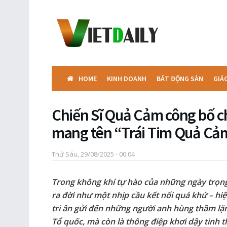
HOME
KINH DOANH
BẤT ĐỘNG SẢN
GIÁ
Chiến Sĩ Quả Cảm công bố c
mang tên “Trái Tim Quả Cả
Thứ Sáu, 29/08/2025 - 00:04
Trong không khí tự hào của những ngày trọng 
ra đời như một nhịp cầu kết nối quá khứ – hiện 
tri ân gửi đến những người anh hùng thầm lặ
Tổ quốc, mà còn là thông điệp khơi dậy tinh