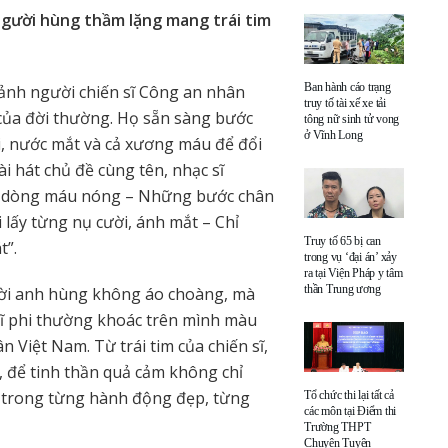
gười hùng thầm lặng mang trái tim
Ban hành cáo trạng
 ảnh người chiến sĩ Công an nhân
truy tố tài xế xe tải
của đời thường. Họ sẵn sàng bước
tông nữ sinh tử vong
ở Vĩnh Long
, nước mắt và cả xương máu để đổi
i hát chủ đề cùng tên, nhạc sĩ
ng dòng máu nóng – Những bước chân
 lấy từng nụ cười, ánh mắt – Chỉ
Truy tố 65 bị can
t”.
trong vụ ‘đại án’ xảy
ra tại Viện Pháp y tâm
thần Trung ương
gười anh hùng không áo choàng, mà
 sĩ phi thường khoác trên mình màu
 Việt Nam. Từ trái tim của chiến sĩ,
, để tinh thần quả cảm không chỉ
a trong từng hành động đẹp, từng
Tổ chức thi lại tất cả
các môn tại Điểm thi
Trường THPT
Chuyên Tuyên