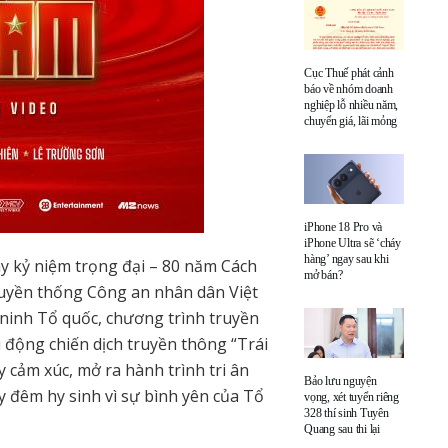
Cục Thuế phát cảnh
báo về nhóm doanh
nghiệp lỗ nhiều năm,
chuyển giá, lãi mỏng
iPhone 18 Pro và
iPhone Ultra sẽ ‘cháy
hàng’ ngay sau khi
 kỷ niệm trọng đại – 80 năm Cách
mở bán?
uyền thống Công an nhân dân Việt
ninh Tổ quốc, chương trình truyền
 động chiến dịch truyền thông “Trái
cảm xúc, mở ra hành trình tri ân
Bảo lưu nguyện
đêm hy sinh vì sự bình yên của Tổ
vọng, xét tuyển riêng
328 thí sinh Tuyên
Quang sau thi lại