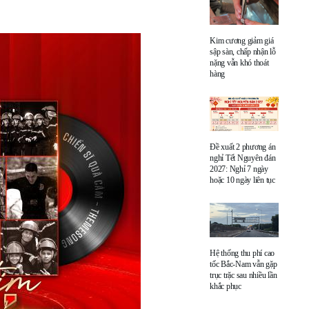
Kim cương giảm giá
sập sàn, chấp nhận lỗ
nặng vẫn khó thoát
hàng
Đề xuất 2 phương án
nghỉ Tết Nguyên đán
2027: Nghỉ 7 ngày
hoặc 10 ngày liên tục
Hệ thống thu phí cao
tốc Bắc-Nam vẫn gặp
trục trặc sau nhiều lần
khắc phục