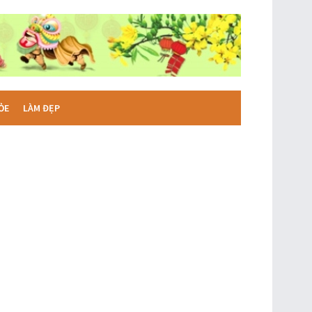
ỎE
LÀM ĐẸP