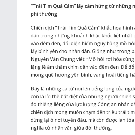
“Trái Tim Quả Cảm” lấy cảm hứng từ những n
phi thường
Chiến dịch “Trái Tim Quả Cảm” khắc họa hình
dân trong những khoảnh khắc khốc liệt nhất 
vào đêm đen, đối diện hiểm nguy bằng mồ hôi
lấy bình yên cho nhân dân. Giống như trong bà
Nguyễn Văn Chung viết: “Mồ hôi rơi hòa cù
lặng lẽ âm thầm chìm dần vào đêm đen. Để đổi
mong quê hương yên bình, vang hoài tiếng há
Đây là những ca từ nói lên tiếng lòng của n
còn là lời thề bất diệt của những người chiến
áo thiêng liêng của lực lượng Công an nhân dân
chiến dịch mong muốn chạm đến triệu trái tim
dừng lại ở nơi tuyến đầu, mà còn được lan tỏ
nghĩa cử nhân văn giữa đời thường.