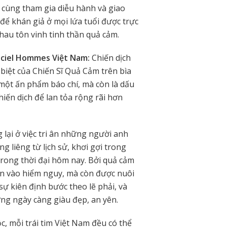
 cùng tham gia diễu hành và giao
 để khán giả ở mọi lứa tuổi được trực
hau tôn vinh tinh thần quả cảm.
fficiel Hommes Việt Nam:
Chiến dịch
 biệt của Chiến Sĩ Quả Cảm trên bìa
 một ấn phẩm báo chí, mà còn là dấu
hiến dịch để lan tỏa rộng rãi hơn
lại ở việc tri ân những người anh
g liêng từ lịch sử, khơi gợi trong
trong thời đại hôm nay. Bởi quả cảm
n vào hiểm nguy, mà còn được nuôi
ự kiên định bước theo lẽ phải, và
g ngày càng giàu đẹp, an yên.
c, mỗi trái tim Việt Nam đều có thể