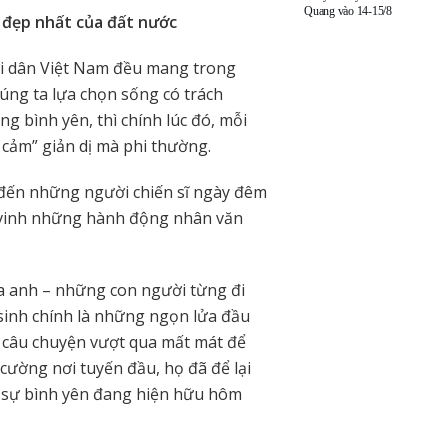
Quang vào 14-15/8
 đẹp nhất của đất nước
i dân Việt Nam đều mang trong
úng ta lựa chọn sống có trách
g bình yên, thì chính lúc đó, mỗi
 cảm” giản dị mà phi thường.
i đến những người chiến sĩ ngày đêm
n vinh những hành động nhân văn
a anh – những con người từng đi
 sinh chính là những ngọn lửa đầu
g câu chuyện vượt qua mất mát để
ường nơi tuyến đầu, họ đã để lại
là sự bình yên đang hiện hữu hôm