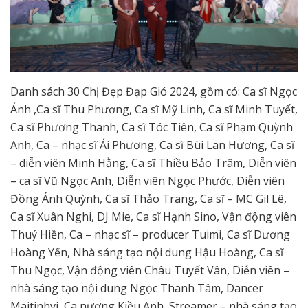
Danh sách 30 Chị Đẹp Đạp Gió 2024, gồm có: Ca sĩ Ngọc
Ánh ,Ca sĩ Thu Phương, Ca sĩ Mỹ Linh, Ca sĩ Minh Tuyết,
Ca sĩ Phương Thanh, Ca sĩ Tóc Tiên, Ca sĩ Phạm Quỳnh
Anh, Ca – nhạc sĩ Ái Phương, Ca sĩ Bùi Lan Hương, Ca sĩ
– diễn viên Minh Hằng, Ca sĩ Thiều Bảo Trâm, Diễn viên
– ca sĩ Vũ Ngọc Anh, Diễn viên Ngọc Phước, Diễn viên
Đồng Ánh Quỳnh, Ca sĩ Thảo Trang, Ca sĩ – MC Gil Lê,
Ca sĩ Xuân Nghi, DJ Mie, Ca sĩ Hạnh Sino, Vận động viên
Thuý Hiền, Ca – nhạc sĩ – producer Tuimi, Ca sĩ Dương
Hoàng Yến, Nhà sáng tạo nội dung Hậu Hoàng, Ca sĩ
Thu Ngọc, Vận động viên Châu Tuyết Vân, Diễn viên –
nhà sáng tạo nội dung Ngọc Thanh Tâm, Dancer
Maitinhvi, Ca nương Kiều Anh, Streamer – nhà sáng tạo