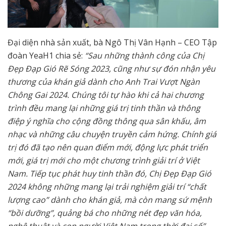
Đại diện nhà sản xuất, bà Ngô Thị Vân Hạnh – CEO Tập
đoàn YeaH1 chia sẻ:
“Sau những thành công của Chị
Đẹp Đạp Gió Rẽ Sóng 2023, cũng như sự đón nhận yêu
thương của khán giả dành cho Anh Trai Vượt Ngàn
Chông Gai 2024. Chúng tôi tự hào khi cả hai chương
trình đều mang lại những giá trị tinh thần và thông
điệp ý nghĩa cho cộng đồng thông qua sân khấu, âm
nhạc và những câu chuyện truyền cảm hứng. Chính giá
trị đó đã tạo nên quan điểm mới, động lực phát triển
mới, giá trị mới cho một chương trình giải trí ở Việt
Nam. Tiếp tục phát huy tinh thần đó, Chị Đẹp Đạp Gió
2024 không những mang lại trải nghiệm giải trí “chất
lượng cao” dành cho khán giả, mà còn mang sứ mệnh
“bồi dưỡng”, quảng bá cho những nét đẹp văn hóa,
nghệ thuật và con người Việt Nam trong thời đại số”.