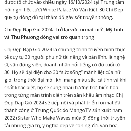
được tổ chức vào chiều ngày 16/10/2024 tại Trung tâm
hội nghị tiệc cưới White Palace Võ Văn Kiệt. 30 Chị Đẹp
quy tụ đông đủ tại thảm đỏ gây sốt truyền thông.
Chị Đẹp Đạp Gió 2024: Trở lại với format mới, Mỹ Linh
và Thu Phương đóng vai trò quan
trọng
Chị Đẹp Đạp Gió 2024 là chương trình truyền hình thực
tế quy tụ 30 người phụ nữ tài năng và bản lĩnh, là nghệ
sĩ, vận động viên, doanh nhân nổi tiếng có độ tuổi từ
30. Họ sẽ đại diện cho 30 “sức sống” mãnh liệt của nữ
giới trong thời đại mới, khi mang màu sắc, cá tính và khí
chất khác biệt, họ sẽ cùng nhau tương trợ, biến hóa
trong từng màn trình diễn trên sân khấu âm nhạc. Chị
Đẹp Đạp Gió 2024 sẽ tiếp nối và phát triển format đã
thành công ở Trung Quốc do MangoTV sản xuất năm
2022 (Sister Who Make Waves mùa 3) đồng thời truyền
tải những giá trị, ý nghĩa đẹp về con người, văn hóa,