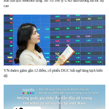
Bắt chủ tịch Mekolor từng ‘nổ’ có 100 tỷ USD làm đường sắt tốc độ
cao
VN-Index giảm gần 12 điểm, cổ phiếu DGC bất ngờ tăng kịch biên
độ