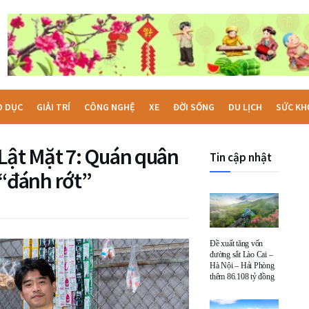
O DỤC
GIẢI TRÍ
CÔNG NGHỆ
XE
ĐỜI SỐNG
DU LỊCH
SỨC KH
 Lật Mặt 7: Quán quân
Tin cập nhật
i “đánh rớt”
Đề xuất tăng vốn
đường sắt Lào Cai –
Hà Nội – Hải Phòng
thêm 86.108 tỷ đồng