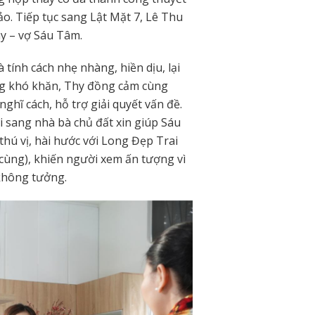
ảo. Tiếp tục sang Lật Mặt 7, Lê Thu
hy – vợ Sáu Tâm.
tính cách nhẹ nhàng, hiền dịu, lại
ng khó khăn, Thy đồng cảm cùng
hĩ cách, hỗ trợ giải quyết vấn đề.
i sang nhà bà chủ đất xin giúp Sáu
hú vị, hài hước với Long Đẹp Trai
cùng), khiến người xem ấn tượng vì
 không tưởng.