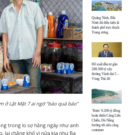
Quảng Ninh, Bắc
Ninh đủ điều kiện là
thành phố trực thuộc
Trung ương
Đề xuất đầu tư gần
288.300 tỷ xây
đường Vành đai 5 –
Vùng Thủ đô
ở Lật Mặt 7 ai ngờ “báo quá báo”
‘Bơm’ 6.200 tỷ đồng
hoàn thiện Cảng Liên
Chiểu, Đà Nẵng
ng trong lo sợ hằng ngày như anh
hướng tới siêu cảng
container
 lại chẳng khổ vì nửa kia như Ba