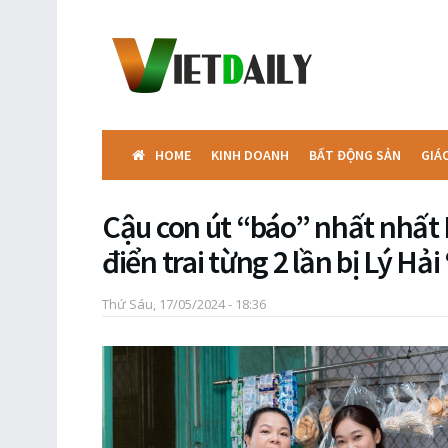
HOME
KINH DOANH
BẤT ĐỘNG SẢN
GIÁ
Cậu con út “báo” nhất nhất
điển trai từng 2 lần bị Lý Hả
Thứ Sáu, 17/05/2024 - 18:36