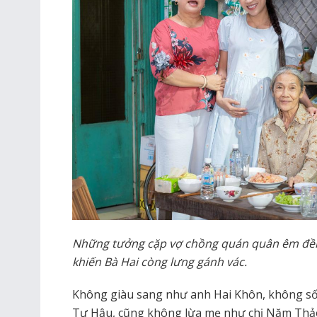
Những tưởng cặp vợ chồng quán quân êm đềm 
khiến Bà Hai còng lưng gánh vác.
Không giàu sang như anh Hai Khôn, không số
Tư Hậu, cũng không lừa mẹ như chị Năm Thảo,