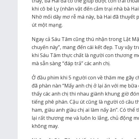
thay, bà Hai đã có thể giúp được con trai thoá
khi cô bé Ly (nhân vật đến cắm trại nhà bà Hai 
Nhờ mối dây mơ rễ má này, bà Hai đã thuyết p
út một mạng.
Ngay cả Sáu Tâm cũng thú nhận trong Lật Mặ
chuyến này”, mang đến cái kết đẹp. Tuy vậy t
khi Sáu Tâm thực chất là người con thương mẹ
mà sẵn sàng “đáp trả” các anh chị.
Ở đầu phim khi 5 người con về thăm mẹ gãy ch
đã phàn nàn “Mấy anh chị ở lại ăn với mẹ bữa
thấy các anh chị thi nhau giành khung giờ đó
tiếng phê phán. Cậu út cũng là người có câu t
ham, giàu anh giàu chị ai làm nấy ăn”. Có thể
lại rất thương mẹ và luôn lo lắng, chủ động m
không may.