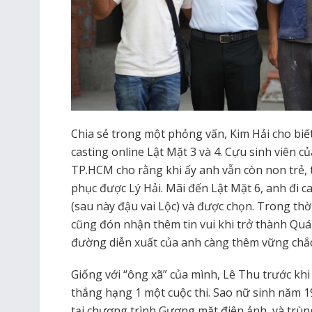
Chia sẻ trong một phỏng vấn, Kim Hải cho biế
casting online Lật Mặt 3 và 4. Cựu sinh viên 
TP.HCM cho rằng khi ấy anh vẫn còn non trẻ,
phục được Lý Hải. Mãi đến Lật Mặt 6, anh đi 
(sau này đậu vai Lộc) và được chọn. Trong thờ
cũng đón nhận thêm tin vui khi trở thành Quán
đường diễn xuất của anh càng thêm vững chắc
Giống với “ông xã” của mình, Lê Thu trước khi
thắng hạng 1 một cuộc thi. Sao nữ sinh năm 
tại chương trình Gương mặt điện ảnh, và trùn