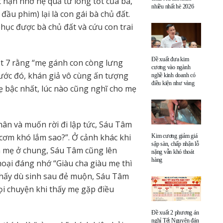
t nạn nhờ hệ quả từ lòng tốt của bà,
nhiều nhất hè 2026
đầu phim) lại là con gái bà chủ đất.
hục được bà chủ đất và cứu con trai
Đề xuất đưa kim
t 7 rằng “mẹ gánh con còng lưng
cương vào ngành
rước đó, khán giả vô cùng ấn tượng
nghề kinh doanh có
điều kiện như vàng
 bậc nhất, lúc nào cũng nghĩ cho mẹ
ân và muốn rời đi lập tức, Sáu Tâm
 cơm khó lắm sao?”. Ở cảnh khác khi
Kim cương giảm giá
sập sàn, chấp nhận lỗ
n mẹ ở chung, Sáu Tâm cũng lên
nặng vẫn khó thoát
hàng
hoại đáng nhớ “Giàu cha giàu mẹ thì
 thấy dù sinh sau đẻ muộn, Sáu Tâm
ọi chuyện khi thấy mẹ gặp điều
Đề xuất 2 phương án
nghỉ Tết Nguyên đán