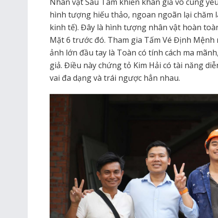
Nhân vật Sáu Tâm khiến khán giả vô cùng yêu t
hình tượng hiếu thảo, ngoan ngoãn lại chăm l
kinh tế). Đây là hình tượng nhân vật hoàn toàn
Mặt 6 trước đó. Tham gia Tấm Vé Định Mệnh n
ảnh lớn đầu tay là Toàn có tính cách ma mãnh,
giả. Điều này chứng tỏ Kim Hải có tài năng di
vai đa dạng và trái ngược hẳn nhau.