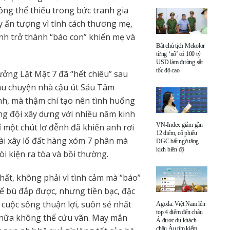
ông thể thiếu trong bức tranh gia
y ấn tượng vì tính cách thương mẹ,
ình trở thành “báo con” khiến mẹ và
Bắt chủ tịch Mekolor
từng ‘nổ’ có 100 tỷ
USD làm đường sắt
tốc độ cao
ưởng Lật Mặt 7 đã “hết chiêu” sau
âu chuyện nhà cậu út Sáu Tâm
nh, mà thậm chí tạo nên tình huống
g đội xây dựng với nhiều năm kinh
VN-Index giảm gần
 một chút lơ đễnh đã khiến anh rơi
12 điểm, cổ phiếu
 vài xây lố đất hàng xóm 7 phân mà
DGC bất ngờ tăng
kịch biên độ
òi kiện ra tòa và bồi thường.
hất, không phải vì tình cảm mà “báo”
thể bù đắp được, nhưng tiền bạc, đặc
ó cuộc sống thuận lợi, suôn sẻ nhất
Agoda: Việt Nam lên
top 4 điểm đến châu
 nữa không thể cứu vãn. May mắn
Á được du khách
châu Âu tìm kiếm