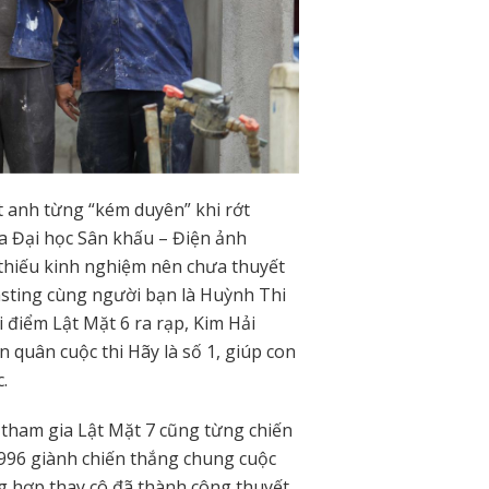
t anh từng “kém duyên” khi rớt
của Đại học Sân khấu – Điện ảnh
 thiếu kinh nghiệm nên chưa thuyết
casting cùng người bạn là Huỳnh Thi
i điểm Lật Mặt 6 ra rạp, Kim Hải
 quân cuộc thi Hãy là số 1, giúp con
.
 tham gia Lật Mặt 7 cũng từng chiến
1996 giành chiến thắng chung cuộc
g hợp thay cô đã thành công thuyết