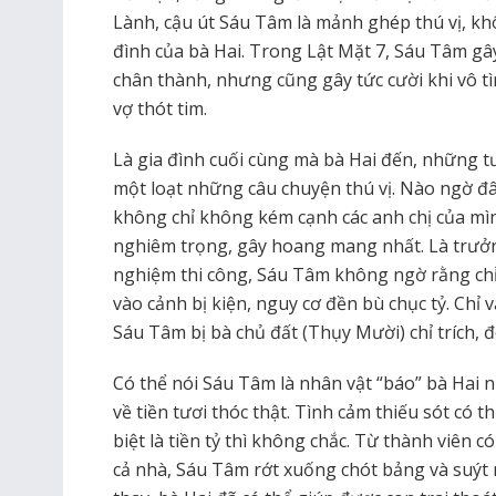
Lành, cậu út Sáu Tâm là mảnh ghép thú vị, kh
đình của bà Hai. Trong Lật Mặt 7, Sáu Tâm gâ
chân thành, nhưng cũng gây tức cười khi vô t
vợ thót tim.
Là gia đình cuối cùng mà bà Hai đến, những t
một loạt những câu chuyện thú vị. Nào ngờ đ
không chỉ không kém cạnh các anh chị của mì
nghiêm trọng, gây hoang mang nhất. Là trưởn
nghiệm thi công, Sáu Tâm không ngờ rằng chỉ
vào cảnh bị kiện, nguy cơ đền bù chục tỷ. Chỉ
Sáu Tâm bị bà chủ đất (Thụy Mười) chỉ trích, đ
Có thể nói Sáu Tâm là nhân vật “báo” bà Hai n
về tiền tươi thóc thật. Tình cảm thiếu sót có 
biệt là tiền tỷ thì không chắc. Từ thành viên c
cả nhà, Sáu Tâm rớt xuống chót bảng và suýt