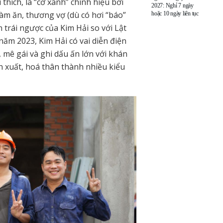
hích, là “cờ xanh” chính hiệu bởi
2027: Nghỉ 7 ngày
àm ăn, thương vợ (dù có hơi “báo”
hoặc 10 ngày liên tục
 trái ngược của Kim Hải so với Lật
ăm 2023, Kim Hải có vai diễn điện
 mê gái và ghi dấu ấn lớn với khán
ễn xuất, hoá thân thành nhiều kiểu