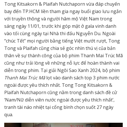
Tong Kitsakorn & Plaifah Nutchaporn vừa đáp chuyến
bay đến TP.HCM liền tham gia ngay buổi giao lưu ngắn
với truyền thông và người hâm mộ Việt Nam trong
sáng ngày 11/01, trước khi góp mặt ở gala vinh danh
vào tối cùng ngày tại Nhà thi đấu Nguyễn Du. Ngoài
“chúc Tết” mọi người bằng tiếng Việt mướt rượt, Tong
Tong và Plaifah cũng chia sẻ góc nhìn thú vị của bản
thân về sự thành công của bộ phim Thanh Mai Trúc Mã
cũng như trải lòng về những nỗ lực để hoàn thành vai
diễn trong phim. Tại giải Ngôi Sao Xanh 2024, bộ phim
Thanh Mai Trúc Mã
lọt vào danh sách top 3 phim nước
ngoài được yêu thích nhất. Tong Tong Kitsakorn &
Plaifah Nutchaporn cũng nằm trong danh sách đề cử
‘Nam/Nữ diễn viên nước ngoài được yêu thích nhất’,
tranh tài náo nhiệt tại cổng bình chọn suốt 27 ngày
qua.