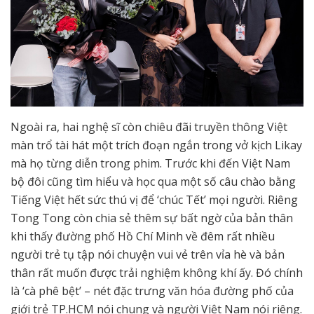
Ngoài ra, hai nghệ sĩ còn chiêu đãi truyền thông Việt
màn trổ tài hát một trích đoạn ngắn trong vở kịch Likay
mà họ từng diễn trong phim. Trước khi đến Việt Nam
bộ đôi cũng tìm hiểu và học qua một số câu chào bằng
Tiếng Việt hết sức thú vị để ‘chúc Tết’ mọi người. Riêng
Tong Tong còn chia sẻ thêm sự bất ngờ của bản thân
khi thấy đường phố Hồ Chí Minh về đêm rất nhiều
người trẻ tụ tập nói chuyện vui vẻ trên vỉa hè và bản
thân rất muốn được trải nghiệm không khí ấy. Đó chính
là ‘cà phê bệt’ – nét đặc trưng văn hóa đường phố của
giới trẻ TP.HCM nói chung và người Việt Nam nói riêng.