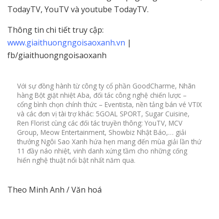
TodayTV, YouTV và youtube TodayTV.
Thông tin chi tiết truy cập:
www.giaithuongngoisaoxanh.vn
|
fb/giaithuongngoisaoxanh
Với sự đồng hành từ công ty cổ phần GoodCharme, Nhãn
hàng Bột giặt nhiệt Aba, đối tác công nghệ chiến lược –
cổng bình chọn chính thức – Eventista, nền tảng bán vé VTIX
và các đơn vị tài trợ khác: 5GOAL SPORT, Sugar Cuisine,
Ren Florist cùng các đối tác truyền thông: YouTV, MCV
Group, Meow Entertainment, Showbiz Nhật Báo,… giải
thưởng Ngôi Sao Xanh hứa hẹn mang đến mùa giải lần thứ
11 đầy náo nhiệt, vinh danh xứng tầm cho những cống
hiến nghệ thuật nổi bật nhất năm qua.
Theo Minh Anh / Văn hoá