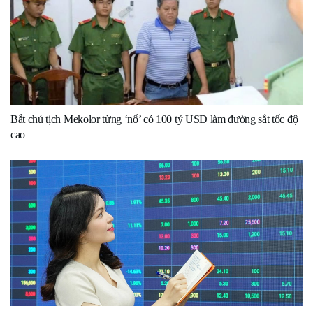
Bắt chủ tịch Mekolor từng ‘nổ’ có 100 tỷ USD làm đường sắt tốc độ
cao