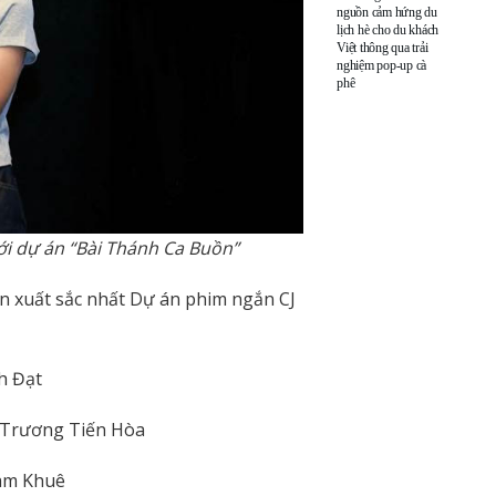
nguồn cảm hứng du
lịch hè cho du khách
Việt thông qua trải
nghiệm pop-up cà
phê
ới dự án “Bài Thánh Ca Buồn”
án xuất sắc nhất Dự án phim ngắn CJ
h Đạt
 Trương Tiến Hòa
am Khuê