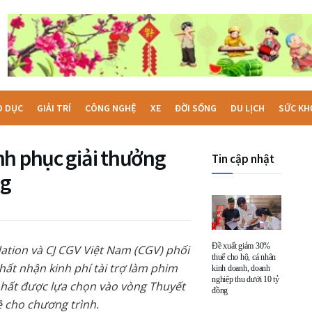
O DỤC
GIẢI TRÍ
CÔNG NGHỆ
XE
ĐỜI SỐNG
DU LỊCH
SỨC KH
nh phục giải thưởng
Tin cập nhật
ng
Đề xuất giảm 30%
ation và CJ CGV Việt Nam (CGV) phối
thuế cho hộ, cá nhân
hất nhận kinh phí tài trợ làm phim
kinh doanh, doanh
nghiệp thu dưới 10 tỷ
 nhất được lựa chọn vào vòng Thuyết
đồng
ề cho chương trình.