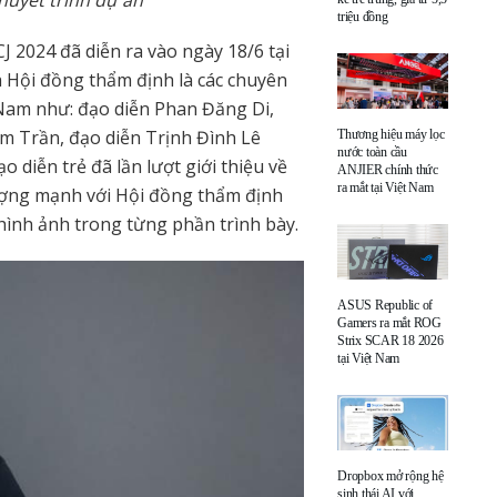
triệu đồng
 2024 đã diễn ra vào ngày 18/6 tại
à Hội đồng thẩm định là các chuyên
t Nam như: đạo diễn Phan Đăng Di,
m Trần, đạo diễn Trịnh Đình Lê
Thương hiệu máy lọc
nước toàn cầu
 diễn trẻ đã lần lượt giới thiệu về
ANJIER chính thức
ra mắt tại Việt Nam
ượng mạnh với Hội đồng thẩm định
hình ảnh trong từng phần trình bày.
ASUS Republic of
Gamers ra mắt ROG
Strix SCAR 18 2026
tại Việt Nam
Dropbox mở rộng hệ
sinh thái AI với