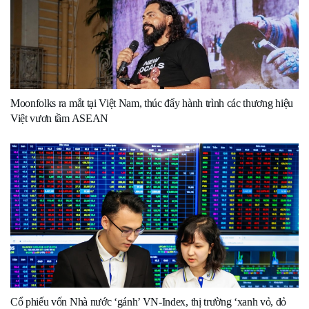
Moonfolks ra mắt tại Việt Nam, thúc đẩy hành trình các thương hiệu
Việt vươn tầm ASEAN
Cổ phiếu vốn Nhà nước ‘gánh’ VN-Index, thị trường ‘xanh vỏ, đỏ