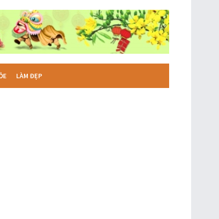
ỎE
LÀM ĐẸP