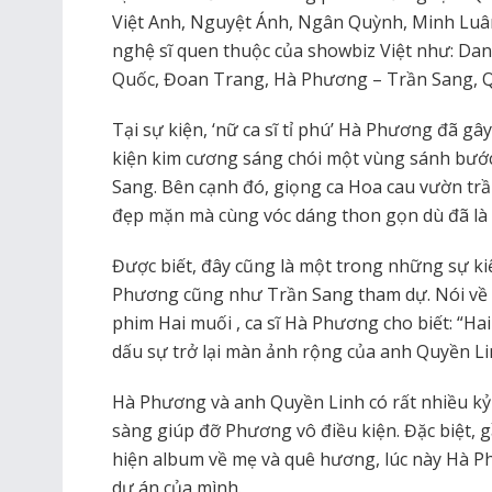
Việt Anh, Nguyệt Ánh, Ngân Quỳnh, Minh Luâ
nghệ sĩ quen thuộc của showbiz Việt như: 
Quốc, Đoan Trang, Hà Phương – Trần Sang, Qu
Tại sự kiện, ‘nữ ca sĩ tỉ phú’ Hà Phương đã gâ
kiện kim cương sáng chói một vùng sánh bước
Sang. Bên cạnh đó, giọng ca Hoa cau vườn trầ
đẹp mặn mà cùng vóc dáng thon gọn dù đã là 
Được biết, đây cũng là một trong những sự kiện
Phương cũng như Trần Sang tham dự. Nói về
phim Hai muối , ca sĩ Hà Phương cho biết: “H
dấu sự trở lại màn ảnh rộng của anh Quyền Li
Hà Phương và anh Quyền Linh có rất nhiều kỷ
sàng giúp đỡ Phương vô điều kiện. Đặc biệt,
hiện album về mẹ và quê hương, lúc này Hà 
dự án của mình.