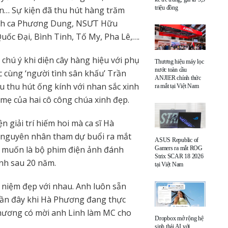
triệu đồng
n… Sự kiện đã thu hút hàng trăm
Danh ca Phương Dung, NSƯT Hữu
ốc Đại, Bình Tinh, Tố My, Pha Lê,….
y chú ý khi diện cây hàng hiệu với phụ
Thương hiệu máy lọc
nước toàn cầu
 cùng ‘người tình sân khấu’ Trần
ANJIER chính thức
u thu hút ống kính với nhan sắc xinh
ra mắt tại Việt Nam
mẹ của hai cô công chúa xinh đẹp.
 giải trí hiếm hoi mà ca sĩ Hà
 nguyên nhân tham dự buổi ra mắt
ASUS Republic of
ai muốn là bộ phim điện ảnh đánh
Gamers ra mắt ROG
Strix SCAR 18 2026
nh sau 20 năm.
tại Việt Nam
 niệm đẹp với nhau. Anh luôn sẵn
 gần đây khi Hà Phương đang thực
Phương có mời anh Linh làm MC cho
Dropbox mở rộng hệ
sinh thái AI với