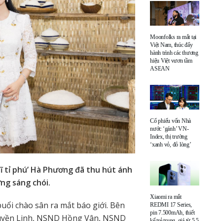
Moonfolks ra mắt tại
Việt Nam, thúc đẩy
hành trình các thương
hiệu Việt vươn tầm
ASEAN
Cổ phiếu vốn Nhà
nước ‘gánh’ VN-
Index, thị trường
‘xanh vỏ, đỏ lòng’
a sĩ tỉ phú’ Hà Phương đã thu hút ánh
ng sáng chói.
Xiaomi ra mắt
buổi chào sân ra mắt báo giới. Bên
REDMI 17 Series,
pin 7.500mAh, thiết
Quyền Linh, NSND Hồng Vân, NSND
kế trẻ trung, giá từ 5,5