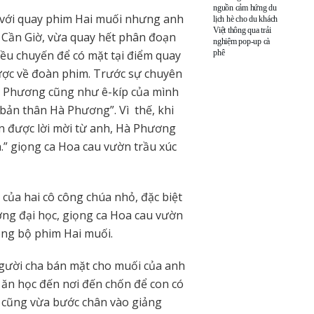
nguồn cảm hứng du
h với quay phim Hai muối nhưng anh
lịch hè cho du khách
Việt thông qua trải
 Cần Giờ, vừa quay hết phân đoạn
nghiệm pop-up cà
phê
iều chuyến để có mặt tại điểm quay
ược về đoàn phim. Trước sự chuyên
n Phương cũng như ê-kíp của mình
bản thân Hà Phương”. Vì thế, khi
n được lời mời từ anh, Hà Phương
.” giọng ca Hoa cau vườn trầu xúc
của hai cô công chúa nhỏ, đặc biệt
ờng đại học, giọng ca Hoa cau vườn
ong bộ phim Hai muối.
người cha bán mặt cho muối của anh
 ăn học đến nơi đến chốn để con có
 cũng vừa bước chân vào giảng