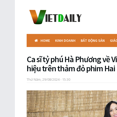
HOME
KINH DOANH
BẤT ĐỘNG SẢN
GIÁ
Ca sĩ tỷ phú Hà Phương về V
hiệu trên thảm đỏ phim Hai
Thứ Năm, 29/08/2024 - 15:30