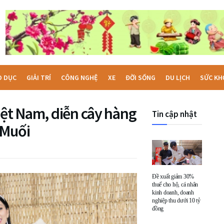
O DỤC
GIẢI TRÍ
CÔNG NGHỆ
XE
ĐỜI SỐNG
DU LỊCH
SỨC KH
iệt Nam, diễn cây hàng
Tin cập nhật
 Muối
Đề xuất giảm 30%
thuế cho hộ, cá nhân
kinh doanh, doanh
nghiệp thu dưới 10 tỷ
đồng