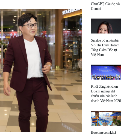
ChatGPT, Claude, và
Gemini
Sandoz bổ nhiệm bà
Võ Thị Thúy Hà làm
Tổng Giám Đốc tại
Việt Nam
Khởi động xét chọn
Doanh nghiệp đạt
chuẩn văn hóa kinh
doanh Việt Nam 2026
Booking.com khơi