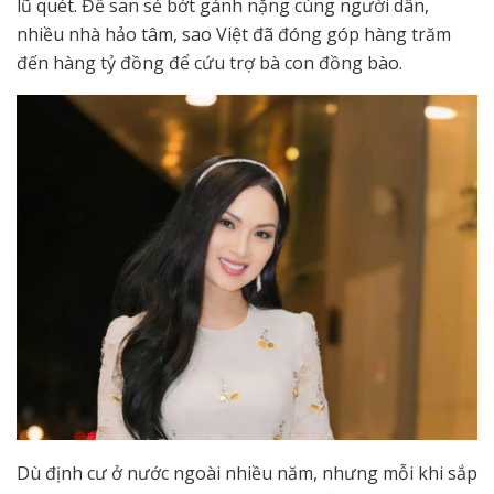
lũ quét. Để san sẻ bớt gánh nặng cùng người dân,
nhiều nhà hảo tâm, sao Việt đã đóng góp hàng trăm
đến hàng tỷ đồng để cứu trợ bà con đồng bào.
Dù định cư ở nước ngoài nhiều năm, nhưng mỗi khi sắp