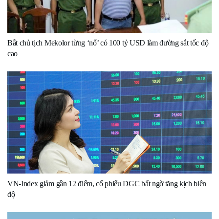
Bắt chủ tịch Mekolor từng ‘nổ’ có 100 tỷ USD làm đường sắt tốc độ
cao
VN-Index giảm gần 12 điểm, cổ phiếu DGC bất ngờ tăng kịch biên
độ