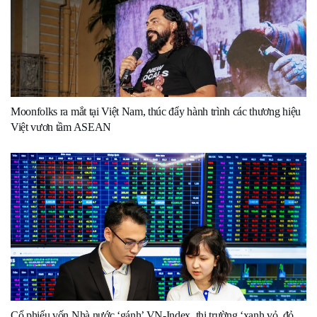
Moonfolks ra mắt tại Việt Nam, thúc đẩy hành trình các thương hiệu
Việt vươn tầm ASEAN
Cổ phiếu vốn Nhà nước ‘gánh’ VN-Index, thị trường ‘xanh vỏ, đỏ