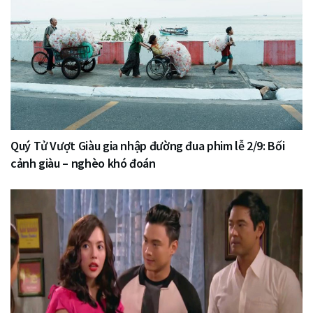
Quý Tử Vượt Giàu gia nhập đường đua phim lễ 2/9: Bối
cảnh giàu – nghèo khó đoán