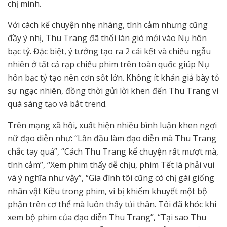
chị mình.
Với cách kể chuyện nhẹ nhàng, tình cảm nhưng cũng
đầy ý nhị, Thu Trang đã thổi làn gió mới vào Nụ hôn
bạc tỷ. Đặc biệt, ý tưởng tạo ra 2 cái kết và chiếu ngẫu
nhiên ở tất cả rạp chiếu phim trên toàn quốc giúp Nụ
hôn bạc tỷ tạo nên cơn sốt lớn. Không ít khán giả bày tỏ
sự ngạc nhiên, đồng thời gửi lời khen đến Thu Trang vì
quá sáng tạo và bắt trend.
Trên mạng xã hội, xuất hiện nhiều bình luận khen ngợi
nữ đạo diễn như: “Lần đầu làm đạo diễn mà Thu Trang
chắc tay quá”, “Cách Thu Trang kể chuyện rất mượt mà,
tình cảm”, “Xem phim thấy dễ chịu, phim Tết là phải vui
và ý nghĩa như vậy”, “Gia đình tôi cũng có chị gái giống
nhân vật Kiều trong phim, vì bị khiếm khuyết một bộ
phận trên cơ thể mà luôn thấy tủi thân. Tôi đã khóc khi
xem bộ phim của đạo diễn Thu Trang”, “Tại sao Thu