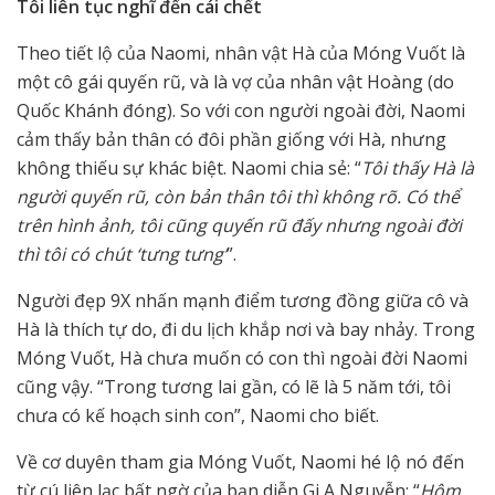
Tôi liên tục nghĩ đến cái chết
Theo tiết lộ của Naomi, nhân vật Hà của Móng Vuốt là
một cô gái quyến rũ, và là vợ của nhân vật Hoàng (do
Quốc Khánh đóng). So với con người ngoài đời, Naomi
cảm thấy bản thân có đôi phần giống với Hà, nhưng
không thiếu sự khác biệt. Naomi chia sẻ: “
Tôi thấy Hà là
người quyến rũ, còn bản thân tôi thì không rõ. Có thể
trên hình ảnh, tôi cũng quyến rũ đấy nhưng ngoài đời
thì tôi có chút ‘tưng tưng’
”.
Người đẹp 9X nhấn mạnh điểm tương đồng giữa cô và
Hà là thích tự do, đi du lịch khắp nơi và bay nhảy. Trong
Móng Vuốt, Hà chưa muốn có con thì ngoài đời Naomi
cũng vậy. “Trong tương lai gần, có lẽ là 5 năm tới, tôi
chưa có kế hoạch sinh con”, Naomi cho biết.
Về cơ duyên tham gia Móng Vuốt, Naomi hé lộ nó đến
từ cú liên lạc bất ngờ của bạn diễn Gi A Nguyễn: “
Hôm