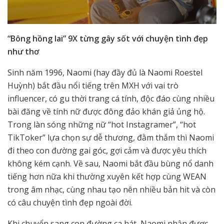
“Bông hồng lai” 9X từng gây sốt với chuyện tình đẹp
như thơ
Sinh năm 1996, Naomi (hay đầy đủ là Naomi Roestel
Huỳnh) bắt đầu nổi tiếng trên MXH với vai trò
influencer, có gu thời trang cá tính, độc đáo cùng nhiều
bài đăng về tính nữ được đông đảo khán giả ủng hộ.
Trong làn sóng những nữ “hot Instagramer”, “hot
TikToker” lựa chọn sự dễ thương, đằm thắm thì Naomi
đi theo con đường gai góc, gợi cảm và được yêu thích
không kém cạnh. Về sau, Naomi bắt đầu bùng nổ danh
tiếng hơn nữa khi thường xuyên kết hợp cùng WEAN
trong âm nhạc, cùng nhau tạo nên nhiều bản hit và còn
có câu chuyện tình đẹp ngoài đời.
Khi chuyển sang con đường ca hát, Naomi nhận được