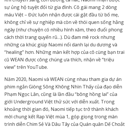
sự ủng hộ tuyệt đối từ gia đình. Cô gái mang 2 dòng
máu Việt – Đức luôn nhận được cái gật đầu từ bố mẹ,
không chỉ về sự nghiệp mà còn về thói quen sống hằng
ngày (như chuyện có nhiều hình xăm, theo đuổi phong
cách thời trang quyến rũ…). Dù đam mê rock nhưng
những ca khúc giúp Naomi nổi danh lại du dương và
“healing” hơn. Những màn kết hợp của cô cùng bạn trai
cũ WEAN được công chúng ưa thích, nhận về “triệu
view” trên YouTube.
Năm 2020, Naomi và WEAN cùng nhau tham gia dự án
phim ngắn Giòng Sông Không Nhìn Thấy của đạo diễn
Phạm Ngọc Lân, cũng là lần đầu “bông hồng lai” của
giới Underground Việt thử sức với diễn xuất. Trong
khoảng thời gian đó, Naomi tiếp tục trở thành khách
mời chung kết Rap Việt mùa 1, góp giọng trong màn
trình diễn Chim Sẻ Và Dâu Tây của Quán quân Dế Choắt