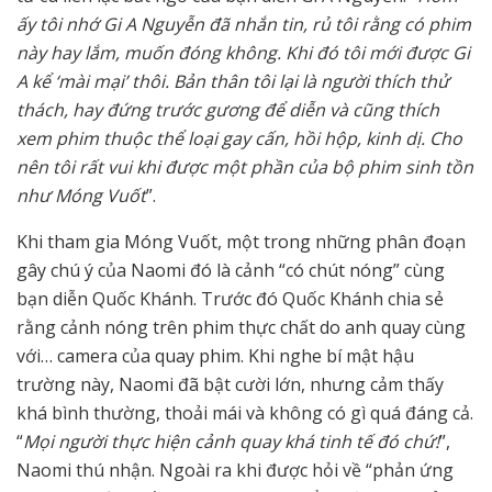
ấy tôi nhớ Gi A Nguyễn đã nhắn tin, rủ tôi rằng có phim
này hay lắm, muốn đóng không. Khi đó tôi mới được Gi
A kể ‘mài mại’ thôi. Bản thân tôi lại là người thích thử
thách, hay đứng trước gương để diễn và cũng thích
xem phim thuộc thể loại gay cấn, hồi hộp, kinh dị. Cho
nên tôi rất vui khi được một phần của bộ phim sinh tồn
như Móng Vuốt
”.
Khi tham gia Móng Vuốt, một trong những phân đoạn
gây chú ý của Naomi đó là cảnh “có chút nóng” cùng
bạn diễn Quốc Khánh. Trước đó Quốc Khánh chia sẻ
rằng cảnh nóng trên phim thực chất do anh quay cùng
với… camera của quay phim. Khi nghe bí mật hậu
trường này, Naomi đã bật cười lớn, nhưng cảm thấy
khá bình thường, thoải mái và không có gì quá đáng cả.
“
Mọi người thực hiện cảnh quay khá tinh tế đó chứ!
”,
Naomi thú nhận. Ngoài ra khi được hỏi về “phản ứng