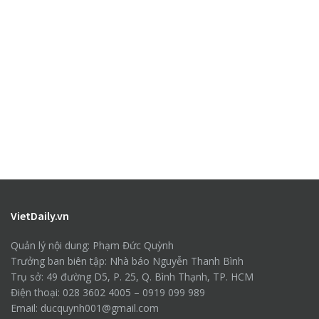
VietDaily.vn
Quản lý nội dung: Phạm Đức Quỳnh
Trưởng ban biên tập: Nhà báo Nguyễn Thanh Bình
Trụ sở: 49 đường D5, P. 25, Q. Bình Thạnh, TP. HCM
Điện thoại: 028 3602 4005 – 0919 099 989
Email: ducquynh001@gmail.com