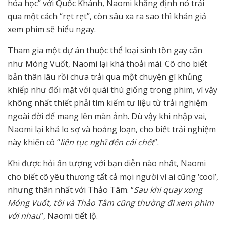
hóa học” với Quốc Khánh, Naomi khẳng định nó trải
qua một cách “rẹt rẹt”, còn sâu xa ra sao thì khán giả
xem phim sẽ hiểu ngay.
Tham gia một dự án thuộc thể loại sinh tồn gay cấn
như Móng Vuốt, Naomi lại khá thoải mái. Cô cho biết
bản thân lâu rồi chưa trải qua một chuyện gì khủng
khiếp như đối mặt với quái thú giống trong phim, vì vậy
không nhất thiết phải tìm kiếm tư liệu từ trải nghiệm
ngoài đời để mang lên màn ảnh. Dù vậy khi nhập vai,
Naomi lại khá lo sợ và hoảng loạn, cho biết trải nghiệm
này khiến cô “
liên tục nghĩ đến cái chết
”.
Khi được hỏi ấn tượng với bạn diễn nào nhất, Naomi
cho biết cô yêu thương tất cả mọi người vì ai cũng ‘cool’,
nhưng thân nhất với Thảo Tâm. “
Sau khi quay xong
Móng Vuốt, tôi và Thảo Tâm cũng thường đi xem phim
với nhau
”, Naomi tiết lộ.