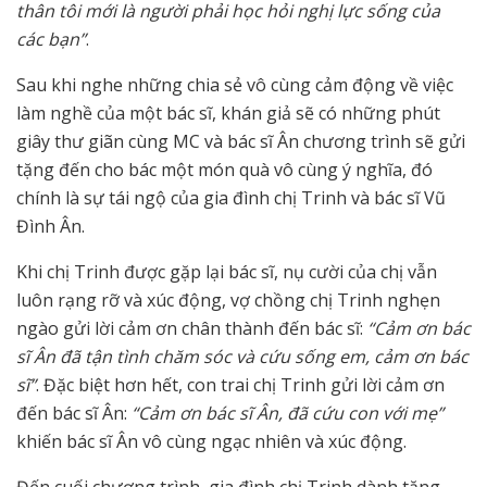
thân tôi mới là người phải học hỏi nghị lực sống của
các bạn”
.
Sau khi nghe những chia sẻ vô cùng cảm động về việc
làm nghề của một bác sĩ, khán giả sẽ có những phút
giây thư giãn cùng MC và bác sĩ Ân chương trình sẽ gửi
tặng đến cho bác một món quà vô cùng ý nghĩa, đó
chính là sự tái ngộ của gia đình chị Trinh và bác sĩ Vũ
Đình Ân.
Khi chị Trinh được gặp lại bác sĩ, nụ cười của chị vẫn
luôn rạng rỡ và xúc động, vợ chồng chị Trinh nghẹn
ngào gửi lời cảm ơn chân thành đến bác sĩ:
“Cảm ơn bác
sĩ Ân đã tận tình chăm sóc và cứu sống em, cảm ơn bác
sĩ”
. Đặc biệt hơn hết, con trai chị Trinh gửi lời cảm ơn
đến bác sĩ Ân:
“Cảm ơn bác sĩ Ân, đã cứu con với mẹ”
khiến bác sĩ Ân vô cùng ngạc nhiên và xúc động.