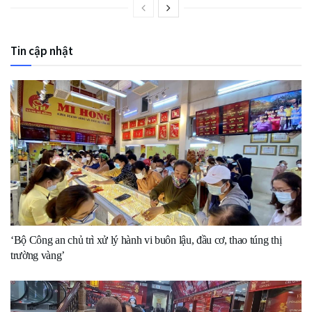
Tin cập nhật
‘Bộ Công an chủ trì xử lý hành vi buôn lậu, đầu cơ, thao túng thị
trường vàng’