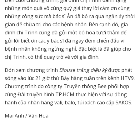
Đến cuối chương trình, gia đình chị Trinh dành tặng
những món quà vô cùng quý giá thay lời cảm ơn cùng
những công sức mà bác sĩ Ân đã bỏ ra qua ngần ấy thời
gian để chữa trị cho các bệnh nhân. Bên cạnh đó, gia
đình chị Trinh cũng đã gửi một bó hoa tươi thắm để
gửi lời biết ơn các y bác sĩ đã ngày đêm chiến đấu vì
bệnh nhân không ngừng nghỉ, đặc biệt là đã giúp cho
chị Trinh, có thể quay trở về với gia đình.
Đón xem chương trình
Blouse trắng diệu kỳ
được phát
sóng vào lúc 21 giờ thứ Bảy hàng tuần trên kênh HTV9.
Chương trình do công ty Truyền thông Bee phối hợp
cùng Đài truyền hình TP.HCM thực hiện với sự đồng
hành của nhãn hàng vali, balo, túi xách cao cấp SAKOS.
Mai Anh / Văn Hoá