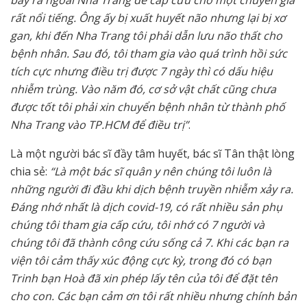
bay ra ngoài Nha Trang để cấp cứu cho một chuyên gia
rất nổi tiếng. Ông ấy bị xuất huyết não nhưng lại bị xơ
gan, khi đến Nha Trang tôi phải dẫn lưu não thất cho
bệnh nhân. Sau đó, tôi tham gia vào quá trình hồi sức
tích cực nhưng điều trị được 7 ngày thì có dấu hiệu
nhiễm trùng. Vào năm đó, cơ sở vật chất cũng chưa
được tốt tôi phải xin chuyển bệnh nhân từ thành phố
Nha Trang vào TP.HCM để điều trị”
.
Là một người bác sĩ đầy tâm huyết, bác sĩ Tân thật lòng
chia sẻ:
“Là một bác sĩ quân y nên chúng tôi luôn là
những người đi đầu khi dịch bệnh truyền nhiễm xảy ra.
Đáng nhớ nhất là dịch covid-19, có rất nhiều sản phụ
chúng tôi tham gia cấp cứu, tôi nhớ có 7 người và
chúng tôi đã thành công cứu sống cả 7. Khi các bạn ra
viện tôi cảm thấy xúc động cực kỳ, trong đó có bạn
Trinh bạn Hoà đã xin phép lấy tên của tôi để đặt tên
cho con. Các bạn cảm ơn tôi rất nhiều nhưng chính bản