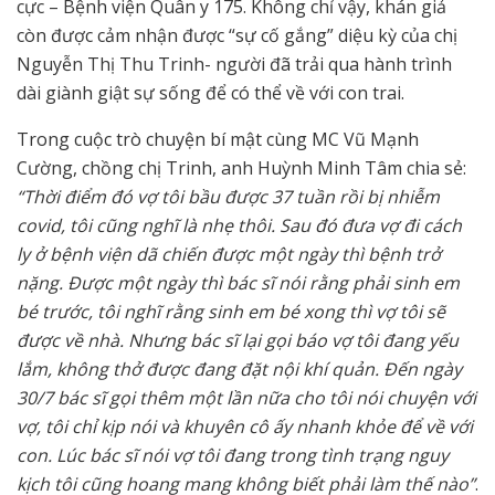
cực – Bệnh viện Quân y 175. Không chỉ vậy, khán giả
còn được cảm nhận được “sự cố gắng” diệu kỳ của chị
Nguyễn Thị Thu Trinh- người đã trải qua hành trình
dài giành giật sự sống để có thể về với con trai.
Trong cuộc trò chuyện bí mật cùng MC Vũ Mạnh
Cường, chồng chị Trinh, anh Huỳnh Minh Tâm chia sẻ:
“Thời điểm đó vợ tôi bầu được 37 tuần rồi bị nhiễm
covid, tôi cũng nghĩ là nhẹ thôi. Sau đó đưa vợ đi cách
ly ở bệnh viện dã chiến được một ngày thì bệnh trở
nặng. Được một ngày thì bác sĩ nói rằng phải sinh em
bé trước, tôi nghĩ rằng sinh em bé xong thì vợ tôi sẽ
được về nhà. Nhưng bác sĩ lại gọi báo vợ tôi đang yếu
lắm, không thở được đang đặt nội khí quản. Đến ngày
30/7 bác sĩ gọi thêm một lần nữa cho tôi nói chuyện với
vợ, tôi chỉ kịp nói và khuyên cô ấy nhanh khỏe để về với
con. Lúc bác sĩ nói vợ tôi đang trong tình trạng nguy
kịch tôi cũng hoang mang không biết phải làm thế nào”
.