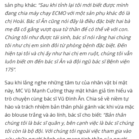
sản phụ khác:
“Sau khi tỉnh lại tôi mới biết được mình
đang chia máy chạy ECMO với một sản phụ khác đó là
chị Hoài. Bác sĩ Ân cũng nói đây là điều đặc biệt hai bà
mẹ đã cố gắng vượt qua tử thần để có thể về với con.
Chúng tôi như được tái sinh, bác sĩ nói rằng hai chúng
tôi như chị em sinh đôi từ phòng bệnh đặc biệt. Đến
hiện tại tôi và chị ấy như hai chị em ruột, chúng tôi vẫn
luôn biết ơn đến bác sĩ Ân và đội ngũ bác sĩ Bệnh viện
175”
.
Sau khi lắng nghe những tâm tư của nhân vật bí mật
này, MC Vũ Mạnh Cường thay mặt khán giả tìm hiểu và
trò chuyện cùng bác sĩ Vũ Đình Ân. Chia sẻ về niềm tự
hào và trách nhiệm bản thân phải gánh vác khi vừa mặc
áo blouse trắng và áo lính, bác sĩ cho biết:
“Bản thân
chúng tôi là bác sĩ quân y, bên cạnh việc là bác sĩ chúng
tôi còn là bộ đội. Với chúng tôi ngoài việc tham gia vào