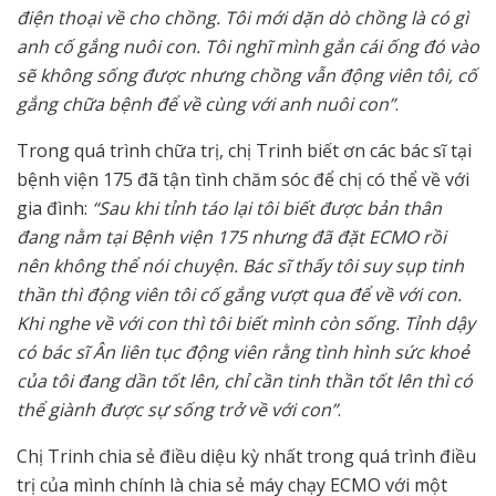
điện thoại về cho chồng. Tôi mới dặn dò chồng là có gì
anh cố gắng nuôi con. Tôi nghĩ mình gắn cái ống đó vào
sẽ không sống được nhưng chồng vẫn động viên tôi, cố
gắng chữa bệnh để về cùng với anh nuôi con”
.
Trong quá trình chữa trị, chị Trinh biết ơn các bác sĩ tại
bệnh viện 175 đã tận tình chăm sóc để chị có thể về với
gia đình:
“Sau khi tỉnh táo lại tôi biết được bản thân
đang nằm tại Bệnh viện 175 nhưng đã đặt ECMO rồi
nên không thể nói chuyện. Bác sĩ thấy tôi suy sụp tinh
thần thì động viên tôi cố gắng vượt qua để về với con.
Khi nghe về với con thì tôi biết mình còn sống. Tỉnh dậy
có bác sĩ Ân liên tục động viên rằng tình hình sức khoẻ
của tôi đang dần tốt lên, chỉ cần tinh thần tốt lên thì có
thể giành được sự sống trở về với con”
.
Chị Trinh chia sẻ điều diệu kỳ nhất trong quá trình điều
trị của mình chính là chia sẻ máy chạy ECMO với một