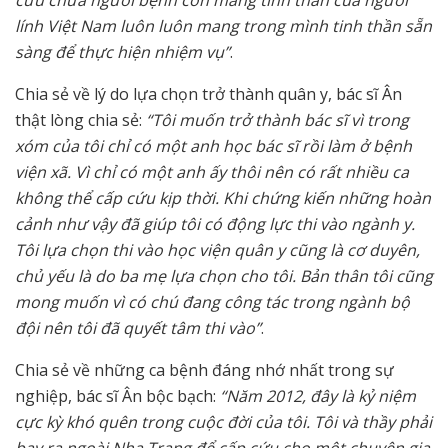
cứu chữa người bệnh còn mang tinh thần của người
lính Việt Nam luôn luôn mang trong mình tinh thần sẵn
sàng để thực hiện nhiệm vụ”
.
Chia sẻ về lý do lựa chọn trở thành quân y, bác sĩ Ân
thật lòng chia sẻ:
“Tôi muốn trở thành bác sĩ vì trong
xóm của tôi chỉ có một anh học bác sĩ rồi làm ở bệnh
viện xã. Vì chỉ có một anh ấy thôi nên có rất nhiều ca
không thể cấp cứu kịp thời. Khi chứng kiến những hoàn
cảnh như vậy đã giúp tôi có động lực thi vào ngành y.
Tôi lựa chọn thi vào học viện quân y cũng là cơ duyên,
chủ yếu là do ba mẹ lựa chọn cho tôi. Bản thân tôi cũng
mong muốn vì có chú đang công tác trong ngành bộ
đội nên tôi đã quyết tâm thi vào”
.
Chia sẻ về những ca bệnh đáng nhớ nhất trong sự
nghiệp, bác sĩ Ân bộc bạch:
“Năm 2012, đây là kỷ niệm
cực kỳ khó quên trong cuộc đời của tôi. Tôi và thầy phải