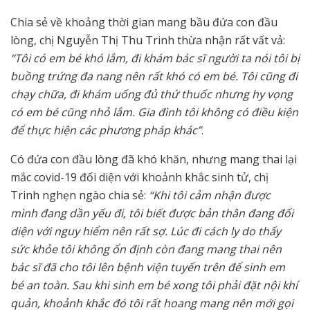
Chia sẻ về khoảng thời gian mang bầu đứa con đầu
lòng, chị Nguyễn Thị Thu Trinh thừa nhận rất vất vả:
“Tôi có em bé khó lắm, đi khám bác sĩ người ta nói tôi bị
buồng trứng đa nang nên rất khó có em bé. Tôi cũng đi
chạy chữa, đi khám uống đủ thứ thuốc nhưng hy vọng
có em bé cũng nhỏ lắm. Gia đình tôi không có điều kiện
để thực hiện các phương pháp khác”
.
Có đứa con đầu lòng đã khó khăn, nhưng mang thai lại
mắc covid-19 đối diện với khoảnh khắc sinh tử, chị
Trinh nghẹn ngào chia sẻ:
“Khi tôi cảm nhận được
mình đang dần yếu đi, tôi biết được bản thân đang đối
diện với nguy hiểm nên rất sợ. Lúc đi cách ly do thấy
sức khỏe tôi không ổn định còn đang mang thai nên
bác sĩ đã cho tôi lên bệnh viện tuyến trên để sinh em
bé an toàn. Sau khi sinh em bé xong tôi phải đặt nội khí
quản, khoảnh khắc đó tôi rất hoang mang nên mới gọi