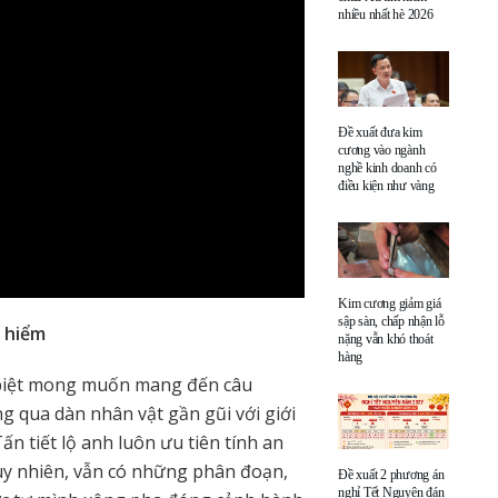
nhiều nhất hè 2026
Đề xuất đưa kim
cương vào ngành
nghề kinh doanh có
điều kiện như vàng
Kim cương giảm giá
sập sàn, chấp nhận lỗ
 hiểm
nặng vẫn khó thoát
hàng
c biệt mong muốn mang đến câu
g qua dàn nhân vật gần gũi với giới
ấn tiết lộ anh luôn ưu tiên tính an
Tuy nhiên, vẫn có những phân đoạn,
Đề xuất 2 phương án
nghỉ Tết Nguyên đán