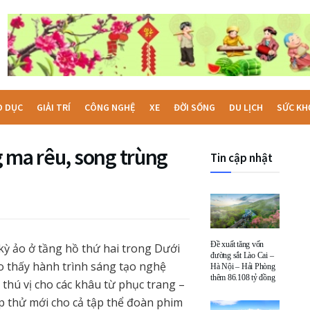
O DỤC
GIẢI TRÍ
CÔNG NGHỆ
XE
ĐỜI SỐNG
DU LỊCH
SỨC KH
 ma rêu, song trùng
Tin cập nhật
Đề xuất tăng vốn
kỳ ảo ở tầng hồ thứ hai trong Dưới
đường sắt Lào Cai –
ho thấy hành trình sáng tạo nghệ
Hà Nội – Hải Phòng
thêm 86.108 tỷ đồng
hú vị cho các khâu từ phục trang –
p thử mới cho cả tập thể đoàn phim