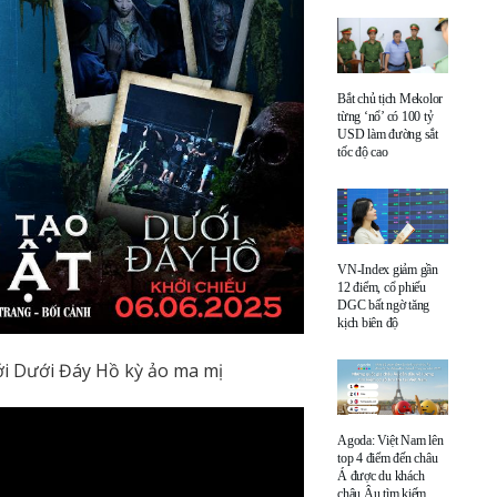
Bắt chủ tịch Mekolor
từng ‘nổ’ có 100 tỷ
USD làm đường sắt
tốc độ cao
VN-Index giảm gần
12 điểm, cổ phiếu
DGC bất ngờ tăng
kịch biên độ
i Dưới Đáy Hồ kỳ ảo ma mị
Agoda: Việt Nam lên
top 4 điểm đến châu
Á được du khách
châu Âu tìm kiếm