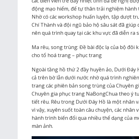
các diễn viên trẻ đầy nhiệt tình đã đề nghị 
động mạo hiểm, để tự thân trải nghiệm hành t
Nhờ có các workshop huấn luyện, tập dượt tr
Chí Thành và đội ngũ bảo hộ sâu sát đã giúp d
nên quá trình quay tại các khu vực đã diễn ra 
Ma rêu, song trùng: Đề bài độc lạ của bộ đôi
cho tổ hoá trang – phục trang
Ngoài tầng hồ thứ 2 đầy huyền ảo, Dưới Đáy 
cả trên bờ lẫn dưới nước nhờ quá trình nghi
trang các phiên bản song trùng của Chuyên g
Chuyên gia phục trang NaBongChua theo ý tưở
tiết rêu. Rêu trong Dưới Đáy Hồ là một nhân vậ
vì vậy, xuyên suốt toàn câu chuyện, các nhân 
hành trình biến đổi qua nhiều thể dạng của một
màn ảnh.