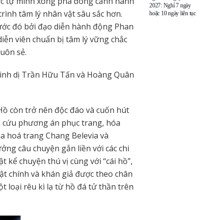
được tự mình xông pha đóng cảnh hành
2027: Nghỉ 7 ngày
rình tâm lý nhân vật sâu sắc hơn.
hoặc 10 ngày liên tục
ước đó bởi đạo diễn hành động Phan
iễn viên chuẩn bị tâm lý vững chắc
suôn sẻ.
 kinh dị Trần Hữu Tấn và Hoàng Quân
Hồ còn trở nên độc đáo và cuốn hút
ên cứu phương án phục trang, hóa
ia hoá trang Chang Belevia và
ng câu chuyện gắn liền với các chi
t kể chuyện thú vị cùng với “cái hồ”,
vật chính và khán giả được theo chân
 loại rêu kì lạ từ hồ đá tử thần trên