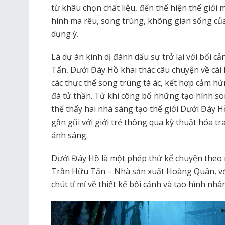
từ khâu chọn chất liệu, đến thể hiện thế giới 
hình ma rêu, song trùng, không gian sống củ
dụng ý.
Là dự án kinh dị đánh dấu sự trở lại với bối c
Tấn, Dưới Đáy Hồ khai thác câu chuyện về cái 
các thực thể song trùng tà ác, kết hợp cảm hứ
đá tử thần. Từ khi công bố những tạo hình son
thể thấy hai nhà sáng tạo thế giới Dưới Đáy 
gần gũi với giới trẻ thông qua kỹ thuật hóa tr
ánh sáng.
Dưới Đáy Hồ là một phép thử kể chuyện theo 
Trần Hữu Tấn – Nhà sản xuất Hoàng Quân, với
chút tỉ mỉ về thiết kế bối cảnh và tạo hình nhân