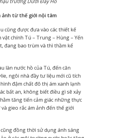
i hậu trường Dưới Đáy Hồ
m ảnh từ thế giới nội tâm
rêu cũng được đưa vào các thiết kế
ân vật chính Tú – Trung – Hùng – Yến
t, đang bao trùm và thì thầm kể
u làn nước hồ của Tú, đến căn
e, ngôi nhà đầy tư liệu mới cũ tích
hình đậm chất đô thị ám xanh lạnh
c bất an, không biết điều gì sẽ xảy
 nhằm tăng tiến cảm giác những thực
 và gieo rắc ám ảnh đến thế giới
 cũng đồng thời sử dụng ánh sáng
ảo ở các môi trường nước hoặc tăng