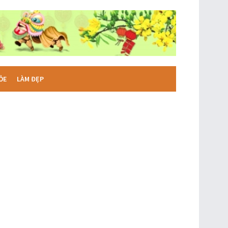
ỎE
LÀM ĐẸP