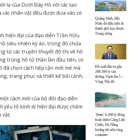
mới lạ của Dưới Đáy Hồ với các tạo
a các nhân vật đều được đưa vào có
Quảng Ninh, Bắc
Ninh đủ điều kiện là
thành phố trực thuộc
Trung ương
ảnh hiện đại của đạo diễn Trần Hữu
hồ siêu nhiên kỳ ảo, trong đó chứa
ng từ các truyền thuyết đô thị về hồ
g trùng hồ tử thần lần đầu tiên, có
Hồ đã chọn cách tiếp cận mới mẻ mà
Đề xuất đầu tư gần
288.300 tỷ xây
ang, trang phục và thiết kế bối cảnh,
đường Vành đai 5 –
Vùng Thủ đô
một cách mới của bộ đôi đạo diễn
 yếu tố kinh dị hiện đại được chăm
 vật.
‘Bơm’ 6.200 tỷ đồng
hoàn thiện Cảng Liên
Chiểu, Đà Nẵng
hướng tới siêu cảng
container