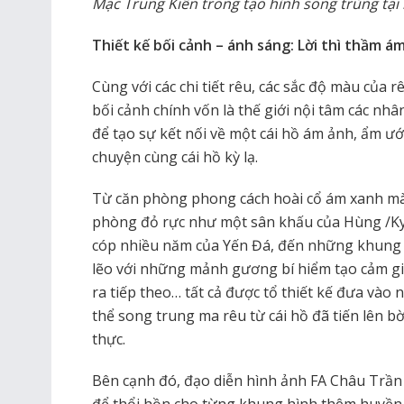
Mạc Trung Kiên trong tạo hình song trùng tạ
Thiết kế bối cảnh – ánh sáng: Lời thì thầm á
Cùng với các chi tiết rêu, các sắc độ màu của 
bối cảnh chính vốn là thế giới nội tâm các nh
để tạo sự kết nối về một cái hồ ám ảnh, ẩm ướ
chuyện cùng cái hồ kỳ lạ.
Từ căn phòng phong cách hoài cổ ám xanh mà
phòng đỏ rực như một sân khấu của Hùng /Kyli
cóp nhiều năm của Yến Đá, đến những khung 
lẽo với những mảnh gương bí hiểm tạo cảm giá
ra tiếp theo… tất cả được tổ thiết kế đưa vào
thể song trung ma rêu từ cái hồ đã tiến lên bờ
thực.
Bên cạnh đó, đạo diễn hình ảnh FA Châu Trần
để thổi hồn cho từng khung hình thêm huyền 