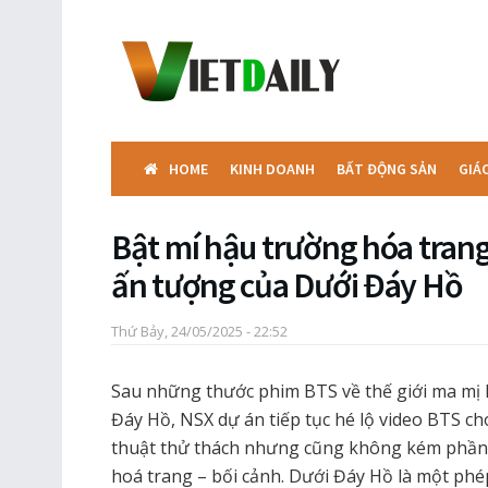
HOME
KINH DOANH
BẤT ĐỘNG SẢN
GIÁ
Bật mí hậu trường hóa trang
ấn tượng của Dưới Đáy Hồ
Thứ Bảy, 24/05/2025 - 22:52
Sau những thước phim BTS về thế giới ma mị 
Đáy Hồ, NSX dự án tiếp tục hé lộ video BTS c
thuật thử thách nhưng cũng không kém phần t
hoá trang – bối cảnh. Dưới Đáy Hồ là một phé