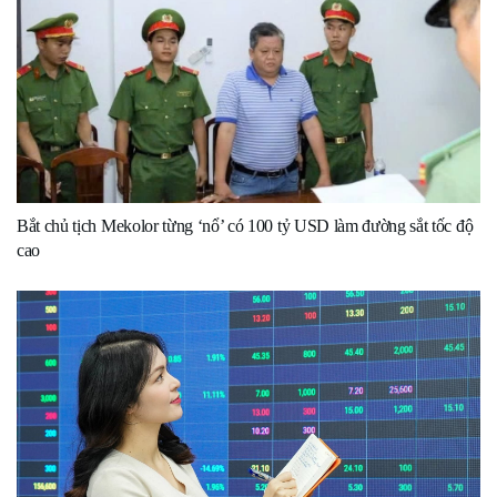
Bắt chủ tịch Mekolor từng ‘nổ’ có 100 tỷ USD làm đường sắt tốc độ
cao