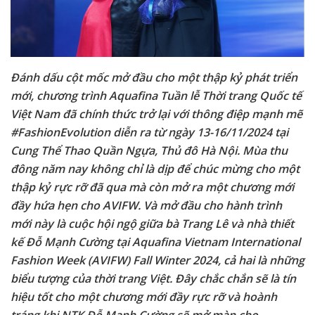
Đánh dấu cột mốc mở đầu cho một thập kỷ phát triển
mới, chương trình Aquafina Tuần lễ Thời trang Quốc tế
Việt Nam đã chính thức trở lại với thông điệp mạnh mẽ
#FashionEvolution diễn ra từ ngày 13-16/11/2024 tại
Cung Thể Thao Quần Ngựa, Thủ đô Hà Nội. Mùa thu
đông năm nay không chỉ là dịp để chúc mừng cho một
thập kỷ rực rỡ đã qua mà còn mở ra một chương mới
đầy hứa hẹn cho AVIFW. Và mở đầu cho hành trình
mới này là cuộc hội ngộ giữa bà Trang Lê và nhà thiết
kế Đỗ Mạnh Cường tại Aquafina Vietnam International
Fashion Week (AVIFW) Fall Winter 2024, cả hai là những
biểu tượng của thời trang Việt. Đây chắc chắn sẽ là tín
hiệu tốt cho một chương mới đầy rực rỡ và hoành
tráng khi NTK Đỗ Mạnh Cường sẽ mở màn cho