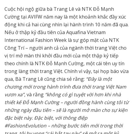
Cuộc hội ngộ giữa bà Trang Lê và NTK Đỗ Mạnh
Cường tại AVIFW năm nay là một khoảnh khắc đầy xúc
động khi cả hai cùng nhìn lại hành trình 10 năm đã qua.
Nếu ở thập kỷ đầu tiên của Aquafina Vietnam
International Fashion Week là sự góp mặt của NTK
Công Trí – người anh cả của ngành thời trang Việt cho
vị trí mở màn thì khởi đầu mới của một thập kỷ tiếp
theo chính là NTK Đỗ Mạnh Cường, một cái tên uy tín
trong làng thời trang Việt. Chính vì vậy, tại họp báo vừa
qua, Bà Trang Lê cũng chia sẻ rằng:
“Đây là một
chương mới trong hành trình đưa thời trang Việt Nam
vươn xa”
, và rằng
“không có gì tuyệt vời hơn khi nhà
thiết kế Đỗ Mạnh Cường – người đồng hành cùng tôi từ
những ngày đầu tiên – sẽ là người mở màn cho sự kiện
đặc biệt này. Đặc biệt, với thông điệp
#FashionEvolution – những bước tiến mới trong thời
trang, tôi hy vọng “cái bắt tay này” sẽ mở ra một kỷ