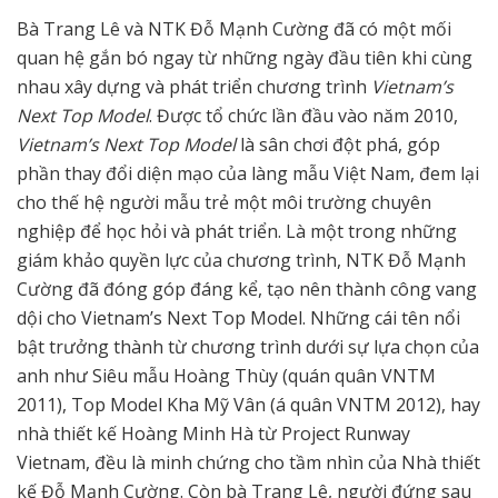
Bà Trang Lê và NTK Đỗ Mạnh Cường đã có một mối
quan hệ gắn bó ngay từ những ngày đầu tiên khi cùng
nhau xây dựng và phát triển chương trình
Vietnam’s
Next Top Model
. Được tổ chức lần đầu vào năm 2010,
Vietnam’s Next Top Model
là sân chơi đột phá, góp
phần thay đổi diện mạo của làng mẫu Việt Nam, đem lại
cho thế hệ người mẫu trẻ một môi trường chuyên
nghiệp để học hỏi và phát triển. Là một trong những
giám khảo quyền lực của chương trình, NTK Đỗ Mạnh
Cường đã đóng góp đáng kể, tạo nên thành công vang
dội cho Vietnam’s Next Top Model. Những cái tên nổi
bật trưởng thành từ chương trình dưới sự lựa chọn của
anh như Siêu mẫu Hoàng Thùy (quán quân VNTM
2011), Top Model Kha Mỹ Vân (á quân VNTM 2012), hay
nhà thiết kế Hoàng Minh Hà từ Project Runway
Vietnam, đều là minh chứng cho tầm nhìn của Nhà thiết
kế Đỗ Mạnh Cường. Còn bà Trang Lê, người đứng sau