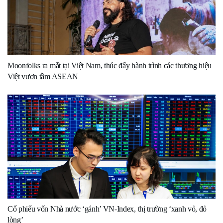
Moonfolks ra mắt tại Việt Nam, thúc đẩy hành trình các thương hiệu
Việt vươn tầm ASEAN
Cổ phiếu vốn Nhà nước ‘gánh’ VN-Index, thị trường ‘xanh vỏ, đỏ
lòng’