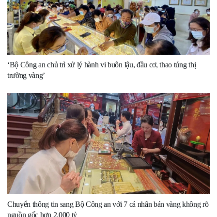
‘Bộ Công an chủ trì xử lý hành vi buôn lậu, đầu cơ, thao túng thị
trường vàng’
Chuyển thông tin sang Bộ Công an với 7 cá nhân bán vàng không rõ
nguồn gốc hơn 2.000 tỷ