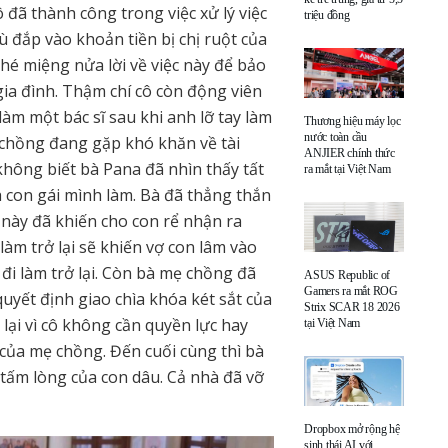
 đã thành công trong việc xử lý việc
triệu đồng
ù đắp vào khoản tiền bị chị ruột của
é miệng nửa lời về việc này để bảo
gia đình. Thậm chí cô còn động viên
làm một bác sĩ sau khi anh lỡ tay làm
Thương hiệu máy lọc
nước toàn cầu
 chồng đang gặp khó khăn về tài
ANJIER chính thức
 không biết bà Pana đã nhìn thấy tất
ra mắt tại Việt Nam
nh con gái mình làm. Bà đã thẳng thắn
u này đã khiến cho con rể nhận ra
làm trở lại sẽ khiến vợ con lâm vào
đi làm trở lại. Còn bà mẹ chồng đã
ASUS Republic of
Gamers ra mắt ROG
uyết định giao chìa khóa két sắt của
Strix SCAR 18 2026
lại vì cô không cần quyền lực hay
tại Việt Nam
 của mẹ chồng. Đến cuối cùng thì bà
tấm lòng của con dâu. Cả nhà đã vỡ
Dropbox mở rộng hệ
sinh thái AI với