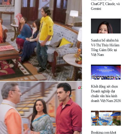
ChatGPT, Claude, và
Gemini
Sandoz bổ nhiệm bà
Võ Thị Thúy Hà làm
Tổng Giám Đốc tại
Việt Nam
Khởi động xét chọn
Doanh nghiệp đạt
chuẩn văn hóa kinh
doanh Việt Nam 2026
Booking.com khơi