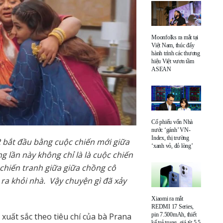
Moonfolks ra mắt tại
Việt Nam, thúc đẩy
hành trình các thương
hiệu Việt vươn tầm
ASEAN
Cổ phiếu vốn Nhà
nước ‘gánh’ VN-
Index, thị trường
 bắt đầu bằng cuộc chiến mới giữa
‘xanh vỏ, đỏ lòng’
g lần này không chỉ là là cuộc chiến
 chiến tranh giữa giữa chồng cô
 ra khỏi nhà. Vậy chuyện gì đã xảy
Xiaomi ra mắt
REDMI 17 Series,
 xuất sắc theo tiêu chí của bà Prana
pin 7.500mAh, thiết
kế trẻ trung, giá từ 5,5