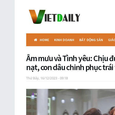
HOME
KINH DOANH
BẤT ĐỘNG SẢN
GIÁ
Âm mưu và Tình yêu: Chịu đự
nạt, con dâu chinh phục trá
Thứ Bảy, 16/12/2023 - 09:18