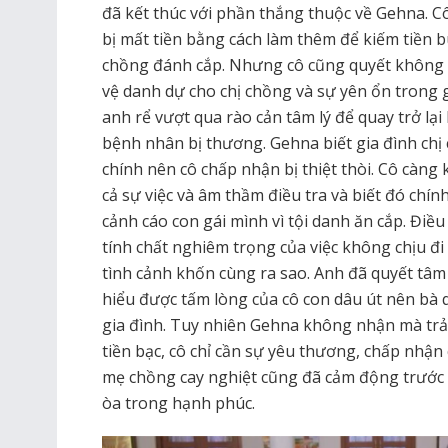
đã kết thúc với phần thắng thuộc về Gehna. Cô
bị mất tiền bằng cách làm thêm để kiếm tiền b
chồng đánh cắp. Nhưng cô cũng quyết không h
vệ danh dự cho chị chồng và sự yên ổn trong 
anh rể vượt qua rào cản tâm lý để quay trở lại 
bệnh nhân bị thương. Gehna biết gia đình chị
chính nên cô chấp nhận bị thiệt thòi. Cô càng
cả sự việc và âm thầm điều tra và biết đó chí
cảnh cáo con gái mình vì tội danh ăn cắp. Điề
tính chất nghiêm trọng của việc không chịu đi 
tình cảnh khốn cùng ra sao. Anh đã quyết tâm 
hiểu được tấm lòng của cô con dâu út nên bà q
gia đình. Tuy nhiên Gehna không nhận mà trả 
tiền bạc, cô chỉ cần sự yêu thương, chấp nhận
mẹ chồng cay nghiệt cũng đã cảm động trước 
òa trong hạnh phúc.