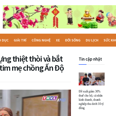
O DỤC
GIẢI TRÍ
CÔNG NGHỆ
XE
ĐỜI SỐNG
DU LỊCH
SỨC KH
ng thiệt thòi và bắt
Tin cập nhật
i tim mẹ chồng Ấn Độ
Đề xuất giảm 30%
thuế cho hộ, cá nhân
kinh doanh, doanh
nghiệp thu dưới 10 tỷ
đồng