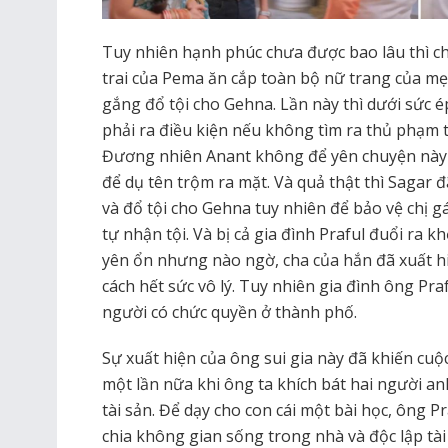
Tuy nhiên hạnh phúc chưa được bao lâu thì ch
trai của Pema ăn cắp toàn bộ nữ trang của mẹ
gắng đổ tội cho Gehna. Lần này thì dưới sức é
phải ra điều kiện nếu không tìm ra thủ phạm t
Đương nhiên Anant không để yên chuyện này
để dụ tên trộm ra mặt. Và quả thật thì Sagar 
và đổ tội cho Gehna tuy nhiên để bảo vệ chị 
tự nhận tội. Và bị cả gia đình Praful đuổi ra
yên ổn nhưng nào ngờ, cha của hắn đã xuất hi
cách hết sức vô lý. Tuy nhiên gia đình ông Pra
người có chức quyền ở thành phố.
Sự xuất hiện của ông sui gia này đã khiến cuộ
một lần nữa khi ông ta khích bát hai người a
tài sản. Để dạy cho con cái một bài học, ông 
chia không gian sống trong nhà và độc lập tài 