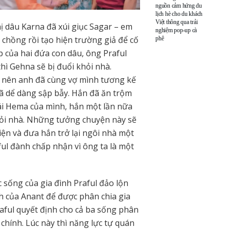
nguồn cảm hứng du
lịch hè cho du khách
Việt thông qua trải
ị dâu Karna đã xúi giục Sagar – em
nghiệm pop-up cà
 chồng rồi tạo hiện trường giả để cố
phê
p của hai đứa con dâu, ông Praful
hì Gehna sẽ bị đuổi khỏi nhà.
 nên anh đã cùng vợ mình tương kế
đã dể dàng sập bẫy. Hắn đã ăn trộm
gái Hema của mình, hắn một lần nữa
 khỏi nhà. Những tưởng chuyện này sẽ
ện và đưa hắn trở lại ngôi nhà một
ful đành chấp nhận vì ông ta là một
c sống của gia đình Praful đảo lộn
nh của Anant để được phân chia gia
Praful quyết định cho cả ba sống phân
chính. Lúc này thì năng lực tự quán