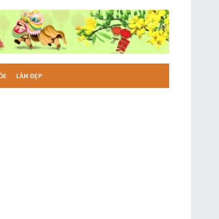
ỎE
LÀM ĐẸP