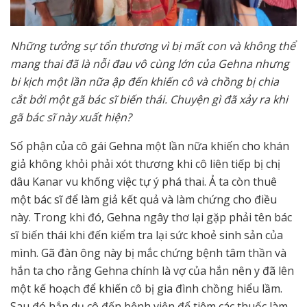
Những tưởng sự tổn thương vì bị mất con và không thể
mang thai đã là nỗi đau vô cùng lớn của Gehna nhưng
bi kịch một lần nữa ập đến khiến cô và chồng bị chia
cắt bởi một gã bác sĩ biến thái. Chuyện gì đã xảy ra khi
gã bác sĩ này xuất hiện?
Số phận của cô gái Gehna một lần nữa khiến cho khán
giả không khỏi phải xót thương khi cô liên tiếp bị chị
dâu Kanar vu khống việc tự ý phá thai. Ả ta còn thuê
một bác sĩ để làm giả kết quả và làm chứng cho điều
này. Trong khi đó, Gehna ngây thơ lại gặp phải tên bác
sĩ biến thái khi đến kiểm tra lại sức khoẻ sinh sản của
mình. Gã đàn ông này bị mắc chứng bệnh tâm thần và
hắn ta cho rằng Gehna chính là vợ của hắn nên y đã lên
một kế hoạch để khiến cô bị gia đình chồng hiểu lầm.
Sau đó hắn dụ cô đến bệnh viện để tiêm các thuốc làm