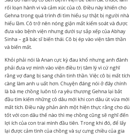
rối loạn hành vi và cảm xúc của cô. Điều này khiến cho
Gehna trong quá trình đi tìm hiểu sự thật bị người nhà
hiểu lầm. Cô trở nên nóng giận mất kiểm soát và được
đưa vào bệnh viện nhưng dưới sự sắp xếp của Abhay
Sinha – gã bác sĩ biến thái. Cô bị ép vào viện tâm thần
và biến mất.
Khỏi phải nói là Anan cực kỳ đau khổ nhưng anh đành
phải đưa vợ mình vào viện điều trị tâm lý vì cứ nghĩ
rằng vợ đang bị sang chấn tinh thần. Việc cô bị mất tích
càng làm anh u uất hơn. Chuyện đáng nói ở đây chính
là bà mẹ chồng luôn tỏ ra yêu thương Gehna lại bắt
đầu tìm kiếm những cô dâu mới khi con dâu út vừa mới
mất tích. Điều này phản ánh một hiện thực rằng cho dù
tốt với con dâu thế nào thì mẹ chồng cũng sẽ nghĩ đến
lợi ích của con trai mình đầu tiên. Trong khi đó, để lấy
lại được cảm tình của chồng và sự cưng chiều của gia