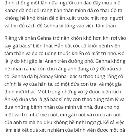
đình chồng một lần nữa, người con dâu đầy mưu mô
Kanar đã nói dối rằng bản thân mình đã có thai. Cô ta
không hề khó khăn để diễn xuất trước mặt mọi người
và tìm đủ cách để Gehna bị tống vào viện tâm thần.
Riêng về phần Gehna trở nên khốn khổ hơn khi rơi vào
tay gã bác sĩ biến thái. Hắn bắt cóc cô khỏi bệnh viện
tâm thần và ép cô uống thuốc khiến cô mất trí nhớ. Đó
là lý do khi gặp lại Anan trên đường phố, Gehna không
hề nhận ra mà còn cho rằng anh đang có ý đồ xấu với
cô. Gehna đã bị Abhay Sinha- bác sĩ thao túng rằng cô
chính là vợ của hắn ta, có một đứa con trai và một gia
đình mới khác. Một trong những vô lý được biên kịch
Ấn Độ đưa vào là gã bác sĩ này còn thao túng tâm lý và
đưa những bệnh nhân của mình về nhà, đưa cho họ
một vai trò như mẹ ruột, em gái ruột và con trai ruột
của anh ta mà họ đều không hề nghi ngờ gì. Kể cả việc
làm giả kết quả xét nghiệm của bệnh viện được một bà