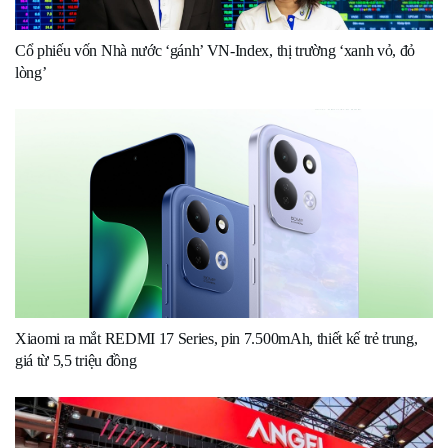
Cổ phiếu vốn Nhà nước ‘gánh’ VN-Index, thị trường ‘xanh vỏ, đỏ
lòng’
Xiaomi ra mắt REDMI 17 Series, pin 7.500mAh, thiết kế trẻ trung,
giá từ 5,5 triệu đồng