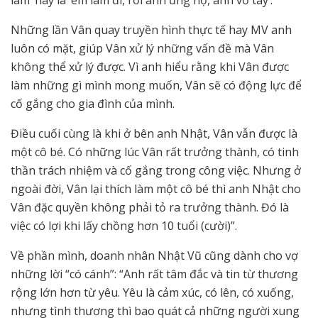
làm’ hay là ’em làm đi, rồi anh ủng hộ, anh vỗ tay’.
Những lần Vân quay truyền hình thực tế hay MV anh
luôn có mặt, giúp Vân xử lý những vấn đề mà Vân
không thể xử lý được. Vì anh hiểu rằng khi Vân được
làm những gì mình mong muốn, Vân sẽ có động lực để
cố gắng cho gia đình của mình.
Điều cuối cùng là khi ở bên anh Nhật, Vân vẫn được là
một cô bé. Có những lúc Vân rất trưởng thành, có tinh
thần trách nhiệm và cố gắng trong công việc. Nhưng ở
ngoài đời, Vân lại thích làm một cô bé thì anh Nhật cho
Vân đặc quyền không phải tỏ ra trưởng thành. Đó là
việc có lợi khi lấy chồng hơn 10 tuổi (cười)”.
Về phần mình, doanh nhân Nhật Vũ cũng dành cho vợ
những lời “có cánh”: “Anh rất tâm đắc và tin từ thương
rộng lớn hơn từ yêu. Yêu là cảm xúc, có lên, có xuống,
nhưng tình thương thì bao quát cả những người xung