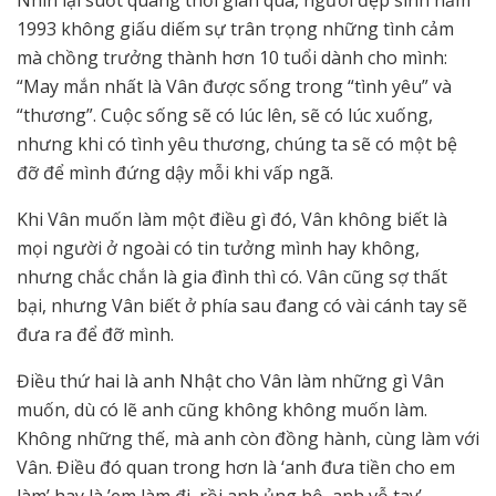
Nhìn lại suốt quãng thời gian qua, người đẹp sinh năm
1993 không giấu diếm sự trân trọng những tình cảm
mà chồng trưởng thành hơn 10 tuổi dành cho mình:
“May mắn nhất là Vân được sống trong “tình yêu” và
“thương”. Cuộc sống sẽ có lúc lên, sẽ có lúc xuống,
nhưng khi có tình yêu thương, chúng ta sẽ có một bệ
đỡ để mình đứng dậy mỗi khi vấp ngã.
Khi Vân muốn làm một điều gì đó, Vân không biết là
mọi người ở ngoài có tin tưởng mình hay không,
nhưng chắc chắn là gia đình thì có. Vân cũng sợ thất
bại, nhưng Vân biết ở phía sau đang có vài cánh tay sẽ
đưa ra để đỡ mình.
Điều thứ hai là anh Nhật cho Vân làm những gì Vân
muốn, dù có lẽ anh cũng không không muốn làm.
Không những thế, mà anh còn đồng hành, cùng làm với
Vân. Điều đó quan trong hơn là ‘anh đưa tiền cho em