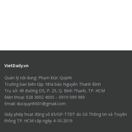
VietDaily.vn
Quản lý nội dung: Phạm Đức Quỳnh
Trưởng ban biên tập: Nhà báo Nguyễn Thanh Bình
Trụ sở: 49 đường D5, P. 25, Q. Bình Thạnh, TP. HCM
Điện thoại: 028 3602 4005 – 0919 099 989
Email: ducquynh001@gmail.com
Giấy phép hoạt động số 65/GP-TTĐT do Sở Thông tin và Truyền
thông TP. HCM cấp ngày 4-10-2019