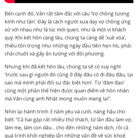
Bên cạnh đó, Vân rất tâm đắc với câu ‘Vợ chồng tương
kính như tân’. Đây là cách người xưa dạy vợ chồng ứng
xử với nhau như là lúc mới quen, như là một vị khách
quý. Khi kết hôn càng lâu, chúng ta càng dễ ‘xuề xòa’,
thiếu tôn trọng như những ngày đầu tiên hẹn hò, phải
chải chuốt và gây ấn tượng với đối phương.
Nhưng khi đã kết hôn lâu, chúng ta sẽ có suy nghĩ
‘trước sau gì người đó cũng ở đây đâu có đi đâu đâu, tại
sao mà mình phải đối sự đặc biệt hơn’. Từ ‘đàm đạo’
cũng một phần thể hiện được quan điểm về hôn nhân
mà Vân cùng anh Nhật mong muốn mang lại”.
Nhìn lại hành trình 3 năm yêu và cưới, nàng hậu cho
biết: “Cả hai gặp rất nhiều thử thách, từ lần đầu làm vợ,
làm mẹ, làm con dâu… cho đến những năm dịch, rồi cả
quá trình khởi nghiệp lẫn những vấn đề về sức khoẻ.