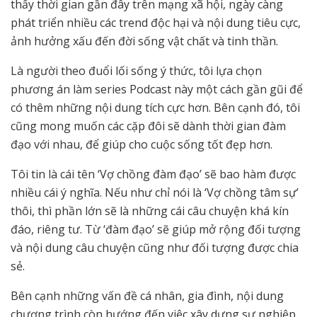
thấy thời gian gần đây trên mạng xã hội, ngày càng
phát triển nhiều các trend độc hại và nội dung tiêu cực,
ảnh hưởng xấu đến đời sống vật chất và tinh thần.
Là người theo đuổi lối sống ý thức, tôi lựa chọn
phương án làm series Podcast này một cách gần gũi để
có thêm những nội dung tích cực hơn. Bên cạnh đó, tôi
cũng mong muốn các cặp đôi sẽ dành thời gian đàm
đạo với nhau, để giúp cho cuộc sống tốt đẹp hơn.
Tôi tin là cái tên ‘Vợ chồng đàm đạo’ sẽ bao hàm được
nhiều cái ý nghĩa. Nếu như chỉ nói là ‘Vợ chồng tâm sự’
thôi, thì phần lớn sẽ là những cái câu chuyện khá kín
đáo, riêng tư. Từ ‘đàm đạo’ sẽ giúp mở rộng đối tượng
và nội dung câu chuyện cũng như đối tượng được chia
sẻ.
Bên cạnh những vấn đề cá nhân, gia đình, nội dung
chương trình còn hướng đến việc xây dựng sự nghiệp,