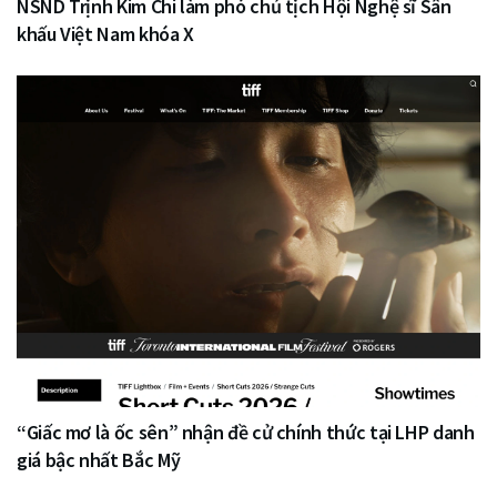
NSND Trịnh Kim Chi làm phó chủ tịch Hội Nghệ sĩ Sân
khấu Việt Nam khóa X
“Giấc mơ là ốc sên” nhận đề cử chính thức tại LHP danh
giá bậc nhất Bắc Mỹ