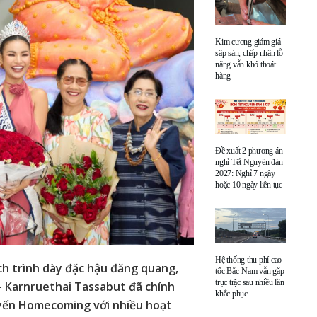
Kim cương giảm giá
sập sàn, chấp nhận lỗ
nặng vẫn khó thoát
hàng
Đề xuất 2 phương án
nghỉ Tết Nguyên đán
2027: Nghỉ 7 ngày
hoặc 10 ngày liên tục
Hệ thống thu phí cao
ch trình dày đặc hậu đăng quang,
tốc Bắc-Nam vẫn gặp
trục trặc sau nhiều lần
– Karnruethai Tassabut đã chính
khắc phục
uyến Homecoming với nhiều hoạt