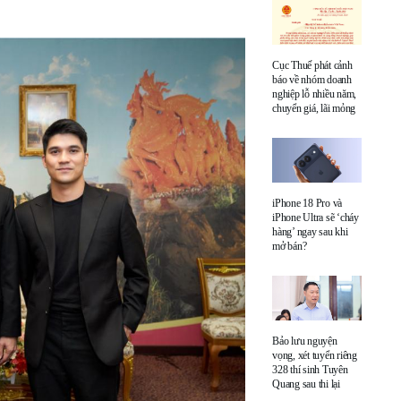
Cục Thuế phát cảnh
báo về nhóm doanh
nghiệp lỗ nhiều năm,
chuyển giá, lãi mỏng
iPhone 18 Pro và
iPhone Ultra sẽ ‘cháy
hàng’ ngay sau khi
mở bán?
Bảo lưu nguyện
vọng, xét tuyển riêng
328 thí sinh Tuyên
Quang sau thi lại