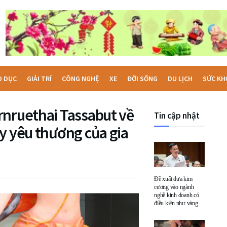
O DỤC
GIẢI TRÍ
CÔNG NGHỆ
XE
ĐỜI SỐNG
DU LỊCH
SỨC KH
rnruethai Tassabut về
Tin cập nhật
y yêu thương của gia
Đề xuất đưa kim
cương vào ngành
nghề kinh doanh có
điều kiện như vàng