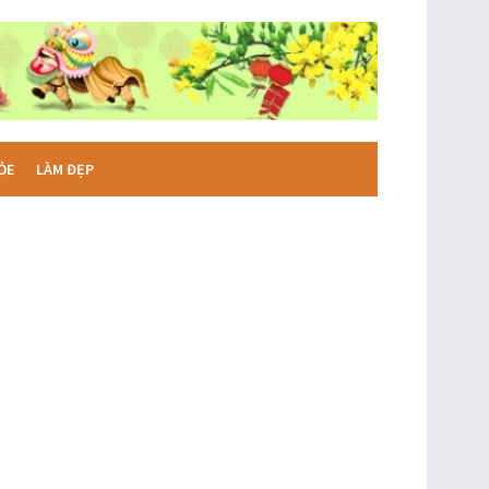
ỎE
LÀM ĐẸP