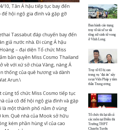
/10, Tân Á hậu tiếp tục bay đến
 để hội ngộ gia đình và gặp gỡ
Ban hành cáo trạng
truy tố tài xế xe tải
ethai Tassabut đáp chuyến bay đến
tông nữ sinh tử vong
ở Vĩnh Long
n giả nước nhà. Đi cùng Á hậu
 Hoàng – đại diện Tổ chức Miss
 nắm bản quyền Miss Cosmo Thailand
ở về với xứ sở chùa Vàng, nàng Á
Truy tố 65 bị can
ền thống của quê hương và dành
trong vụ ‘đại án’ xảy
Wat Arun.\
ra tại Viện Pháp y tâm
thần Trung ương
t cùng tổ chức Miss Cosmo tiếp tục
à của cô để hội ngộ gia đình và gặp
i là một thành phố nằm ở vùng
Tổ chức thi lại tất cả
0 km. Quê nhà của Mook sở hữu
các môn tại Điểm thi
ông kém phần hùng vĩ của cao
Trường THPT
Chuyên Tuyên