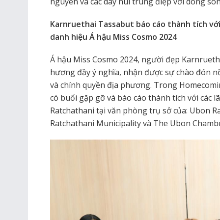
nguyên và các dãy núi trùng điệp với dòng sô
Karnruethai Tassabut báo cáo thành tích với
danh hiệu Á hậu Miss Cosmo 2024
Á hậu Miss Cosmo 2024, người đẹp Karnruetha
hương đầy ý nghĩa, nhận được sự chào đón nồ
và chính quyền địa phương. Trong Homecomi
có buổi gặp gỡ và báo cáo thành tích với các
Ratchathani tại văn phòng trụ sở của: Ubon Ra
Ratchathani Municipality và The Ubon Chamb