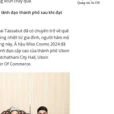
ng Mun chảy qua.
Quang vào 14-15/8
 lãnh đạo thành phố sau khi đạt
i Tassabut đã có chuyến trở về quê
ng nhiệt từ gia đình, người hâm mộ
ng này, Á hậu Miss Cosmo 2024 đã
 lãnh đạo cấp cao của thành phố Ubon
tchathani City Hall, Ubon
er Of Commerce.