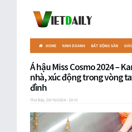
HOME
KINH DOANH
BẤT ĐỘNG SẢN
GIÁ
Á hậu Miss Cosmo 2024 – Ka
nhà, xúc động trong vòng ta
đình
Thứ Bảy, 26/10/2024 - 20:15