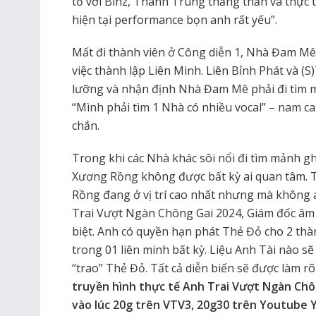
tỏ với Binz, Thành Trung thẳng thắn và thực 
hiện tại performance bọn anh rất yếu”.
Mất đi thành viên ở Công diễn 1, Nhà Đam Mê
việc thành lập Liên Minh. Liên Bỉnh Phát và 
lưỡng và nhận định Nhà Đam Mê phải đi tìm m
“Mình phải tìm 1 Nhà có nhiều vocal” – nam ca 
chắn.
Trong khi các Nhà khác sôi nổi đi tìm mảnh g
Xương Rồng không được bất kỳ ai quan tâm. 
Rồng đang ở vị trí cao nhất nhưng mà không ai
Trai Vượt Ngàn Chông Gai 2024, Giám đốc âm 
biệt. Anh có quyền hạn phát Thẻ Đỏ cho 2 thà
trong 01 liên minh bất kỳ. Liệu Anh Tài nào 
“trao” Thẻ Đỏ. Tất cả diễn biến sẽ được làm r
truyền hình thực tế Anh Trai Vượt Ngàn Chôn
vào lúc 20g trên VTV3, 20g30 trên Youtube