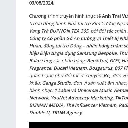
03/08/2024.
Chương trình truyền hình thực tế
Anh Trai V
trợ và đồng hành Nhà tài trợ Kim Cương Ngâ
Vàng
Trà
BUPNON TEA 365
, bởi đối tác chiến
Công ty Cổ phần Gỗ An Cường
và
Thiết Bị Nh
Huân
, đồng tài trợ Đồng –
nhãn hàng chăm só
hiệu Điện tử gia dụng Samsung Bespoke, Thư
Balm
cùng các nhãn hàng:
Ben&Tod, GOS, Hải
Fragrance, Ducati Vietnam, Bosgaurus, 007 F
quan trọng như
đối tác di chuyển:
Be,
đơn vị
khấu:
Ganga Studio,
đơn vị sản xuất âm nhạc;
hành nhạc:
1 Label và Universal Music Vietn
Network, YouNet Advocacy Marketing, TikTok
BIZMAN MEDIA, The Influencer Vietnam, Rad
Double U, TRUM Agency.