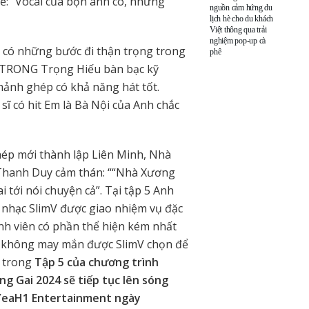
tế: “Vocal của bọn anh có, nhưng
nguồn cảm hứng du
lịch hè cho du khách
Việt thông qua trải
nghiệm pop-up cà
 có những bước đi thận trọng trong
phê
(S)TRONG Trọng Hiếu bàn bạc kỹ
ảnh ghép có khả năng hát tốt.
sĩ có hit Em là Bà Nội của Anh chắc
hép mới thành lập Liên Minh, Nhà
Thanh Duy cảm thán: ““Nhà Xương
 tới nói chuyện cả”. Tại tập 5 Anh
nhạc SlimV được giao nhiệm vụ đặc
nh viên có phần thể hiện kém nhất
sẽ không may mắn được SlimV chọn để
õ trong
Tập 5 của chương trình
g Gai 2024 sẽ tiếp tục lên sóng
 YeaH1 Entertainment ngày