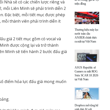
i Nhà sẽ có các chiến lược riêng và
triệu đồng
, mỗi Liên Minh sẽ phải trình diễn 2
iễn. Đặc biệt, mỗi tiết mục được phép
 mỗi thành viên phải trình diễn ít
Thương hiệu máy lọc
nước toàn cầu
ANJIER chính thức
ấu giá 2 tiết mục gồm có vocal và
ra mắt tại Việt Nam
 Minh được cộng lại và trở thành
iên Minh sẽ tiến hành 2 bước đấu giá
ASUS Republic of
Gamers ra mắt ROG
Strix SCAR 18 2026
tại Việt Nam
à số điểm hỏa lực đấu giá mong muốn
 bảng.
Dropbox mở rộng hệ
sinh thái AI với