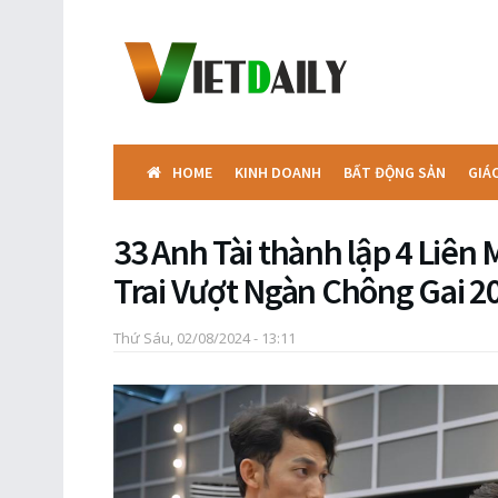
HOME
KINH DOANH
BẤT ĐỘNG SẢN
GIÁ
33 Anh Tài thành lập 4 Liên
Trai Vượt Ngàn Chông Gai 2
Thứ Sáu, 02/08/2024 - 13:11