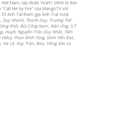
i Việt Nam, tập đoàn YeaH1 chính là đơn
h “Call Me by Fire” của MangoTV với
 33 Anh Tài tham gia Anh Trai Vượt
n, Duy Khánh, Thanh Duy, Trương Thế
Đăng Khôi, Bùi Công Nam, Kiên Ứng, S.T
g, HuyR, Nguyễn Trần Duy Nhất, Tiến
 Hiếu), Phan Đinh Tùng, Đinh Tiến Đạt,
 Hà Lê, Kay Trần, Binz, Hồng Sơn và