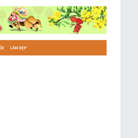
ỎE
LÀM ĐẸP