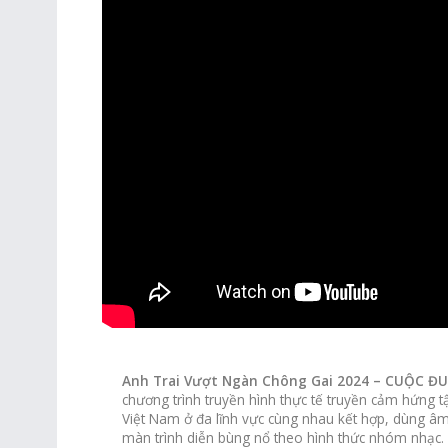
Anh Trai Vượt Ngàn Chông Gai 2024 – CUỘC ĐU
chương trình truyền hình thực tế truyền cảm hứng
Việt Nam ở đa lĩnh vực cùng nhau kết hợp, dùng â
màn trình diễn bùng nổ theo hình thức nhóm nhạc