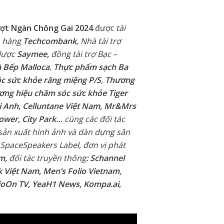
ượt Ngàn Chông Gai 2024
được
tài
n hàng
Techcombank
, Nhà tài trợ
 lược
Saymee,
đồng tài trợ Bạc –
à Bếp Malloca
,
Thực phẩm sạch Ba
c sức khỏe răng miệng P/S
,
Thương
ơng hiệu chăm sóc sức khỏe Tiger
 Anh, Celluntane Việt Nam, Mr&Mrs
lower, City Park…
cùng các đối tác
 sản xuất hình ảnh và dàn dựng sân
 SpaceSpeakers Label, đơn vị phát
am,
đối tác truyền thông
: Schannel
 Việt Nam, Men’s Folio Vietnam,
ioOn TV, YeaH1 News, Kompa.ai,