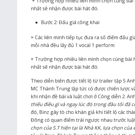
+ Trường hợp nhiều liên minh chọn cùng bài h
nhất sẽ nhận được bài hát đó.
Bước 2: Đấu giá công khai
+ Các liên minh tiếp tục đưa ra số điểm đấu gi
mỗi nhà đều lấy đủ 1 vocal 1 perform
+ Trường hợp nhiều liên minh chọn cùng bài h
nhất sẽ nhận được bài hát đó.
Theo diễn biến được tiết lộ từ trailer tập 5 
MC Thành Trung lập tức có được chiến lược v
khi nhận đề bài và luật chơi ở Công diễn 2. Anh
thiếu điều gì và ngay lúc đó trong đầu tôi đã
đó, Binz gây tò cho khán giả khi tiết lộ các 
Đông có quan điểm trái ngược nhau trước luật c
chọn của S.T hiện tại là Nhà KK, lựa chọn của 