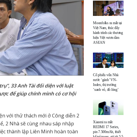
Moonfolks ra mắt tại
Việt Nam, thúc đẩy
hành trình các thương
hiệu Việt vươn tầm
ASEAN
Cổ phiếu vốn Nhà
nước ‘gánh’ VN-
ụ”, 33 Anh Tài đối diện với luật
Index, thị trường
‘xanh vỏ, đỏ lòng’
lược để giúp chính mình có cơ hội
iện với thử thách mới ở Công diễn 2
Xiaomi ra mắt
thể, 2 Nhà sẽ cùng nhau sáp nhập
REDMI 17 Series,
Việc thành lập Liên Minh hoàn toàn
pin 7.500mAh, thiết
kế trẻ trung, giá từ 5,5