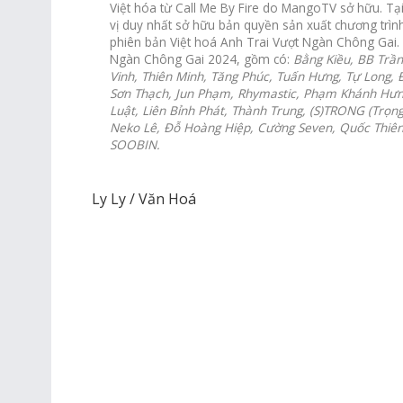
Việt hóa từ Call Me By Fire do MangoTV sở hữu. Tạ
vị duy nhất sở hữu bản quyền sản xuất chương trìn
phiên bản Việt hoá Anh Trai Vượt Ngàn Chông Gai.
Ngàn Chông Gai 2024, gồm có:
Bằng Kiều, BB Trầ
Vinh, Thiên Minh, Tăng Phúc, Tuấn Hưng, Tự Long, 
Sơn Thạch, Jun Phạm, Rhymastic, Phạm Khánh Hưn
Luật, Liên Bỉnh Phát, Thành Trung, (S)TRONG (Trọng
Neko Lê, Đỗ Hoàng Hiệp, Cường Seven, Quốc Thiên,
SOOBIN.
Ly Ly / Văn Hoá