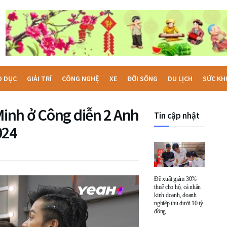
O DỤC
GIẢI TRÍ
CÔNG NGHỆ
XE
ĐỜI SỐNG
DU LỊCH
SỨC KH
 Minh ở Công diễn 2 Anh
Tin cập nhật
024
Đề xuất giảm 30%
thuế cho hộ, cá nhân
kinh doanh, doanh
nghiệp thu dưới 10 tỷ
đồng