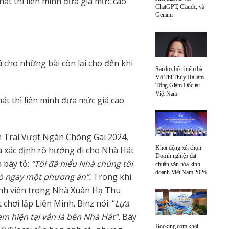
át thì liên minh đưa giá mức cao
ChatGPT, Claude, và
Gemini
á cho những bài còn lại cho đến khi
Sandoz bổ nhiệm bà
Võ Thị Thúy Hà làm
Tổng Giám Đốc tại
Việt Nam
át thì liên minh đưa mức giá cao
Anh Trai Vượt Ngàn Chông Gai 2024,
Khởi động xét chọn
à xác định rõ hướng đi cho Nhà Hát
Doanh nghiệp đạt
 bày tỏ:
“Tôi đã hiểu Nhà chúng tôi
chuẩn văn hóa kinh
doanh Việt Nam 2026
 có ngay một phương án”.
Trong khi
thành viên trong Nhà Xuân Hạ Thu
hơi lập Liên Minh. Binz nói: “
Lựa
em hiện tại vẫn là bên Nhà Hát”.
Bày
Booking.com khơi