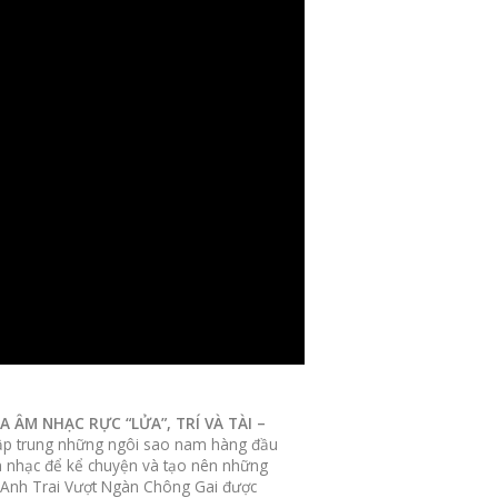
A ÂM NHẠC RỰC “LỬA”, TRÍ VÀ TÀI –
 tập trung những ngôi sao nam hàng đầu
m nhạc để kể chuyện và tạo nên những
. Anh Trai Vượt Ngàn Chông Gai được