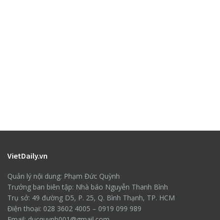
VietDaily.vn
Quản lý nội dung: Phạm Đức Quỳnh
Trưởng ban biên tập: Nhà báo Nguyễn Thanh Bình
Trụ sở: 49 đường D5, P. 25, Q. Bình Thạnh, TP. HCM
Điện thoại: 028 3602 4005 – 0919 099 989
Email: ducquynh001@gmail.com