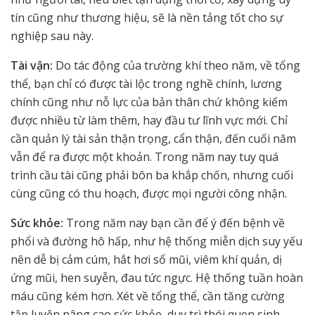
tín cũng như thương hiệu, sẽ là nền tảng tốt cho sự
nghiệp sau này.
Tài vận:
Do tác động của trường khí theo năm, về tổng
thể, bạn chỉ có được tài lộc trong nghề chính, lương
chính cũng như nỗ lực của bản thân chứ không kiếm
được nhiều từ làm thêm, hay đầu tư lĩnh vực mới. Chỉ
cần quản lý tài sản thận trọng, cẩn thận, đến cuối năm
vẫn để ra được một khoản. Trong năm nay tuy quá
trình cầu tài cũng phải bôn ba khắp chốn, nhưng cuối
cùng cũng có thu hoạch, được mọi người công nhận.
Sức khỏe:
Trong năm nay bạn cần để ý đến bệnh về
phổi và đường hô hấp, như hệ thống miễn dịch suy yếu
nên dễ bị cảm cúm, hắt hơi sổ mũi, viêm khí quản, dị
ứng mũi, hen suyễn, đau tức ngực. Hệ thống tuần hoàn
máu cũng kém hơn. Xét về tổng thể, cần tăng cường
tập luyện nâng cao sức khỏe, duy trì thói quen sinh