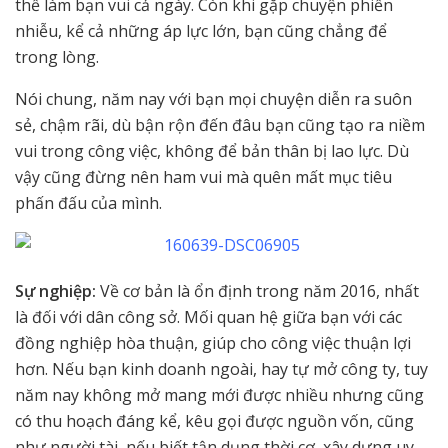
thể làm bạn vui cả ngày. Còn khi gặp chuyện phiền
nhiễu, kể cả những áp lực lớn, bạn cũng chẳng để
trong lòng.
Nói chung, năm nay với bạn mọi chuyện diễn ra suôn
sẻ, chậm rãi, dù bận rộn đến đâu bạn cũng tạo ra niềm
vui trong công việc, không để bản thân bị lao lực. Dù
vậy cũng đừng nên ham vui mà quên mất mục tiêu
phấn đấu của mình.
Sự nghiệp:
Về cơ bản là ổn định trong năm 2016, nhất
là đối với dân công sở. Mối quan hệ giữa bạn với các
đồng nghiệp hòa thuận, giúp cho công việc thuận lợi
hơn. Nếu bạn kinh doanh ngoài, hay tự mở công ty, tuy
năm nay không mở mang mới được nhiều nhưng cũng
có thu hoạch đáng kể, kêu gọi được nguồn vốn, cũng
như người tài, nếu biết tận dụng thời cơ, xây dựng uy