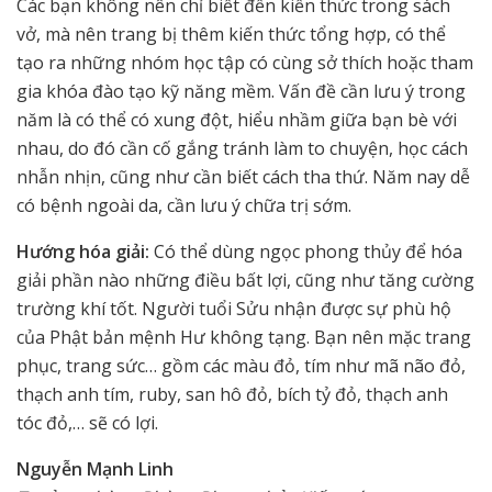
Các bạn không nên chỉ biết đến kiến thức trong sách
vở, mà nên trang bị thêm kiến thức tổng hợp, có thể
tạo ra những nhóm học tập có cùng sở thích hoặc tham
gia khóa đào tạo kỹ năng mềm. Vấn đề cần lưu ý trong
năm là có thể có xung đột, hiểu nhầm giữa bạn bè với
nhau, do đó cần cố gắng tránh làm to chuyện, học cách
nhẫn nhịn, cũng như cần biết cách tha thứ. Năm nay dễ
có bệnh ngoài da, cần lưu ý chữa trị sớm.
Hướng hóa giải:
Có thể dùng ngọc phong thủy để hóa
giải phần nào những điều bất lợi, cũng như tăng cường
trường khí tốt. Người tuổi Sửu nhận được sự phù hộ
của Phật bản mệnh Hư không tạng. Bạn nên mặc trang
phục, trang sức… gồm các màu đỏ, tím như mã não đỏ,
thạch anh tím, ruby, san hô đỏ, bích tỷ đỏ, thạch anh
tóc đỏ,… sẽ có lợi.
Nguyễn Mạnh Linh