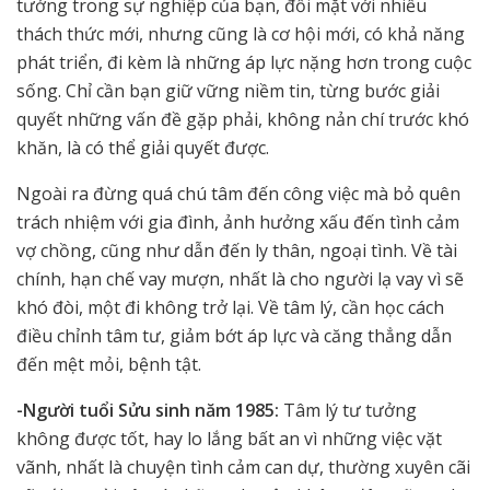
tưởng trong sự nghiệp của bạn, đối mặt với nhiều
thách thức mới, nhưng cũng là cơ hội mới, có khả năng
phát triển, đi kèm là những áp lực nặng hơn trong cuộc
sống. Chỉ cần bạn giữ vững niềm tin, từng bước giải
quyết những vấn đề gặp phải, không nản chí trước khó
khăn, là có thể giải quyết được.
Ngoài ra đừng quá chú tâm đến công việc mà bỏ quên
trách nhiệm với gia đình, ảnh hưởng xấu đến tình cảm
vợ chồng, cũng như dẫn đến ly thân, ngoại tình. Về tài
chính, hạn chế vay mượn, nhất là cho người lạ vay vì sẽ
khó đòi, một đi không trở lại. Về tâm lý, cần học cách
điều chỉnh tâm tư, giảm bớt áp lực và căng thẳng dẫn
đến mệt mỏi, bệnh tật.
-Người tuổi Sửu sinh năm 1985:
Tâm lý tư tưởng
không được tốt, hay lo lắng bất an vì những việc vặt
vãnh, nhất là chuyện tình cảm can dự, thường xuyên cãi