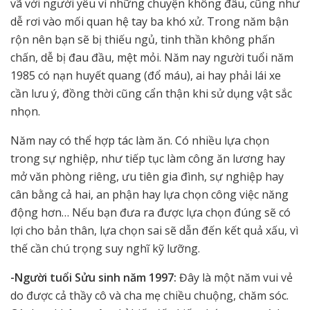
vã với người yêu vì những chuyện không đâu, cũng như
dễ rơi vào mối quan hệ tay ba khó xử. Trong năm bận
rộn nên bạn sẽ bị thiếu ngủ, tinh thần không phấn
chấn, dễ bị đau đầu, mệt mỏi. Năm nay người tuổi năm
1985 có nạn huyết quang (đổ máu), ai hay phải lái xe
cần lưu ý, đồng thời cũng cẩn thận khi sử dụng vật sắc
nhọn.
Năm nay có thể hợp tác làm ăn. Có nhiều lựa chọn
trong sự nghiệp, như tiếp tục làm công ăn lương hay
mở văn phòng riêng, ưu tiên gia đình, sự nghiệp hay
cân bằng cả hai, an phận hay lựa chọn công việc năng
động hơn… Nếu bạn đưa ra được lựa chọn đúng sẽ có
lợi cho bản thân, lựa chọn sai sẽ dẫn đến kết quả xấu, vì
thế cần chú trọng suy nghĩ kỹ lưỡng.
-Người tuổi Sửu sinh năm 1997:
Đây là một năm vui vẻ
do được cả thầy cô và cha mẹ chiều chuộng, chăm sóc.