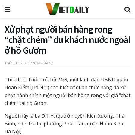
Xử phạt người bán hàng rong
“chặt chém” du khách nước ngoài
ở hồ Gươm
Thứ Hai, 25/03/2024 - 09:47
Theo báo Tuổi Trẻ, tối 24/3, một lãnh đạo UBND quận
Hoàn Kiếm (Hà Nội) cho biết cơ quan chức năng đã xử
phạt hành chính một người bán hàng rong với giá “chặt
chém” tại hồ Gươm.
Người này là bà Đ.T.H. (quê ở huyện Kiến Xương, Thái
Bình, hiện trú tại phường Phúc Tân, quận Hoàn Kiếm,
Hà Nội).