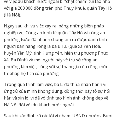
về việc du khách nước ngoài bị “chặt chém” túi táo nhỏ
với giá 200.000 đồng trên phố Thụy Khuê, quận Tây Hồ
(Hà Nội).
Ngay sau khi vụ việc xảy ra, bằng những biện pháp
nghiệp vụ, Công an kinh tế quận Tây Hồ và công an
phường Bưởi đã nhanh chóng tìm ra được danh tính
người bán hàng rong là bà B.T.L (quê xã Yên Hòa,
huyện Yên Mỹ, tỉnh Hưng Yên, hiện trú phường Phúc
Xá, Ba Đình) và mời người này về trụ sở công an
phường làm việc, cùng với sự tham gia của công chức
tư pháp hộ tịch của phường.
Trong quá trình làm việc, bà L. đã thừa nhận hành vi
ứng xử của mình không đúng, đồng thời bày tỏ sự hối
hận và xin lỗi vì đã vô tình tạo hình ảnh không đẹp về
Hà Nội đối với du khách nước ngoài.
Sau khi xác định rõ các lỗi vi phạm, UBND phường Bưởi