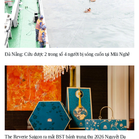
Đà Nẵng: Cứu được 2 trong số 4 người bị sóng cuốn tại Mũi Nghê
The Reverie Saigon ra mắt BST bánh trung thu 2026 Nguyệt Dạ