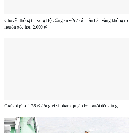
Chuyển thông tin sang Bộ Công an với 7 cá nhân bán vàng không rõ
nguồn gốc hơn 2.000 tỷ
Grab bị phạt 1,36 tỷ đồng vì vi phạm quyền lợi người tiêu dùng