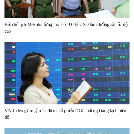
Bắt chủ tịch Mekolor từng ‘nổ’ có 100 tỷ USD làm đường sắt tốc độ
cao
VN-Index giảm gần 12 điểm, cổ phiếu DGC bất ngờ tăng kịch biên
độ