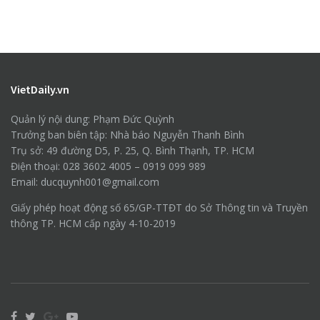
VietDaily.vn
Quản lý nội dung: Phạm Đức Quỳnh
Trưởng ban biên tập: Nhà báo Nguyễn Thanh Bình
Trụ sở: 49 đường D5, P. 25, Q. Bình Thạnh, TP. HCM
Điện thoại: 028 3602 4005 – 0919 099 989
Email: ducquynh001@gmail.com
Giấy phép hoạt động số 65/GP-TTĐT do Sở Thông tin và Truyền
thông TP. HCM cấp ngày 4-10-2019